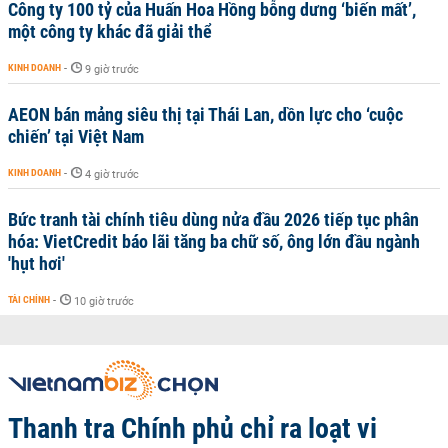
Công ty 100 tỷ của Huấn Hoa Hồng bỗng dưng ‘biến mất’,
một công ty khác đã giải thể
KINH DOANH
-
9 giờ trước
AEON bán mảng siêu thị tại Thái Lan, dồn lực cho ‘cuộc
chiến’ tại Việt Nam
KINH DOANH
-
4 giờ trước
Bức tranh tài chính tiêu dùng nửa đầu 2026 tiếp tục phân
hóa: VietCredit báo lãi tăng ba chữ số, ông lớn đầu ngành
'hụt hơi'
TÀI CHÍNH
-
10 giờ trước
Thanh tra Chính phủ chỉ ra loạt vi