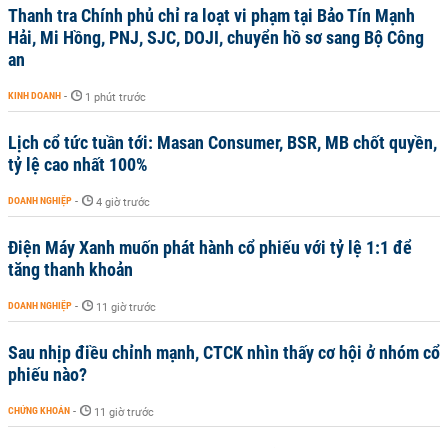
Thanh tra Chính phủ chỉ ra loạt vi phạm tại Bảo Tín Mạnh
Hải, Mi Hồng, PNJ, SJC, DOJI, chuyển hồ sơ sang Bộ Công
an
KINH DOANH
-
1 phút trước
Lịch cổ tức tuần tới: Masan Consumer, BSR, MB chốt quyền,
tỷ lệ cao nhất 100%
DOANH NGHIỆP
-
4 giờ trước
Điện Máy Xanh muốn phát hành cổ phiếu với tỷ lệ 1:1 để
tăng thanh khoản
DOANH NGHIỆP
-
11 giờ trước
Sau nhịp điều chỉnh mạnh, CTCK nhìn thấy cơ hội ở nhóm cổ
phiếu nào?
CHỨNG KHOÁN
-
11 giờ trước