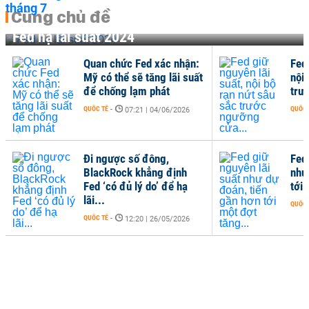
Cùng chủ đề
Fed hạ lãi suất 2024
Quan chức Fed xác nhận:
Fed 
Mỹ có thể sẽ tăng lãi suất
nội 
để chống lạm phát
trư
QUỐC TẾ
-
QUỐC 
07:21 | 04/06/2026
Đi ngược số đông,
Fed
BlackRock khẳng định
như
Fed ‘có đủ lý do’ để hạ
tới 
lãi...
QUỐC 
QUỐC TẾ
-
12:20 | 26/05/2026