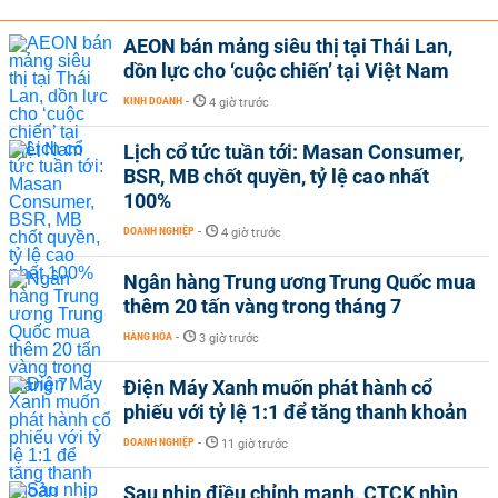
AEON bán mảng siêu thị tại Thái Lan,
dồn lực cho ‘cuộc chiến’ tại Việt Nam
KINH DOANH
-
4 giờ trước
Lịch cổ tức tuần tới: Masan Consumer,
BSR, MB chốt quyền, tỷ lệ cao nhất
100%
DOANH NGHIỆP
-
4 giờ trước
Ngân hàng Trung ương Trung Quốc mua
thêm 20 tấn vàng trong tháng 7
HÀNG HÓA
-
3 giờ trước
Điện Máy Xanh muốn phát hành cổ
phiếu với tỷ lệ 1:1 để tăng thanh khoản
DOANH NGHIỆP
-
11 giờ trước
Sau nhịp điều chỉnh mạnh, CTCK nhìn