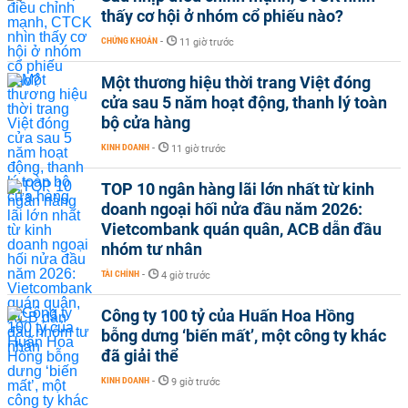
thấy cơ hội ở nhóm cổ phiếu nào?
CHỨNG KHOÁN
-
11 giờ trước
Một thương hiệu thời trang Việt đóng
cửa sau 5 năm hoạt động, thanh lý toàn
bộ cửa hàng
KINH DOANH
-
11 giờ trước
TOP 10 ngân hàng lãi lớn nhất từ kinh
doanh ngoại hối nửa đầu năm 2026:
Vietcombank quán quân, ACB dẫn đầu
nhóm tư nhân
TÀI CHÍNH
-
4 giờ trước
Công ty 100 tỷ của Huấn Hoa Hồng
bỗng dưng ‘biến mất’, một công ty khác
đã giải thể
KINH DOANH
-
9 giờ trước