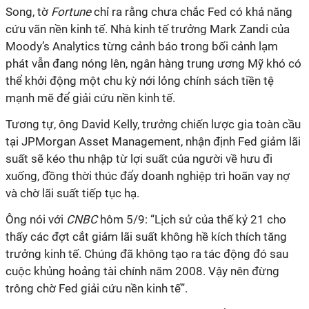
Song, tờ
Fortune
chỉ ra rằng chưa chắc Fed có khả năng
cứu vãn nền kinh tế. Nhà kinh tế trưởng Mark Zandi của
Moody’s Analytics từng cảnh báo trong bối cảnh lạm
phát vẫn đang nóng lên, ngân hàng trung ương Mỹ khó có
thể khởi động một chu kỳ nới lỏng chính sách tiền tệ
mạnh mẽ để giải cứu nền kinh tế.
Tương tự, ông David Kelly, trưởng chiến lược gia toàn cầu
tại JPMorgan Asset Management, nhận định Fed giảm lãi
suất sẽ kéo thu nhập từ lợi suất của người về hưu đi
xuống, đồng thời thúc đẩy doanh nghiệp trì hoãn vay nợ
và chờ lãi suất tiếp tục hạ.
Ông nói với
CNBC
hôm 5/9: “Lịch sử của thế kỷ 21 cho
thấy các đợt cắt giảm lãi suất không hề kích thích tăng
trưởng kinh tế. Chúng đã không tạo ra tác động đó sau
cuộc khủng hoảng tài chính năm 2008. Vậy nên đừng
trông chờ Fed giải cứu nền kinh tế”.