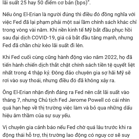
lãi suất 25 hay 50 điểm cơ bản (bps)”.
Nếu ông El-Erian là người đúng thì điều đó đồng nghĩa với
việc Fed đã lại phạm phải một sai lầm chính sách khác chỉ
trong vòng vài năm. Khi nền kinh tế Mỹ bắt đầu phục hồi
sau đại dịch COVID-19, giá cả bắt đầu tăng mạnh, nhưng
Fed đã chần chừ kéo lãi suất đi lên.
Khi Fed cuối cùng cũng hành động vào năm 2022, họ đã
tiến hành chiến dịch thắt chặt chính sách tiền tệ quyết liệt
nhất trong 4 thập kỷ. Đông đảo chuyên gia sợ hãi Mỹ sẽ
rơi vào suy thoái, nhưng điều đó đã không xảy ra.
Ông El-Erian nhận định đáng ra Fed nên cắt lãi suất vào
tháng 7, nhưng Chủ tịch Fed Jerome Powell có cái nhìn
quá hạn hẹp về thị trường việc làm và bỏ qua những dấu
hiệu âm thầm của sự suy yếu.
Vị chuyên gia cảnh báo nếu Fed chờ quá lâu trước khi ra
động thái hỗ trợ, thị trường lao động có nguy cơ sẽ suy