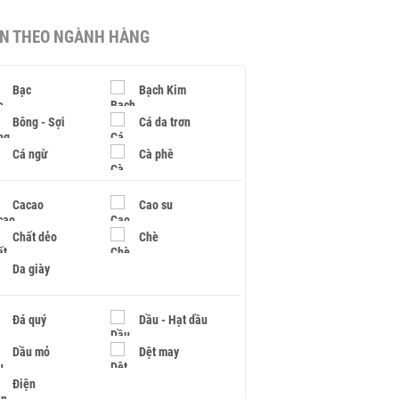
IN THEO NGÀNH HÀNG
Bạc
Bạch Kim
Bông - Sợi
Cá da trơn
Cá ngừ
Cà phê
Cacao
Cao su
Chất dẻo
Chè
Da giày
Đá quý
Dầu - Hạt dầu
Dầu mỏ
Dệt may
Điện