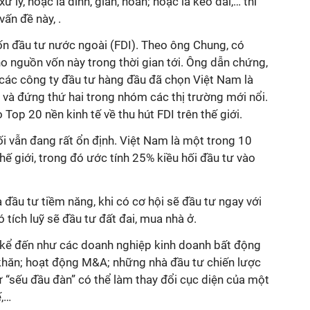
 lý, hoặc là đình, giãn, hoãn; hoặc là kéo dài,… thì
ấn đề này, .
ốn đầu tư nước ngoài (FDI). Theo ông Chung, có
ho nguồn vốn này trong thời gian tới. Ông dẫn chứng,
 các công ty đầu tư hàng đầu đã chọn Việt Nam là
 và đứng thứ hai trong nhóm các thị trường mới nổi.
 Top 20 nền kinh tế về thu hút FDI trên thế giới.
ối vẫn đang rất ổn định. Việt Nam là một trong 10
hế giới, trong đó ước tính 25% kiều hối đầu tư vào
 đầu tư tiềm năng, khi có cơ hội sẽ đầu tư ngay với
ó tích luỹ sẽ đầu tư đất đai, mua nhà ở.
ể kể đến như các doanh nghiệp kinh doanh bất động
khăn; hoạt động M&A; những nhà đầu tư chiến lược
 “sếu đầu đàn” có thể làm thay đổi cục diện của một
ế,…