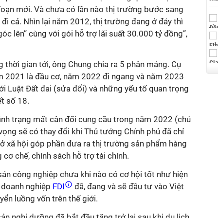
oạn mới. Và chưa có lần nào thị trường bước sang
đi cả. Nhìn lại năm 2012, thị trường đang ở đáy thì
c lên” cùng với gói hỗ trợ lãi suất 30.000 tỷ đồng”,
g thời gian tới, ông Chung chia ra 5 phân mảng. Cụ
năm 2021 là đầu cơ, năm 2022 đi ngang và năm 2023
với Luật Đất đai (sửa đổi) và những yếu tố quan trọng
t số 18.
 tình trạng mất cân đối cung cầu trong năm 2022 (chủ
vọng sẽ có thay đổi khi Thủ tướng Chính phủ đã chỉ
 ở xã hội góp phần đưa ra thị trường sản phẩm hàng
ơ chế, chính sách hỗ trợ tài chính.
sản công nghiệp chưa khi nào có cơ hội tốt như hiện
u doanh nghiệp
FDI
đã, đang và sẽ đầu tư vào Việt
ển luồng vốn trên thế giới.
ản nghỉ dưỡng đã bắt đầu tăng trở lại sau khi du lịch