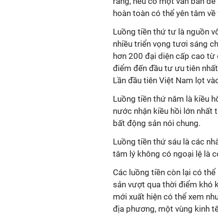
rằng, nếu có một văn bản để xử
hoàn toàn có thể yên tâm về v
Luồng tiền thứ tư là nguồn v
nhiều triển vọng tươi sáng c
hơn 200 đại diện cấp cao từ
điểm đến đầu tư ưu tiên nhất
Lần đầu tiên Việt Nam lọt vào
Luồng tiền thứ năm là kiều h
nước nhận kiều hồi lớn nhất t
bất động sản nói chung.
Luồng tiền thứ sáu là các nhà
tâm lý không có ngoại lệ là c
Các luồng tiền còn lại có th
sản vượt qua thời điểm khó 
mới xuất hiện có thể xem như
địa phương, một vùng kinh t