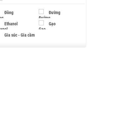
Đồng
Đường
Ethanol
Gạo
Gia súc - Gia cầm
Giấy
Gỗ
Hạt điều
Hồ tiêu - Hạt tiêu
Khí đốt
Kim loại khác
Mắc ca
Muối
Ngũ cốc
Nhựa - Hạt nhựa
Palladium
Phân bón