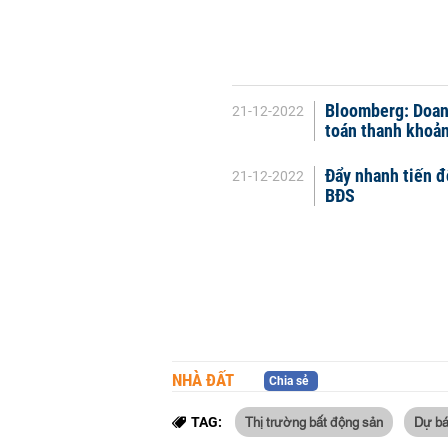
Bloomberg: Doanh
21-12-2022
toán thanh khoả
Đẩy nhanh tiến đ
21-12-2022
BĐS
NHÀ ĐẤT
Chia sẻ
Thị trường bất động sản
Dự bá
TAG: