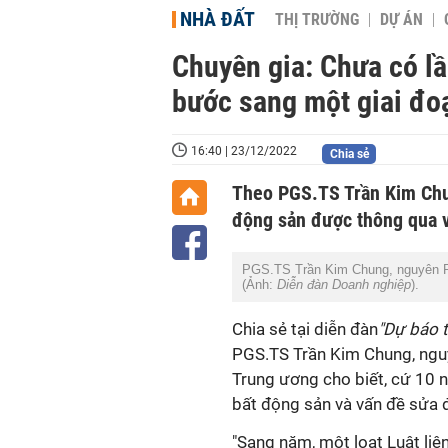
NHÀ ĐẤT
THỊ TRƯỜNG
DỰ ÁN
Chuyên gia: Chưa có lầ
bước sang một giai đo
16:40 | 23/12/2022
Chia sẻ
Theo PGS.TS Trần Kim Chun
động sản được thông qua v
PGS.TS Trần Kim Chung, nguyên Ph
(Ảnh:
Diễn đàn Doanh nghiệp
).
Chia sẻ tại diễn đàn
"Dự báo 
PGS.TS Trần Kim Chung, nguy
Trung ương
cho biết, cứ 10 
bất động sản và vấn đề sửa đ
"Sang năm, một loạt Luật liê