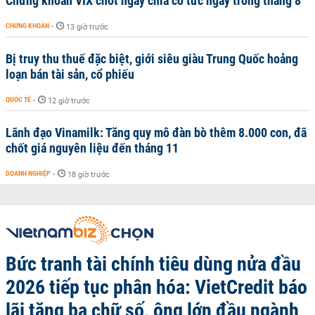
Chứng khoán VIX chốt ngày chia cổ tức ngay trong tháng 8
CHỨNG KHOÁN
-
13 giờ trước
Bị truy thu thuế đặc biệt, giới siêu giàu Trung Quốc hoảng
loạn bán tài sản, cổ phiếu
QUỐC TẾ
-
12 giờ trước
Lãnh đạo Vinamilk: Tăng quy mô đàn bò thêm 8.000 con, đã
chốt giá nguyên liệu đến tháng 11
DOANH NGHIỆP
-
18 giờ trước
Bức tranh tài chính tiêu dùng nửa đầu
2026 tiếp tục phân hóa: VietCredit báo
lãi tăng ba chữ số, ông lớn đầu ngành