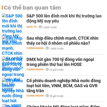
Có thể bạn quan tâm
S&P 500 lên đỉnh mới khi thị trường lao
động Mỹ suy yếu
QUỐC TẾ
-
1 phút trước
Sau nhịp điều chỉnh mạnh, CTCK nhìn
thấy cơ hội ở nhóm cổ phiếu nào?
CHỨNG KHOÁN
-
1 phút trước
DMX hút gần 700 tỷ đồng vốn ngoại
trong phiên thứ hai lên HOSE
CHỨNG KHOÁN
-
13 giờ trước
Cổ phiếu doanh nghiệp Nhà nước đồng
loạt hút tiền, VNM, BCM, GAS và GVR
tăng trần
CHỨNG KHOÁN
-
18 giờ trước
Chứng khoán Mỹ đồng loạt giảm điểm