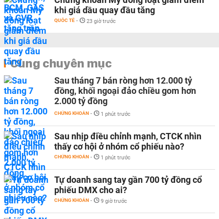
khi giá dầu quay đầu tăng
QUỐC TẾ
-
23 giờ trước
Cùng chuyên mục
Sau tháng 7 bán ròng hơn 12.000 tỷ
đồng, khối ngoại đảo chiều gom hơn
2.000 tỷ đồng
CHỨNG KHOÁN
-
1 phút trước
Sau nhịp điều chỉnh mạnh, CTCK nhìn
thấy cơ hội ở nhóm cổ phiếu nào?
CHỨNG KHOÁN
-
1 phút trước
Tự doanh sang tay gần 700 tỷ đồng cổ
phiếu DMX cho ai?
CHỨNG KHOÁN
-
9 giờ trước