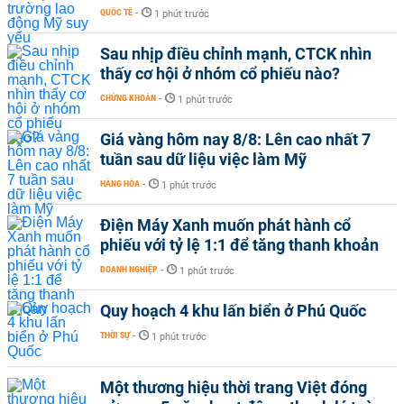
QUỐC TẾ
-
1 phút trước
Sau nhịp điều chỉnh mạnh, CTCK nhìn
thấy cơ hội ở nhóm cổ phiếu nào?
CHỨNG KHOÁN
-
1 phút trước
Giá vàng hôm nay 8/8: Lên cao nhất 7
tuần sau dữ liệu việc làm Mỹ
HÀNG HÓA
-
1 phút trước
Điện Máy Xanh muốn phát hành cổ
phiếu với tỷ lệ 1:1 để tăng thanh khoản
DOANH NGHIỆP
-
1 phút trước
Quy hoạch 4 khu lấn biển ở Phú Quốc
THỜI SỰ
-
1 phút trước
Một thương hiệu thời trang Việt đóng