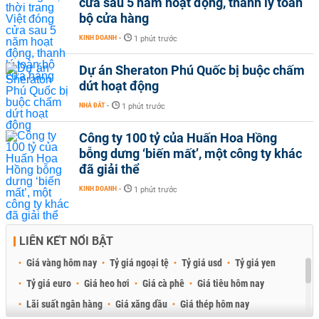
cửa sau 5 năm hoạt động, thanh lý toàn
bộ cửa hàng
KINH DOANH
-
1 phút trước
Dự án Sheraton Phú Quốc bị buộc chấm
dứt hoạt động
NHÀ ĐẤT
-
1 phút trước
Công ty 100 tỷ của Huấn Hoa Hồng
bỗng dưng ‘biến mất’, một công ty khác
đã giải thể
KINH DOANH
-
1 phút trước
LIÊN KẾT NỔI BẬT
Giá vàng hôm nay
Tỷ giá ngoại tệ
Tỷ giá usd
Tỷ giá yen
Tỷ giá euro
Giá heo hơi
Giá cà phê
Giá tiêu hôm nay
Lãi suất ngân hàng
Giá xăng dầu
Giá thép hôm nay