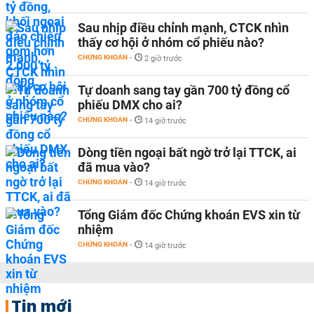
Sau nhịp điều chỉnh mạnh, CTCK nhìn
thấy cơ hội ở nhóm cổ phiếu nào?
CHỨNG KHOÁN
-
2 giờ trước
Tự doanh sang tay gần 700 tỷ đồng cổ
phiếu DMX cho ai?
CHỨNG KHOÁN
-
14 giờ trước
Dòng tiền ngoại bất ngờ trở lại TTCK, ai
đã mua vào?
CHỨNG KHOÁN
-
14 giờ trước
Tổng Giám đốc Chứng khoán EVS xin từ
nhiệm
CHỨNG KHOÁN
-
14 giờ trước
Tin mới