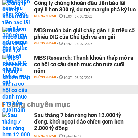
Công ty chứng khoán đầu tiên báo lãi
quý II hơn 300 tỷ, dư nợ margin phá kỷ lục
CHỨNG KHOÁN
-
15:03 | 07/07/2026
MBS muốn bán giải chấp gần 1,8 triệu cổ
phiếu DIG của Chủ tịch và em gái
CHỨNG KHOÁN
-
12:42 | 07/07/2026
MBS Research: Thanh khoản thấp mở ra
cơ hội cơ cấu danh mục cho nửa cuối
năm
CHỨNG KHOÁN
-
10:37 | 06/07/2026
Cùng chuyên mục
Sau tháng 7 bán ròng hơn 12.000 tỷ
đồng, khối ngoại đảo chiều gom hơn
2.000 tỷ đồng
CHỨNG KHOÁN
-
1 phút trước