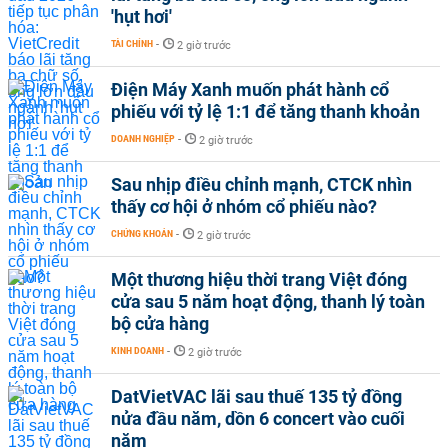
'hụt hơi'
TÀI CHÍNH
-
2 giờ trước
Điện Máy Xanh muốn phát hành cổ
phiếu với tỷ lệ 1:1 để tăng thanh khoản
DOANH NGHIỆP
-
2 giờ trước
Sau nhịp điều chỉnh mạnh, CTCK nhìn
thấy cơ hội ở nhóm cổ phiếu nào?
CHỨNG KHOÁN
-
2 giờ trước
Một thương hiệu thời trang Việt đóng
cửa sau 5 năm hoạt động, thanh lý toàn
bộ cửa hàng
KINH DOANH
-
2 giờ trước
DatVietVAC lãi sau thuế 135 tỷ đồng
nửa đầu năm, dồn 6 concert vào cuối
năm