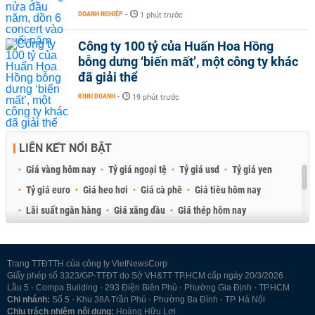
DOANH NGHIỆP
-
1 phút trước
Công ty 100 tỷ của Huấn Hoa Hồng
bỗng dưng ‘biến mất’, một công ty khác
đã giải thể
KINH DOANH
-
19 phút trước
LIÊN KẾT NỔI BẬT
Giá vàng hôm nay
Tỷ giá ngoại tệ
Tỷ giá usd
Tỷ giá yen
Tỷ giá euro
Giá heo hơi
Giá cà phê
Giá tiêu hôm nay
Lãi suất ngân hàng
Giá xăng dầu
Giá thép hôm nay
Giá sầu riêng
Giá thịt heo
Giá gạo
Giá cao su
Best Retail Brokers
Diễn đàn đầu tư Việt Nam 2026
Trang TTĐTTH của công ty VietNewsCorp
Giấy phép số 3323/GP-TTĐT do Sở VH&TT TP.HCM cấp ngày 20/3/2026
Lầu 5 - Compa Building - 293 Điện Biên Phủ - Phường Gia Định - TP.HCM
Chi nhánh:
Số 5 - Khu 38A Trần Phú - Phường Ba Đình - TP. Hà Nội
Chịu trách nhiệm nội dung:
Hoàng Hữu Lợi