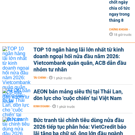
chốt ngày
chia cổ tức
ngay trong
tháng 8
CHỨNG KHOÁN
-
18 giờ trước
TOP 10 ngân hàng lãi lớn nhất từ kinh
doanh ngoại hối nửa đầu năm 2026:
Vietcombank quán quân, ACB dẫn đầu
nhóm tư nhân
TÀI CHÍNH
-
1 phút trước
AEON bán mảng siêu thị tại Thái Lan,
dồn lực cho ‘cuộc chiến’ tại Việt Nam
KINH DOANH
-
1 phút trước
Bức tranh tài chính tiêu dùng nửa đầu
2026 tiếp tục phân hóa: VietCredit báo
lãi tăng ba chữ số, ông lớn đầu ngành