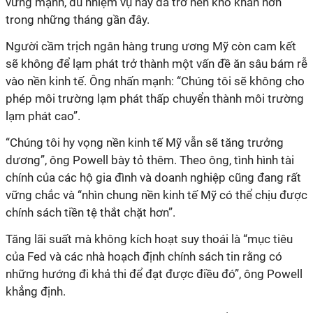
vững mạnh, dù nhiệm vụ này đã trở nên khó khăn hơn
trong những tháng gần đây.
Người cầm trịch ngân hàng trung ương Mỹ còn cam kết
sẽ không để lạm phát trở thành một vấn đề ăn sâu bám rễ
vào nền kinh tế. Ông nhấn mạnh: “Chúng tôi sẽ không cho
phép môi trường lạm phát thấp chuyển thành môi trường
lạm phát cao”.
“Chúng tôi hy vọng nền kinh tế Mỹ vẫn sẽ tăng trưởng
dương”, ông Powell bày tỏ thêm. Theo ông, tình hình tài
chính của các hộ gia đình và doanh nghiệp cũng đang rất
vững chắc và “nhìn chung nền kinh tế Mỹ có thể chịu được
chính sách tiền tệ thắt chặt hơn”.
Tăng lãi suất mà không kích hoạt suy thoái là “mục tiêu
của Fed và các nhà hoạch định chính sách tin rằng có
những hướng đi khả thi để đạt được điều đó”, ông Powell
khẳng định.