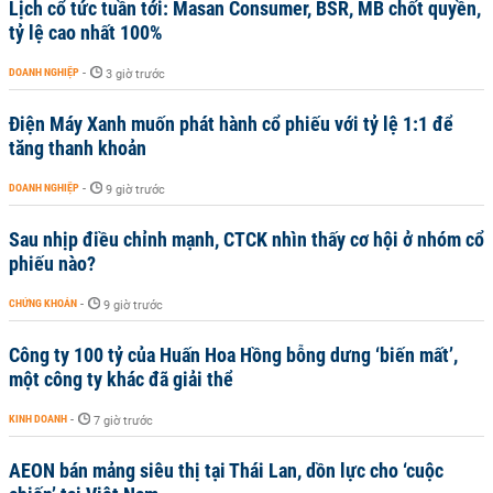
Lịch cổ tức tuần tới: Masan Consumer, BSR, MB chốt quyền,
tỷ lệ cao nhất 100%
DOANH NGHIỆP
-
3 giờ trước
Điện Máy Xanh muốn phát hành cổ phiếu với tỷ lệ 1:1 để
tăng thanh khoản
DOANH NGHIỆP
-
9 giờ trước
Sau nhịp điều chỉnh mạnh, CTCK nhìn thấy cơ hội ở nhóm cổ
phiếu nào?
CHỨNG KHOÁN
-
9 giờ trước
Công ty 100 tỷ của Huấn Hoa Hồng bỗng dưng ‘biến mất’,
một công ty khác đã giải thể
KINH DOANH
-
7 giờ trước
AEON bán mảng siêu thị tại Thái Lan, dồn lực cho ‘cuộc