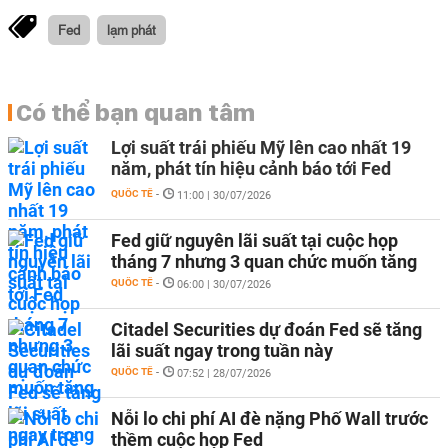
Fed
lạm phát
Có thể bạn quan tâm
Lợi suất trái phiếu Mỹ lên cao nhất 19
năm, phát tín hiệu cảnh báo tới Fed
QUỐC TẾ
-
11:00 | 30/07/2026
Fed giữ nguyên lãi suất tại cuộc họp
tháng 7 nhưng 3 quan chức muốn tăng
QUỐC TẾ
-
06:00 | 30/07/2026
Citadel Securities dự đoán Fed sẽ tăng
lãi suất ngay trong tuần này
QUỐC TẾ
-
07:52 | 28/07/2026
Nỗi lo chi phí AI đè nặng Phố Wall trước
thềm cuộc họp Fed