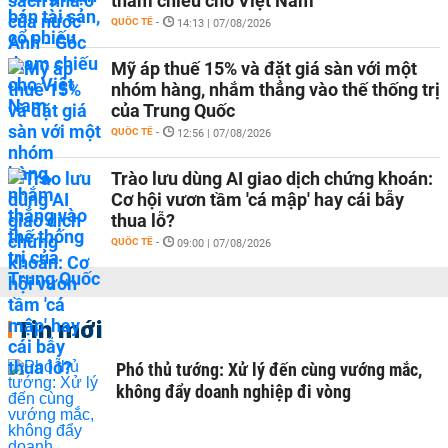
tham chiếu cho Việt Nam
QUỐC TẾ
-
14:13 | 07/08/2026
Mỹ áp thuế 15% và đặt giá sàn với một
nhóm hàng, nhắm thẳng vào thế thống trị
của Trung Quốc
QUỐC TẾ
-
12:56 | 07/08/2026
Trào lưu dùng AI giao dịch chứng khoán:
Cơ hội vươn tầm 'cá mập' hay cái bẫy
thua lỗ?
QUỐC TẾ
-
09:00 | 07/08/2026
Tin mới
Phó thủ tướng: Xử lý đến cùng vướng mắc,
không đẩy doanh nghiệp đi vòng