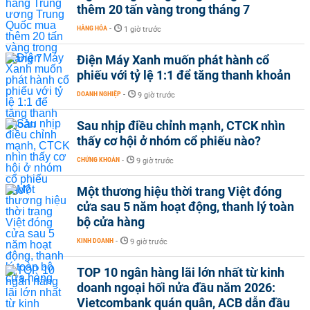
thêm 20 tấn vàng trong tháng 7
HÀNG HÓA
-
1 giờ trước
Điện Máy Xanh muốn phát hành cổ
phiếu với tỷ lệ 1:1 để tăng thanh khoản
DOANH NGHIỆP
-
9 giờ trước
Sau nhịp điều chỉnh mạnh, CTCK nhìn
thấy cơ hội ở nhóm cổ phiếu nào?
CHỨNG KHOÁN
-
9 giờ trước
Một thương hiệu thời trang Việt đóng
cửa sau 5 năm hoạt động, thanh lý toàn
bộ cửa hàng
KINH DOANH
-
9 giờ trước
TOP 10 ngân hàng lãi lớn nhất từ kinh
doanh ngoại hối nửa đầu năm 2026:
Vietcombank quán quân, ACB dẫn đầu