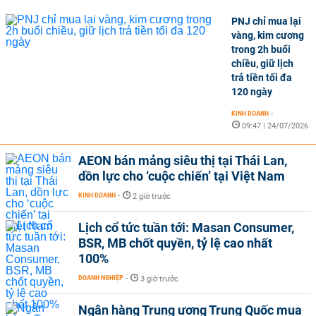
PNJ chỉ mua lại
vàng, kim cương
trong 2h buổi
chiều, giữ lịch
trả tiền tối đa
120 ngày
KINH DOANH
-
09:47 | 24/07/2026
AEON bán mảng siêu thị tại Thái Lan,
dồn lực cho ‘cuộc chiến’ tại Việt Nam
KINH DOANH
-
2 giờ trước
Lịch cổ tức tuần tới: Masan Consumer,
BSR, MB chốt quyền, tỷ lệ cao nhất
100%
DOANH NGHIỆP
-
3 giờ trước
Ngân hàng Trung ương Trung Quốc mua