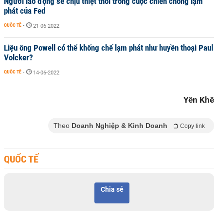
Người lao động sẽ chịu thiệt thòi trong cuộc chiến chống lạm
phát của Fed
QUỐC TẾ
-
21-06-2022
Liệu ông Powell có thể khống chế lạm phát như huyền thoại Paul
Volcker?
QUỐC TẾ
-
14-06-2022
Yên Khê
Theo
Doanh Nghiệp & Kinh Doanh
Copy link
QUỐC TẾ
Chia sẻ