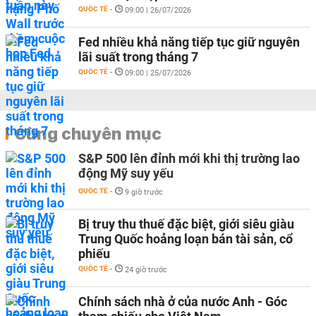
QUỐC TẾ
-
09:00 | 26/07/2026
Fed nhiều khả năng tiếp tục giữ nguyên
lãi suất trong tháng 7
QUỐC TẾ
-
09:00 | 25/07/2026
Cùng chuyên mục
S&P 500 lên đỉnh mới khi thị trường lao
động Mỹ suy yếu
QUỐC TẾ
-
9 giờ trước
Bị truy thu thuế đặc biệt, giới siêu giàu
Trung Quốc hoảng loạn bán tài sản, cổ
phiếu
QUỐC TẾ
-
24 giờ trước
Chính sách nhà ở của nước Anh - Góc