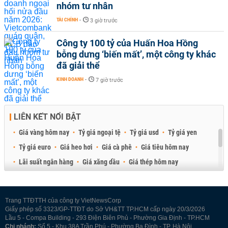
nhóm tư nhân
TÀI CHÍNH
-
3 giờ trước
Công ty 100 tỷ của Huấn Hoa Hồng
bỗng dưng ‘biến mất’, một công ty khác
đã giải thể
KINH DOANH
-
7 giờ trước
LIÊN KẾT NỔI BẬT
Giá vàng hôm nay
Tỷ giá ngoại tệ
Tỷ giá usd
Tỷ giá yen
Tỷ giá euro
Giá heo hơi
Giá cà phê
Giá tiêu hôm nay
Lãi suất ngân hàng
Giá xăng dầu
Giá thép hôm nay
Giá sầu riêng
Giá thịt heo
Giá gạo
Giá cao su
Best Retail Brokers
Diễn đàn đầu tư Việt Nam 2026
Trang TTĐTTH của công ty VietNewsCorp
Giấy phép số 3323/GP-TTĐT do Sở VH&TT TP.HCM cấp ngày 20/3/2026
Lầu 5 - Compa Building - 293 Điện Biên Phủ - Phường Gia Định - TP.HCM
Chi nhánh:
Số 5 - Khu 38A Trần Phú - Phường Ba Đình - TP. Hà Nội