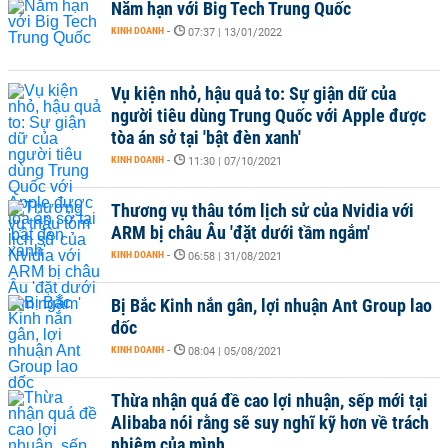
Năm hạn với Big Tech Trung Quốc
KINH DOANH
-
07:37 | 13/01/2022
Vụ kiện nhỏ, hậu quả to: Sự giận dữ của
người tiêu dùng Trung Quốc với Apple được
tòa án sở tại 'bật đèn xanh'
KINH DOANH
-
11:30 | 07/10/2021
Thương vụ thâu tóm lịch sử của Nvidia với
ARM bị châu Âu 'đặt dưới tầm ngắm'
KINH DOANH
-
06:58 | 31/08/2021
Bị Bắc Kinh nắn gân, lợi nhuận Ant Group lao
dốc
KINH DOANH
-
08:04 | 05/08/2021
Thừa nhận quá đề cao lợi nhuận, sếp mới tại
Alibaba nói rằng sẽ suy nghĩ kỹ hơn về trách
nhiệm của mình