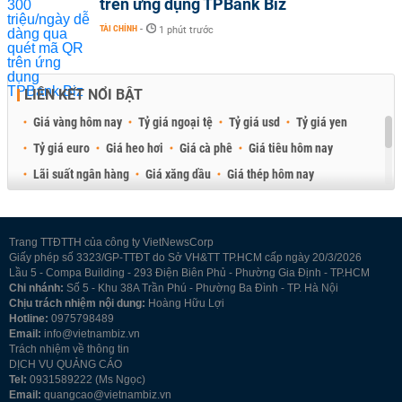
trên ứng dụng TPBank Biz
TÀI CHÍNH
-
1 phút trước
LIÊN KẾT NỔI BẬT
Giá vàng hôm nay
Tỷ giá ngoại tệ
Tỷ giá usd
Tỷ giá yen
Tỷ giá euro
Giá heo hơi
Giá cà phê
Giá tiêu hôm nay
Lãi suất ngân hàng
Giá xăng dầu
Giá thép hôm nay
Giá sầu riêng
Giá thịt heo
Giá gạo
Giá cao su
Best Retail Brokers
Diễn đàn đầu tư Việt Nam 2026
Trang TTĐTTH của công ty VietNewsCorp
Giấy phép số 3323/GP-TTĐT do Sở VH&TT TP.HCM cấp ngày 20/3/2026
Lầu 5 - Compa Building - 293 Điện Biên Phủ - Phường Gia Định - TP.HCM
Chi nhánh:
Số 5 - Khu 38A Trần Phú - Phường Ba Đình - TP. Hà Nội
Chịu trách nhiệm nội dung:
Hoàng Hữu Lợi
Hotline:
0975798489
Email:
info@vietnambiz.vn
Trách nhiệm về thông tin
DỊCH VỤ QUẢNG CÁO
Tel:
0931589222 (Ms Ngọc)
Email:
quangcao@vietnambiz.vn