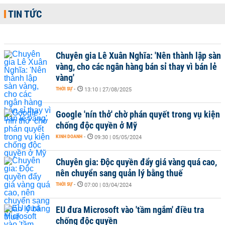
TIN TỨC
Chuyên gia Lê Xuân Nghĩa: 'Nên thành lập sàn
vàng, cho các ngân hàng bán sỉ thay vì bán lẻ
vàng'
THỜI SỰ
-
13:10 | 27/08/2025
Google 'nín thở' chờ phán quyết trong vụ kiện
chống độc quyền ở Mỹ
KINH DOANH
-
09:30 | 05/05/2024
Chuyên gia: Độc quyền đẩy giá vàng quá cao,
nên chuyển sang quản lý bằng thuế
THỜI SỰ
-
07:00 | 03/04/2024
EU đưa Microsoft vào 'tầm ngắm' điều tra
chống độc quyền