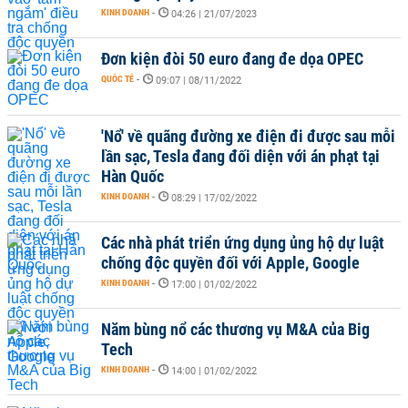
KINH DOANH
-
04:26 | 21/07/2023
Đơn kiện đòi 50 euro đang đe dọa OPEC
QUỐC TẾ
-
09:07 | 08/11/2022
'Nổ' về quãng đường xe điện đi được sau mỗi
lần sạc, Tesla đang đối diện với án phạt tại
Hàn Quốc
KINH DOANH
-
08:29 | 17/02/2022
Các nhà phát triển ứng dụng ủng hộ dự luật
chống độc quyền đối với Apple, Google
KINH DOANH
-
17:00 | 01/02/2022
Năm bùng nổ các thương vụ M&A của Big
Tech
KINH DOANH
-
14:00 | 01/02/2022