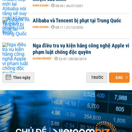
KINH DOANH
-
08:53 | 30/07/2021
Alibaba và Tencent bị phạt tại Trung Quốc
KINH DOANH
-
08:11 | 21/12/2020
Nga điều tra vụ kiện hãng công nghệ Apple vi
phạm luật chống độc quyền
DOANH NGHIỆP
-
22:47 | 08/08/2019
Theo ngày
TRƯỚC
SAU