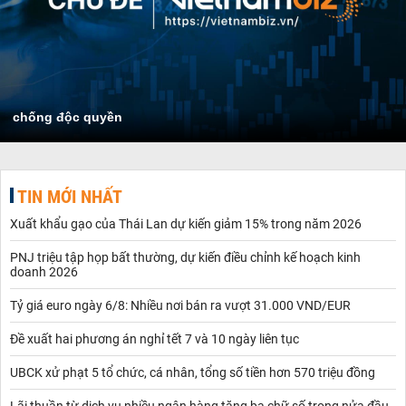
chống độc quyền
TIN MỚI NHẤT
Xuất khẩu gạo của Thái Lan dự kiến giảm 15% trong năm 2026
PNJ triệu tập họp bất thường, dự kiến điều chỉnh kế hoạch kinh
doanh 2026
Tỷ giá euro ngày 6/8: Nhiều nơi bán ra vượt 31.000 VND/EUR
Đề xuất hai phương án nghỉ tết 7 và 10 ngày liên tục
UBCK xử phạt 5 tổ chức, cá nhân, tổng số tiền hơn 570 triệu đồng
Lãi thuần từ dịch vụ nhiều ngân hàng tăng ba chữ số trong nửa đầu