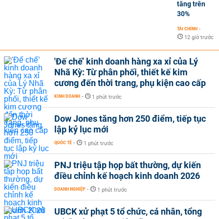
tăng trên
30%
TÀI CHÍNH
-
12 giờ trước
'Đế chế’ kinh doanh hàng xa xỉ của Lý
Nhã Kỳ: Từ phân phối, thiết kế kim
cương đến thời trang, phụ kiện cao cấp
KINH DOANH
-
1 phút trước
Dow Jones tăng hơn 250 điểm, tiếp tục
lập kỷ lục mới
QUỐC TẾ
-
1 phút trước
PNJ triệu tập họp bất thường, dự kiến
điều chỉnh kế hoạch kinh doanh 2026
DOANH NGHIỆP
-
1 phút trước
UBCK xử phạt 5 tổ chức, cá nhân, tổng