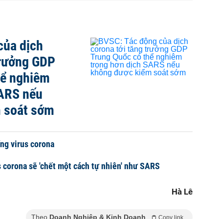
của dịch
trưởng GDP
hể nghiêm
SARS nếu
 soát sớm
ng virus corona
s corona sẽ 'chết một cách tự nhiên' như SARS
Hà Lê
Theo
Doanh Nghiệp & Kinh Doanh
Copy link