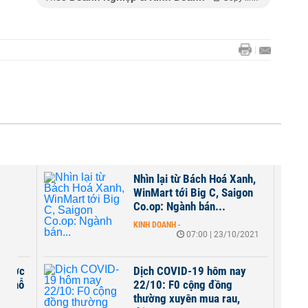
ay
Nhìn lại từ Bách Hoá Xanh,
cầu
WinMart tới Big C, Saigon
Co.op: Ngành bán...
2021
KINH DOANH
-
07:00 | 23/10/2021
y dược
Dịch COVID-19 hôm nay
ốc hỗ
22/10: F0 cộng đồng
thường xuyên mua rau,