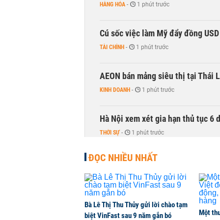
HÀNG HÓA
-
1 phút trước
Cú sốc việc làm Mỹ đẩy đồng USD
TÀI CHÍNH
-
1 phút trước
AEON bán mảng siêu thị tại Thái L
KINH DOANH
-
1 phút trước
Hà Nội xem xét gia hạn thủ tục 6 
THỜI SỰ
-
1 phút trước
ĐỌC NHIỀU NHẤT
Bà Lê Thị Thu Thủy gửi lời chào tạm
Một thư
biệt VinFast sau 9 năm gắn bó