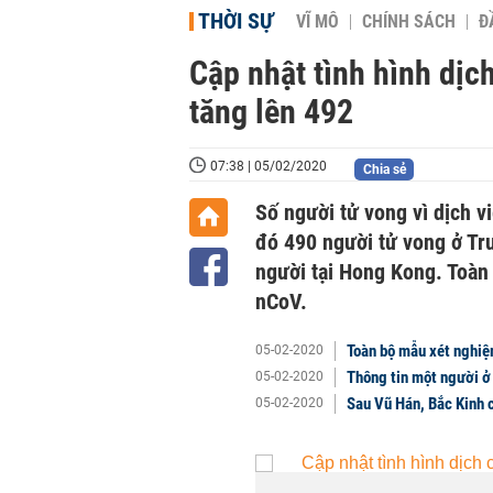
THỜI SỰ
VĨ MÔ
CHÍNH SÁCH
Đ
Cập nhật tình hình dịc
tăng lên 492
07:38 | 05/02/2020
Chia sẻ
Số người tử vong vì dịch v
đó 490 người tử vong ở Tru
người tại Hong Kong. Toàn 
nCoV.
Toàn bộ mẫu xét nghiệ
05-02-2020
Thông tin một người ở
05-02-2020
Sau Vũ Hán, Bắc Kinh 
05-02-2020