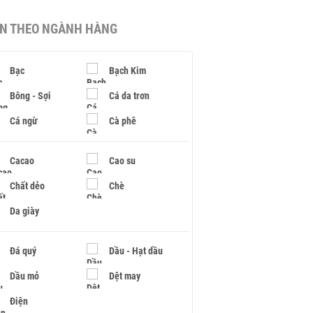
IN THEO NGÀNH HÀNG
Bạc
Bạch Kim
Bông - Sợi
Cá da trơn
Cá ngừ
Cà phê
Cacao
Cao su
Chất dẻo
Chè
Da giày
Đá quý
Dầu - Hạt dầu
Dầu mỏ
Dệt may
Điện