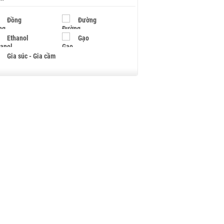
Đồng
Đường
Ethanol
Gạo
Gia súc - Gia cầm
Giấy
Gỗ
Hạt điều
Hồ tiêu - Hạt tiêu
Khí đốt
Kim loại khác
Mắc ca
Muối
Ngũ cốc
Nhựa - Hạt nhựa
Palladium
Phân bón