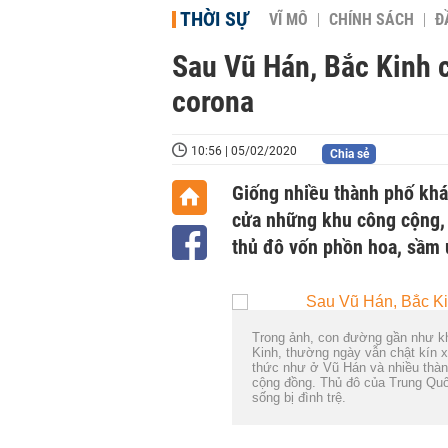
THỜI SỰ
VĨ MÔ
CHÍNH SÁCH
Đ
Sau Vũ Hán, Bắc Kinh c
corona
10:56 | 05/02/2020
Chia sẻ
Giống nhiều thành phố khác
cửa những khu công cộng, 
thủ đô vốn phồn hoa, sầm 
Trong ảnh, con đường gần như kh
Kinh, thường ngày vẫn chật kín 
thức như ở Vũ Hán và nhiều thàn
cộng đồng. Thủ đô của Trung Quố
sống bị đình trệ.