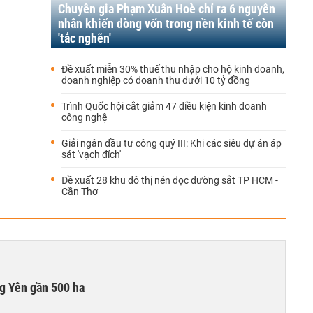
Chuyên gia Phạm Xuân Hoè chỉ ra 6 nguyên
nhân khiến dòng vốn trong nền kinh tế còn
'tắc nghẽn'
Đề xuất miễn 30% thuế thu nhập cho hộ kinh doanh,
doanh nghiệp có doanh thu dưới 10 tỷ đồng
Trình Quốc hội cắt giảm 47 điều kiện kinh doanh
công nghệ
Giải ngân đầu tư công quý III: Khi các siêu dự án áp
sát 'vạch đích'
Đề xuất 28 khu đô thị nén dọc đường sắt TP HCM -
Cần Thơ
g Yên gần 500 ha