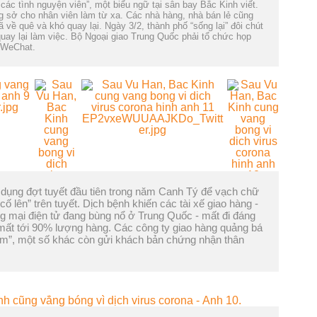
 các tình nguyện viên”, một biểu ngữ tại sân bay Bắc Kinh viết.
g sở cho nhân viên làm từ xa. Các nhà hàng, nhà bán lẻ cũng
về quê và khó quay lại. Ngày 3/2, thành phố “sống lại” đôi chút
uay lại làm việc. Bộ Ngoại giao Trung Quốc phải tổ chức họp
a WeChat.
 dụng đợt tuyết đầu tiên trong năm Canh Tý để vạch chữ
ố lên” trên tuyết. Dịch bệnh khiến các tài xế giao hàng -
 mại điện tử đang bùng nổ ở Trung Quốc - mất đi đáng
 mất tới 90% lượng hàng. Các công ty giao hàng quảng bá
ạm”, một số khác còn gửi khách bản chứng nhận thân