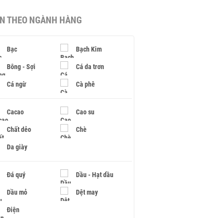
IN THEO NGÀNH HÀNG
Bạc
Bạch Kim
Bông - Sợi
Cá da trơn
Cá ngừ
Cà phê
Cacao
Cao su
Chất dẻo
Chè
Da giày
Đá quý
Dầu - Hạt dầu
Dầu mỏ
Dệt may
Điện