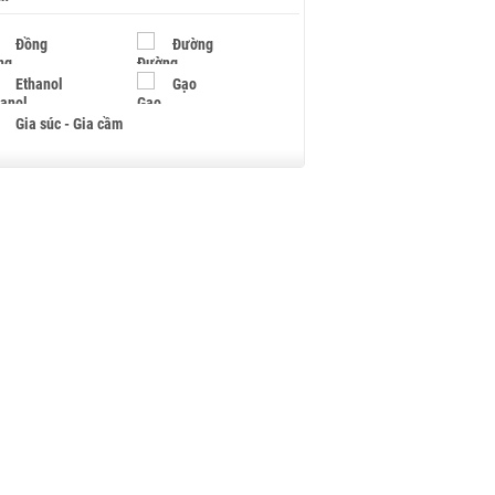
Đồng
Đường
Ethanol
Gạo
Gia súc - Gia cầm
Giấy
Gỗ
Hạt điều
Hồ tiêu - Hạt tiêu
Khí đốt
Kim loại khác
Mắc ca
Muối
Ngũ cốc
Nhựa - Hạt nhựa
Palladium
Phân bón