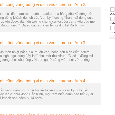
n chùa, tiệm làm tóc, quán karaoke, nhà hàng đều đã đóng cửa.
g đông khách du lịch của Vạn Lý Trường Thành đã đóng cửa
h quyền được dán lên tường chung cư và cửa tiệm, yêu cầu mọi
đông người”. Đa số các sự kiện lễ hội dịp Tết đã bị hủy.
 đo thân nhiệt bất cứ ai muốn vào, hoặc dán biển cấm người
 nghi ngờ cũng “lây lan” như một thứ virus. “Ở đó... đừng tới
g đang chơi cầu lông với con gái ở công viên, nói với phóng
sẵn sàng cấm những ai trở về từ vùng dịch sau kỳ nghỉ Tết.
eyuan ở phía đông Bắc Kinh, một tấm biển cảnh báo bất kỳ ai
i khách sạn cách ly 14 ngày.