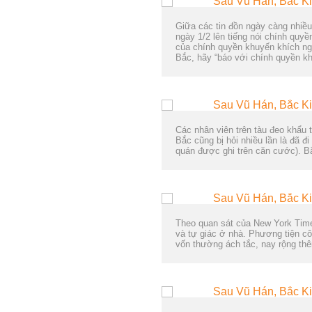
Giữa các tin đồn ngày càng nhiề
ngày 1/2 lên tiếng nói chính quy
của chính quyền khuyến khích ng
Bắc, hãy “báo với chính quyền k
Các nhân viên trên tàu đeo khẩu 
Bắc cũng bị hỏi nhiều lần là đã 
quán được ghi trên căn cước). Bắ
Theo quan sát của New York Time
và tự giác ở nhà. Phương tiện 
vốn thường ách tắc, nay rộng thê