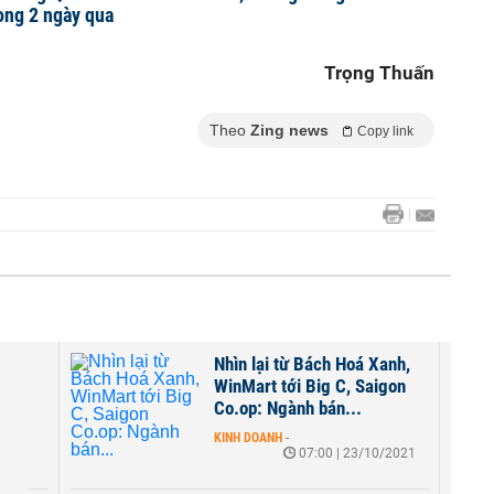
ong 2 ngày qua
Trọng Thuấn
Theo
Zing news
Copy link
ay
Nhìn lại từ Bách Hoá Xanh,
cầu
WinMart tới Big C, Saigon
Co.op: Ngành bán...
2021
KINH DOANH
-
07:00 | 23/10/2021