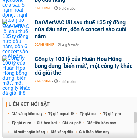
KINH DOANH
-
6 giờ trước
DatVietVAC lãi sau thuế 135 tỷ đồng
nửa đầu năm, dồn 6 concert vào cuối
năm
DOANH NGHIỆP
-
4 giờ trước
Công ty 100 tỷ của Huấn Hoa Hồng
bỗng dưng ‘biến mất’, một công ty khác
đã giải thể
KINH DOANH
-
4 giờ trước
LIÊN KẾT NỔI BẬT
Giá vàng hôm nay
Tỷ giá ngoại tệ
Tỷ giá usd
Tỷ giá yen
Tỷ giá euro
Giá heo hơi
Giá cà phê
Giá tiêu hôm nay
Lãi suất ngân hàng
Giá xăng dầu
Giá thép hôm nay