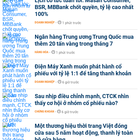
Lịch cổ tức tuần tới: Masan Consumer,
BSR, MBBank chốt quyền, tỷ lệ cao nhất
100%
DOANH NGHIỆP
-
1 phút trước
Ngân hàng Trung ương Trung Quốc mua
thêm 20 tấn vàng trong tháng 7
HÀNG HÓA
-
1 phút trước
Điện Máy Xanh muốn phát hành cổ
phiếu với tỷ lệ 1:1 để tăng thanh khoản
DOANH NGHIỆP
-
6 giờ trước
Sau nhịp điều chỉnh mạnh, CTCK nhìn
thấy cơ hội ở nhóm cổ phiếu nào?
CHỨNG KHOÁN
-
6 giờ trước
Một thương hiệu thời trang Việt đóng
cửa sau 5 năm hoạt động, thanh lý toàn
bộ cửa hàng