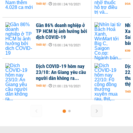
THỜI SỰ
-
DOANH
20:00 | 24/10/2021
Gần 86% doanh nghiệp ở
Nhì
TP HCM bị ảnh hưởng bởi
Xan
dịch COVID-19
Sai
bán.
THỜI SỰ
-
15:00 | 24/10/2021
KINH 
Dịch COVID-19 hôm nay
Dịc
23/10: An Giang yêu cầu
22/
người dân không ra...
thư
thịt,
THỜI SỰ
-
21:00 | 23/10/2021
THỜI 