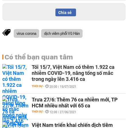
Chia sẻ
virus corona
dịch viêm phổi Vũ Hán
Có thể bạn quan tâm
Tối 15/7, Việt Nam có thêm 1.922 ca
nhiễm COVID-19, nâng tổng số mắc
trong ngày lên 3.416 ca
THỜI SỰ
-
20:00 | 15/07/2021
Trưa 27/6: Thêm 76 ca nhiễm mới, TP
HCM nhiều nhất với 65 ca
THỜI SỰ
-
12:00 | 27/06/2021
Việt Nam triển khai chiến dịch tiêm