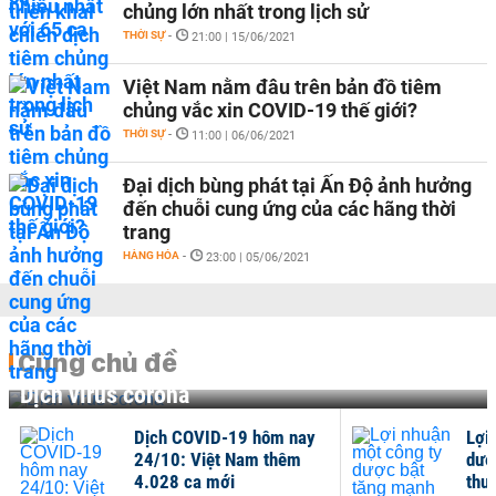
chủng lớn nhất trong lịch sử
THỜI SỰ
-
21:00 | 15/06/2021
Việt Nam nằm đâu trên bản đồ tiêm
chủng vắc xin COVID-19 thế giới?
THỜI SỰ
-
11:00 | 06/06/2021
Đại dịch bùng phát tại Ấn Độ ảnh hưởng
đến chuỗi cung ứng của các hãng thời
trang
HÀNG HÓA
-
23:00 | 05/06/2021
Cùng chủ đề
Dịch virus corona
Dịch COVID-19 hôm nay
Lợi
24/10: Việt Nam thêm
dượ
4.028 ca mới
thuố