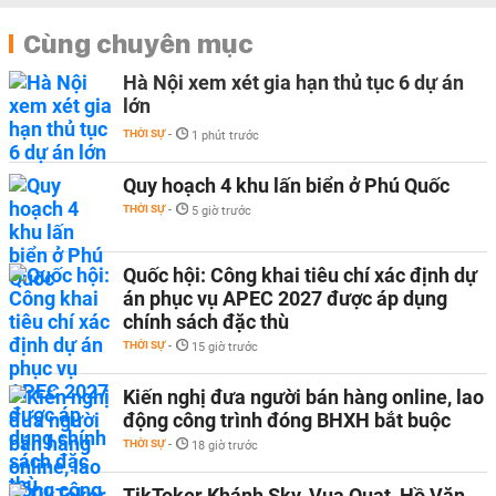
Cùng chuyên mục
Hà Nội xem xét gia hạn thủ tục 6 dự án
lớn
THỜI SỰ
-
1 phút trước
Quy hoạch 4 khu lấn biển ở Phú Quốc
THỜI SỰ
-
5 giờ trước
Quốc hội: Công khai tiêu chí xác định dự
án phục vụ APEC 2027 được áp dụng
chính sách đặc thù
THỜI SỰ
-
15 giờ trước
Kiến nghị đưa người bán hàng online, lao
động công trình đóng BHXH bắt buộc
THỜI SỰ
-
18 giờ trước
TikToker Khánh Sky, Vua Quạt, Hồ Văn