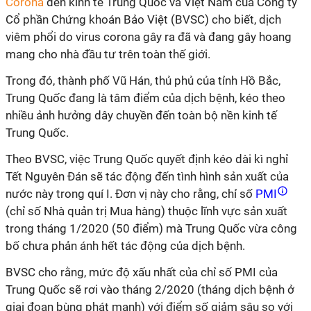
Corona
đến kinh tế Trung Quốc và Việt Nam của Công ty
Cổ phần Chứng khoán Bảo Việt (BVSC) cho biết, dịch
viêm phổi do virus corona gây ra đã và đang gây hoang
mang cho nhà đầu tư trên toàn thế giới.
Trong đó, thành phố Vũ Hán, thủ phủ của tỉnh Hồ Bắc,
Trung Quốc đang là tâm điểm của dịch bệnh, kéo theo
nhiều ảnh hưởng dây chuyền đến toàn bộ nền kinh tế
Trung Quốc.
Theo BVSC, việc Trung Quốc quyết định kéo dài kì nghỉ
Tết Nguyên Đán sẽ tác động đến tình hình sản xuất của
nước này trong quí I. Đơn vị này cho rằng, chỉ số
PMI
(chỉ số Nhà quản trị Mua hàng) thuộc lĩnh vực sản xuất
trong tháng 1/2020 (50 điểm) mà Trung Quốc vừa công
bố chưa phản ánh hết tác động của dịch bệnh.
BVSC cho rằng, mức độ xấu nhất của chỉ số PMI của
Trung Quốc sẽ rơi vào tháng 2/2020 (tháng dịch bệnh ở
giai đoạn bùng phát mạnh) với điểm số giảm sâu so với