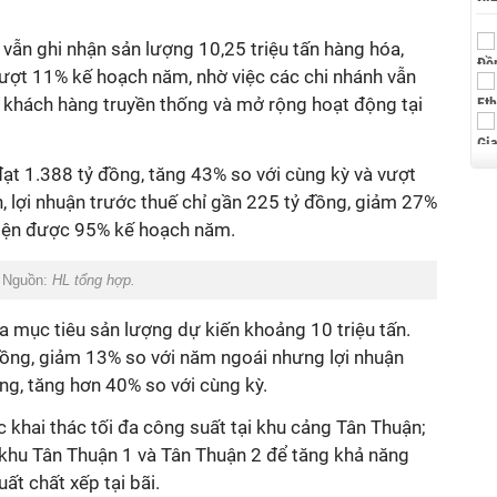
vẫn ghi nhận sản lượng 10,25 triệu tấn hàng hóa,
vượt 11% kế hoạch năm, nhờ việc các chi nhánh vẫn
c khách hàng truyền thống và mở rộng hoạt động tại
ạt 1.388 tỷ đồng, tăng 43% so với cùng kỳ và vượt
, lợi nhuận trước thuế chỉ gần 225 tỷ đồng, giảm 27%
hiện được 95% kế hoạch năm.
. Nguồn:
HL tổng hợp.
ra mục tiêu
sản lượng dự kiến khoảng 10 triệu tấn.
 đồng, giảm 13% so với năm ngoái nhưng lợi nhuận
ng, tăng hơn 40% so với cùng kỳ.
c khai thác tối đa công suất tại khu cảng Tân Thuận;
2 khu Tân Thuận 1 và Tân Thuận 2 để tăng khả năng
ất chất xếp tại bãi.