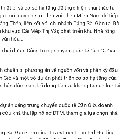
thiết bị và cơ sở hạ tầng để thực hiện khai thác tại
giữ mối quan hệ tốt đẹp với Thép Miền Nam để tiếp
ảng Thép; liên kết với chi nhánh Cảng Sài Gòn tại Bà
i khu vực Cái Mép Thị Vải; phát triển khu Nhà rồng
 văn hóa...
n khai dự án Cảng trung chuyển quốc tế Cần Giờ và
ch
chuẩn bị phương án
về nguồn vốn và phân kỳ đầu
ần Giờ và
một số dự án phát triển cơ sở hạ tầng của
ắc
bảo đảm cân đối dòng tiền và không tạo áp lực tài
 dự án cảng trung chuyển quốc tế Cần Giờ, doanh
 cứu khả thi, lập hồ sơ ĐTM, tham gia lựa chọn nhà
ng Sài Gòn - Terminal Investment Limited Holding