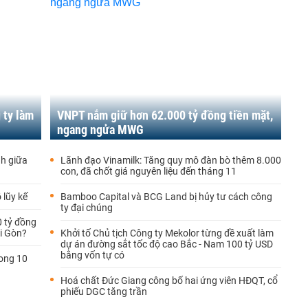
 ty làm
VNPT nắm giữ hơn 62.000 tỷ đồng tiền mặt,
ngang ngửa MWG
nh giữa
Lãnh đạo Vinamilk: Tăng quy mô đàn bò thêm 8.000
con, đã chốt giá nguyên liệu đến tháng 11
 lũy kế
Bamboo Capital và BCG Land bị hủy tư cách công
ty đại chúng
tỷ đồng
̀i Gòn?
Khởi tố Chủ tịch Công ty Mekolor từng đề xuất làm
dự án đường sắt tốc độ cao Bắc - Nam 100 tỷ USD
bằng vốn tự có
rong 10
Hoá chất Đức Giang công bố hai ứng viên HĐQT, cổ
phiếu DGC tăng trần