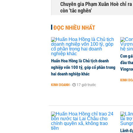
Chuyên gia Phạm Xuân Hoè chỉ ra 
còn 'tắc nghẽn'
THỜI SỰ
-
1 phút trước
ĐỌC NHIỀU NHẤT
VNPT nắm giữ hơn 62.000 tỷ đồn
DOANH NGHIỆP
-
1 phút trước
Con gá
Huấn Hoa Hồng là Chủ tịch doanh
NHNN cần tăng nắm giữ bao nhiêu
đầu tha
nghiệp vốn 100 tỷ, góp cổ phần trong
Vingro
CHỨNG KHOÁN
-
1 phút trước
hai doanh nghiệp khác
KINH D
KINH DOANH
-
17 giờ trước
Xuất khẩu linh kiện ô tô của Toyo
KINH DOANH
-
1 phút trước
Lãnh đạ