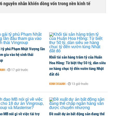
6 nguyên nhân khiến dòng vốn trong nền kinh tế
g tiền mặt, ngang ngửa MWG
i tỷ phú Phạm Nhật Vượng lần
 cổ phiếu CTG để sở hữu tối thiểu 65% VietinBank?
m gia vào hệ sinh thái
Khối tài sản hàng trăm tỷ của Huấn
up
Hoa Hồng: Từ biệt thự 50 tỷ, dàn siêu
xe hàng chục tỷ đến vườn tùng Nhật
OANH
-
17 giờ trước
đắt đỏ
ta Việt Nam vượt mốc 1 tỷ USD
KINH DOANH
-
13 giờ trước
o MB nói gì về việc tài trợ
Đề xuất dự án bất động sản đang thế