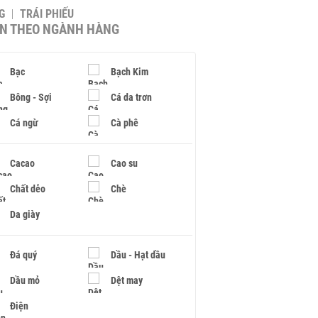
G
TRÁI PHIẾU
IN THEO NGÀNH HÀNG
Bạc
Bạch Kim
Bông - Sợi
Cá da trơn
Cá ngừ
Cà phê
Cacao
Cao su
Chất dẻo
Chè
Da giày
Đá quý
Dầu - Hạt dầu
Dầu mỏ
Dệt may
Điện