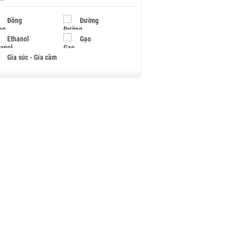
Đồng
Đường
Ethanol
Gạo
Gia súc - Gia cầm
Giấy
Gỗ
Hạt điều
Hồ tiêu - Hạt tiêu
Khí đốt
Kim loại khác
Mắc ca
Muối
Ngũ cốc
Nhựa - Hạt nhựa
Palladium
Phân bón