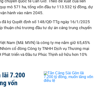
g chuyển quốc tế Cần Giờ. Theo đề xuất của liên
n quy mô 571 ha, tổng vốn đầu tư 113.532 tỷ đồng, dự
 vận hành vào năm 2045.
 đã ký Quyết định số 148/QĐ-TTg ngày 16/1/2025
p thuận chủ trương đầu tư dự án cảng trung chuyển
Việt Nam (Mã: MVN) là công ty mẹ nắm giữ 65,45%
òn. Nhóm cổ đông Công ty TNHH Dịch vụ Thương mại
Phát triển và Đầu tư Phúc Thịnh sở hữu hơn 10%
 lãi 7.200
ăng vốn