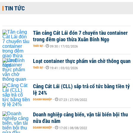
TIN TỨC
Tân cảng Cát Lái đón 7 chuyến tàu container
trong đêm giao thừa Xuân Bính Ngọ
THỜI SỰ
-
09:30 | 17/02/2026
Loạt container thực phẩm vẫn chờ thông quan
THỜI SỰ
-
19:41 | 03/02/2026
Cảng Cát Lái (CLL) sắp trả cổ tức bằng tiền tỷ
lệ 24%
DOANH NGHIỆP
-
07:23 | 27/09/2022
Doanh nghiệp cảng biển, vận tải biển bội thu
nửa đầu năm
DOANH NGHIỆP
-
17:05 | 08/08/2022