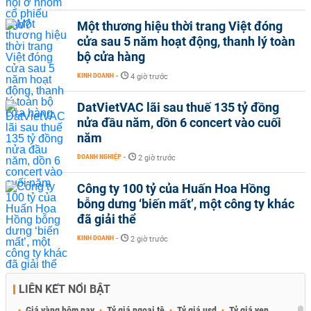
Một thương hiệu thời trang Việt đóng
cửa sau 5 năm hoạt động, thanh lý toàn
bộ cửa hàng
KINH DOANH
-
4 giờ trước
DatVietVAC lãi sau thuế 135 tỷ đồng
nửa đầu năm, dồn 6 concert vào cuối
năm
DOANH NGHIỆP
-
2 giờ trước
Công ty 100 tỷ của Huấn Hoa Hồng
bỗng dưng ‘biến mất’, một công ty khác
đã giải thể
KINH DOANH
-
2 giờ trước
LIÊN KẾT NỔI BẬT
Giá vàng hôm nay
Tỷ giá ngoại tệ
Tỷ giá usd
Tỷ giá yen