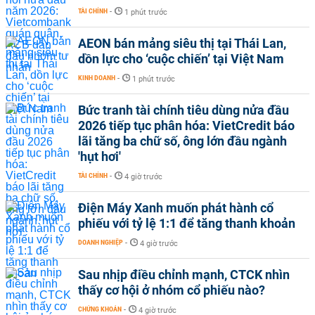
TÀI CHÍNH
-
1 phút trước
AEON bán mảng siêu thị tại Thái Lan,
dồn lực cho ‘cuộc chiến’ tại Việt Nam
KINH DOANH
-
1 phút trước
Bức tranh tài chính tiêu dùng nửa đầu
2026 tiếp tục phân hóa: VietCredit báo
lãi tăng ba chữ số, ông lớn đầu ngành
'hụt hơi'
TÀI CHÍNH
-
4 giờ trước
Điện Máy Xanh muốn phát hành cổ
phiếu với tỷ lệ 1:1 để tăng thanh khoản
DOANH NGHIỆP
-
4 giờ trước
Sau nhịp điều chỉnh mạnh, CTCK nhìn
thấy cơ hội ở nhóm cổ phiếu nào?
CHỨNG KHOÁN
-
4 giờ trước