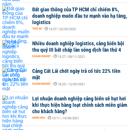
Đất giao thông của TP HCM chỉ chiếm 8%,
doanh nghiệp muốn đầu tư mạnh vào hạ tầng,
logistics
THỜI SỰ
-
16:57 | 22/03/2022
Nhiều doanh nghiệp logistics, cảng biển bội
thu quý III bất chấp làn sóng dịch lần thứ 4
DOANH NGHIỆP
-
15:27 | 08/11/2021
Cảng Cát Lái chốt ngày trả cổ tức 22% tiền
mặt
DOANH NGHIỆP
-
18:25 | 12/09/2021
Lợi nhuận doanh nghiệp cảng biển sẽ hụt hơi
khi thực hiện hàng loạt chính sách miễn giảm
cho khách hàng?
HÀNG HÓA
-
10:11 | 14/08/2021