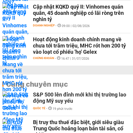
Cập nhật KQKD quý II: Vinhomes quán
quân, 45 doanh nghiệp có lãi ròng trên
nghìn tỷ
DOANH NGHIỆP
-
09:00 | 02/08/2026
Hoạt động kinh doanh chính mang về
chưa tới trăm triệu, MHC rót hơn 200 tỷ
vào loạt cổ phiếu 'họ' Gelex
CHỨNG KHOÁN
-
16:47 | 31/07/2026
Cùng chuyên mục
S&P 500 lên đỉnh mới khi thị trường lao
động Mỹ suy yếu
QUỐC TẾ
-
19 phút trước
Bị truy thu thuế đặc biệt, giới siêu giàu
Trung Quốc hoảng loạn bán tài sản, cổ