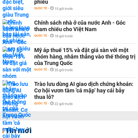
phiếu
QUỐC TẾ
-
15 giờ trước
Chính sách nhà ở của nước Anh - Góc
tham chiếu cho Việt Nam
QUỐC TẾ
-
18 giờ trước
Mỹ áp thuế 15% và đặt giá sàn với một
nhóm hàng, nhắm thẳng vào thế thống trị
của Trung Quốc
QUỐC TẾ
-
20 giờ trước
Trào lưu dùng AI giao dịch chứng khoán:
Cơ hội vươn tầm 'cá mập' hay cái bẫy
thua lỗ?
QUỐC TẾ
-
22 giờ trước
Tin mới