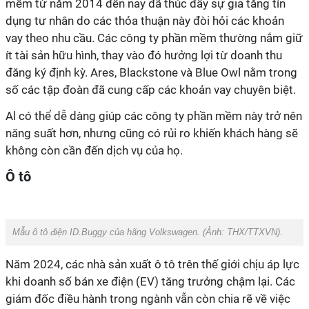
mềm từ năm 2014 đến nay đã thúc đẩy sự gia tăng tín
dụng tư nhân do các thỏa thuận này đòi hỏi các khoản
vay theo nhu cầu. Các công ty phần mềm thường nắm giữ
ít tài sản hữu hình, thay vào đó hưởng lợi từ doanh thu
đăng ký định kỳ. Ares, Blackstone và Blue Owl nằm trong
số các tập đoàn đã cung cấp các khoản vay chuyên biệt.
Al có thể dễ dàng giúp các công ty phần mềm này trở nên
năng suất hơn, nhưng cũng có rủi ro khiến khách hàng sẽ
không còn cần đến dịch vụ của họ.
Ô tô
Mẫu ô tô điện ID.Buggy của hãng Volkswagen. (Ảnh: THX/TTXVN).
Năm 2024, các nhà sản xuất ô tô trên thế giới chịu áp lực
khi doanh số bán xe điện (EV) tăng trưởng chậm lại. Các
giám đốc điều hành trong ngành vẫn còn chia rẽ về việc