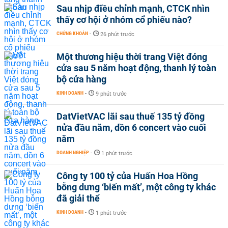
Sau nhịp điều chỉnh mạnh, CTCK nhìn
thấy cơ hội ở nhóm cổ phiếu nào?
CHỨNG KHOÁN
-
26 phút trước
Một thương hiệu thời trang Việt đóng
cửa sau 5 năm hoạt động, thanh lý toàn
bộ cửa hàng
KINH DOANH
-
9 phút trước
DatVietVAC lãi sau thuế 135 tỷ đồng
nửa đầu năm, dồn 6 concert vào cuối
năm
DOANH NGHIỆP
-
1 phút trước
Công ty 100 tỷ của Huấn Hoa Hồng
bỗng dưng ‘biến mất’, một công ty khác
đã giải thể
KINH DOANH
-
1 phút trước