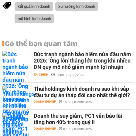
kết quả kinh doanh
xu hướng kinh doanh
mô hình kinh doanh
Có thể bạn quan tâm
Bức tranh ngành bảo hiểm nửa đầu năm
2026: 'Ông lớn' thắng lớn trong khi nhiều
DN quy mô nhỏ giảm mạnh lợi nhuận
TÀI CHÍNH
-
07:00 | 05/08/2026
Thaiholdings kinh doanh ra sao khi sắp
đầu tư dự án tháp đôi cao nhất thế giới?
DOANH NGHIỆP
-
15:53 | 03/08/2026
Doanh thu suy giảm, PC1 vẫn báo lãi
tăng hơn 40% trong quý II
DOANH NGHIỆP
-
07:05 | 03/08/2026