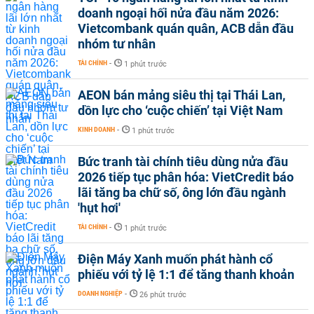
doanh ngoại hối nửa đầu năm 2026:
Vietcombank quán quân, ACB dẫn đầu
nhóm tư nhân
TÀI CHÍNH
-
1 phút trước
AEON bán mảng siêu thị tại Thái Lan,
dồn lực cho ‘cuộc chiến’ tại Việt Nam
KINH DOANH
-
1 phút trước
Bức tranh tài chính tiêu dùng nửa đầu
2026 tiếp tục phân hóa: VietCredit báo
lãi tăng ba chữ số, ông lớn đầu ngành
'hụt hơi'
TÀI CHÍNH
-
1 phút trước
Điện Máy Xanh muốn phát hành cổ
phiếu với tỷ lệ 1:1 để tăng thanh khoản
DOANH NGHIỆP
-
26 phút trước