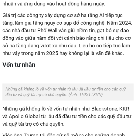
nhuận và ứng dụng vào hoạt động hàng ngày.
Giá trị các công ty xây dựng cơ sở hạ tầng AI tiếp tục
tăng, làm gia tăng nguy cơ sụp đổ công nghệ. Năm 2024,
các nhà đầu tư Phố Wall vẫn giữ niềm tin, gạt bỏ sự dao
động vào giữa năm đối với cảnh báo rằng chi tiêu cho cơ
sở hạ tầng đang vượt xa nhu cầu. Liệu họ có tiếp tục làm
như vậy trong năm 2025 hay không lại là vấn đề khác.
Vốn tư nhân
Những gã khổng lồ về vốn tư nhân từ lâu đã đầu tư tiền cho các quỹ
đầu tư và quỹ tài trợ có chủ quyền. (Ảnh: THX/TTXVN).
Những gã khổng lồ về vốn tư nhân như Blackstone, KKR
và Apollo Global từ lâu đã đầu tư tiền cho các quỹ đầu tư
và quỹ tài trợ có chủ quyền.
Việc ông Trump tái đắc cử sẽ mở ra cho những doanh