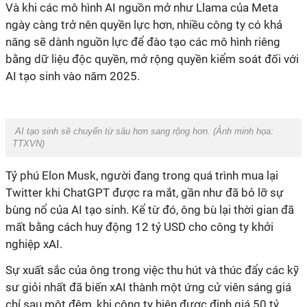
Và khi các mô hình AI nguồn mở như Llama của Meta
ngày càng trở nên quyền lực hơn, nhiều công ty có khả
năng sẽ dành nguồn lực để đào tạo các mô hình riêng
bằng dữ liệu độc quyền, mở rộng quyền kiểm soát đối với
AI tạo sinh vào năm 2025.
AI tạo sinh sẽ chuyển từ sâu hơn sang rộng hơn. (Ảnh minh họa:
TTXVN)
Tỷ phú Elon Musk, người đang trong quá trình mua lại
Twitter khi ChatGPT được ra mắt, gần như đã bỏ lỡ sự
bùng nổ của AI tạo sinh. Kể từ đó, ông bù lại thời gian đã
mất bằng cách huy động 12 tỷ USD cho công ty khởi
nghiệp xAI.
Sự xuất sắc của ông trong việc thu hút và thúc đẩy các kỹ
sư giỏi nhất đã biến xAI thành một ứng cử viên sáng giá
chỉ sau một đêm, khi công ty hiện được định giá 50 tỷ