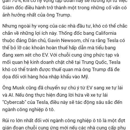
gần 70%, khi có hy vọng tập đoàn này sẽ hưởng lợi từ việc
Giám đốc điều hành trở thành một trong những cố vấn có
ảnh hưởng nhất của ông Trump.
Nhưng ngoài hy vọng của các nhà đầu tư, khó có thể chắc
chắn về những lợi ích này. Thống đốc bang California
thuộc đảng Dân chủ, Gavin Newsom, chỉ ra rằng Tesla có
thể bỏ lỡ các khoản hoàn thuế hấp dẫn mà tiểu bang
đang xem xét cho EV. Với chuỗi cung ứng phức tạp và
mối quan hệ kinh doanh chặt chẽ tại Trung Quốc, Tesla
khó có thể tránh được thuế quan mà ông Trump đã đe
dọa đối với hàng hóa nhập khẩu vào Mỹ.
Ông Musk cũng đã chuyển sự chú ý từ EV sang xe tự lái
và AI. Nếu ông thực hiện đúng lời hứa về xe tự lái
"Cybercab" của Tesla, điều này sẽ tác động sâu sắc đến
ngành công nghiệp ô tô.
Rủi ro lớn nhất đối với ngành công nghiệp ô tô là một đợt
gián đoạn chuỗi cung ứng mới nếu các nhà cung cấp phụ