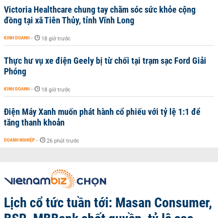
Victoria Healthcare chung tay chăm sóc sức khỏe cộng
đồng tại xã Tiên Thủy, tỉnh Vĩnh Long
KINH DOANH
-
18 giờ trước
Thực hư vụ xe điện Geely bị từ chối tại trạm sạc Ford Giải
Phóng
KINH DOANH
-
18 giờ trước
Điện Máy Xanh muốn phát hành cổ phiếu với tỷ lệ 1:1 để
tăng thanh khoản
DOANH NGHIỆP
-
26 phút trước
Lịch cổ tức tuần tới: Masan Consumer,