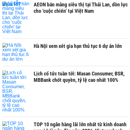
AEON bán mảng siêu thị tại Thái Lan, dồn lực
cho ‘cuộc chiến’ tại Việt Nam
Hà Nội xem xét gia hạn thủ tục 6 dự án lớn
Lịch cổ tức tuần tới: Masan Consumer, BSR,
MBBank chốt quyền, tỷ lệ cao nhất 100%
TOP 10 ngân hàng lãi lớn nhất từ kinh doanh