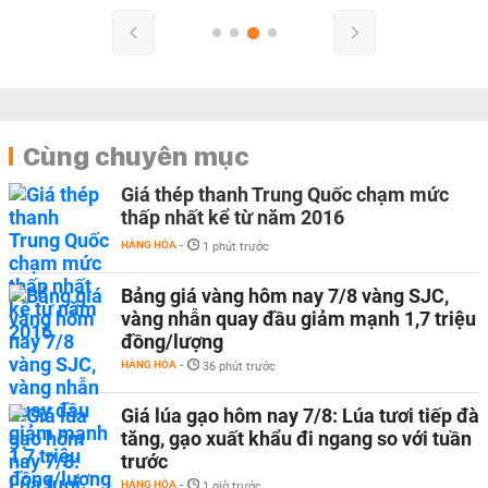
Cùng chuyên mục
Giá thép thanh Trung Quốc chạm mức
thấp nhất kể từ năm 2016
HÀNG HÓA
-
1 phút trước
Bảng giá vàng hôm nay 7/8 vàng SJC,
vàng nhẫn quay đầu giảm mạnh 1,7 triệu
đồng/lượng
HÀNG HÓA
-
36 phút trước
Giá lúa gạo hôm nay 7/8: Lúa tươi tiếp đà
tăng, gạo xuất khẩu đi ngang so với tuần
trước
HÀNG HÓA
-
1 giờ trước