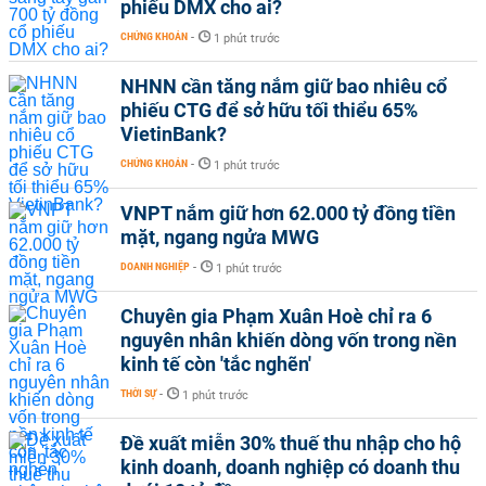
phiếu DMX cho ai?
CHỨNG KHOÁN
-
1 phút trước
NHNN cần tăng nắm giữ bao nhiêu cổ
phiếu CTG để sở hữu tối thiểu 65%
VietinBank?
CHỨNG KHOÁN
-
1 phút trước
VNPT nắm giữ hơn 62.000 tỷ đồng tiền
mặt, ngang ngửa MWG
DOANH NGHIỆP
-
1 phút trước
Chuyên gia Phạm Xuân Hoè chỉ ra 6
nguyên nhân khiến dòng vốn trong nền
kinh tế còn 'tắc nghẽn'
THỜI SỰ
-
1 phút trước
Đề xuất miễn 30% thuế thu nhập cho hộ
kinh doanh, doanh nghiệp có doanh thu