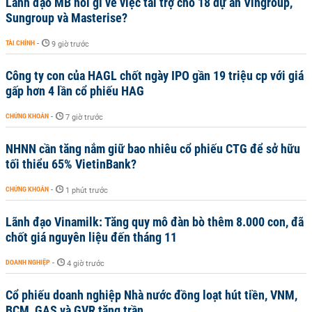
Lãnh đạo MB nói gì về việc tài trợ cho 18 dự án Vingroup,
Sungroup và Masterise?
TÀI CHÍNH
-
9 giờ trước
Công ty con của HAGL chốt ngày IPO gần 19 triệu cp với giá
gấp hơn 4 lần cổ phiếu HAG
CHỨNG KHOÁN
-
7 giờ trước
NHNN cần tăng nắm giữ bao nhiêu cổ phiếu CTG để sở hữu
tối thiểu 65% VietinBank?
CHỨNG KHOÁN
-
1 phút trước
Lãnh đạo Vinamilk: Tăng quy mô đàn bò thêm 8.000 con, đã
chốt giá nguyên liệu đến tháng 11
DOANH NGHIỆP
-
4 giờ trước
Cổ phiếu doanh nghiệp Nhà nước đồng loạt hút tiền, VNM,
BCM, GAS và GVR tăng trần