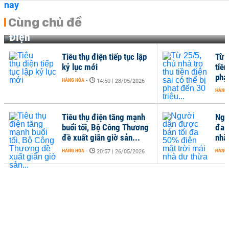
Cùng chủ đề
Điện
Tiêu thụ điện tiếp tục lập
Từ 2
kỷ lục mới
tiền
phạt
HÀNG HÓA
-
14:50 | 28/05/2026
HÀNG
Tiêu thụ điện tăng mạnh
Ngư
buổi tối, Bộ Công Thương
đa 
đề xuất giãn giờ sản...
nhà
HÀNG HÓA
-
HÀNG
20:57 | 26/05/2026