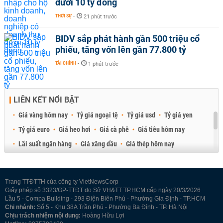
dưới 10 tỷ đồng
THỜI SỰ
-
21 phút trước
BIDV sắp phát hành gần 500 triệu cổ
phiếu, tăng vốn lên gần 77.800 tỷ
TÀI CHÍNH
-
1 phút trước
LIÊN KẾT NỔI BẬT
Giá vàng hôm nay
Tỷ giá ngoại tệ
Tỷ giá usd
Tỷ giá yen
Tỷ giá euro
Giá heo hơi
Giá cà phê
Giá tiêu hôm nay
Lãi suất ngân hàng
Giá xăng dầu
Giá thép hôm nay
Giá sầu riêng
Giá thịt heo
Giá gạo
Giá cao su
Best Retail Brokers
Diễn đàn đầu tư Việt Nam 2026
Trang TTĐTTH của công ty VietNewsCorp
Giấy phép số 3323/GP-TTĐT do Sở VH&TT TP.HCM cấp ngày 20/3/2026
Lầu 5 - Compa Building - 293 Điện Biên Phủ - Phường Gia Định - TP.HCM
Chi nhánh:
Số 5 - Khu 38A Trần Phú - Phường Ba Đình - TP. Hà Nội
Chịu trách nhiệm nội dung:
Hoàng Hữu Lợi