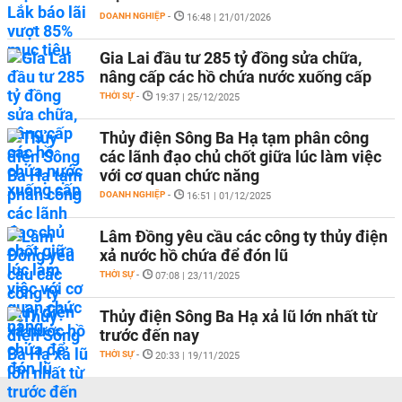
DOANH NGHIỆP
-
16:48 | 21/01/2026
Gia Lai đầu tư 285 tỷ đồng sửa chữa,
nâng cấp các hồ chứa nước xuống cấp
THỜI SỰ
-
19:37 | 25/12/2025
Thủy điện Sông Ba Hạ tạm phân công
các lãnh đạo chủ chốt giữa lúc làm việc
với cơ quan chức năng
DOANH NGHIỆP
-
16:51 | 01/12/2025
Lâm Đồng yêu cầu các công ty thủy điện
xả nước hồ chứa để đón lũ
THỜI SỰ
-
07:08 | 23/11/2025
Thủy điện Sông Ba Hạ xả lũ lớn nhất từ
trước đến nay
THỜI SỰ
-
20:33 | 19/11/2025