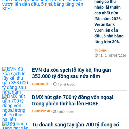
hàng có thu
nhập lãi thuần
cao nhất nửa
đầu năm 2026:
VietinBank
vươn lên dẫn
đầu, 5 nhà băng
tăng trên 30%
TÀI CHÍNH
-
15:12 | 05/08/2026
EVN đã xóa sạch lỗ lũy kế, thu gần
353.000 tỷ đồng sau nửa năm
DOANH NGHIỆP
-
1 phút trước
DMX hút gần 700 tỷ đồng vốn ngoại
trong phiên thứ hai lên HOSE
CHỨNG KHOÁN
-
1 phút trước
Tự doanh sang tay gần 700 tỷ đồng cổ