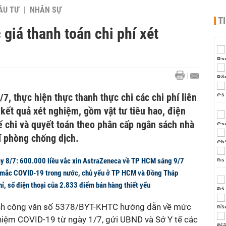
ẦU TƯ
NHÂN SỰ
T
giá thanh toán chi phí xét
7, thực hiện thực thanh thực chi các chi phí liên
 kết quả xét nghiệm, gồm vật tư tiêu hao, điện
ế chi và quyết toán theo phân cấp ngân sách nhà
í phòng chống dịch.
y 8/7: 600.000 liều vắc xin AstraZeneca về TP HCM sáng 9/7
 mắc COVID-19 trong nước, chủ yếu ở TP HCM và Đồng Tháp
ỉ, số điện thoại của 2.833 điểm bán hàng thiết yếu
ành công văn số 5378/BYT-KHTC hướng dẫn về mức
ghiệm COVID-19 từ ngày 1/7, gửi UBND và Sở Y tế các