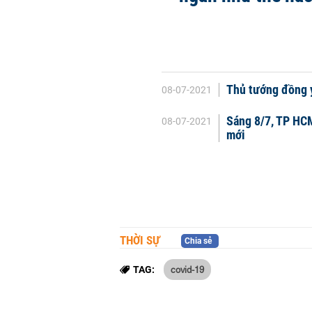
Thủ tướng đồng ý
08-07-2021
Sáng 8/7, TP HC
08-07-2021
mới
THỜI SỰ
Chia sẻ
covid-19
TAG: