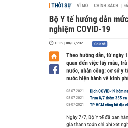
THỜI SỰ
VĨ MÔ
CHÍNH SÁCH
Đ
Bộ Y tế hướng dẫn mức 
nghiệm COVID-19
13:39 | 08/07/2021
Chia sẻ
Theo hướng dẫn, từ ngày 1/
quan đến việc lấy mẫu, trả
nước, nhân công: cơ sở y t
nước hiện hành về kinh ph
Dịch COVID-19 hôm na
08-07-2021
Trưa 8/7 thêm 355 ca
08-07-2021
TP HCM công bố địa ch
08-07-2021
Ngày 7/7, Bộ Y tế đã ban h
giá thanh toán chi phí xét n