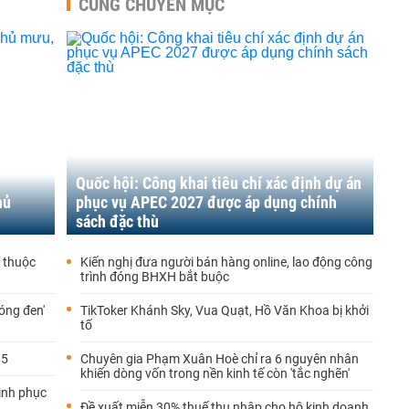
CÙNG CHUYÊN MỤC
Quốc hội: Công khai tiêu chí xác định dự án
hủ
phục vụ APEC 2027 được áp dụng chính
sách đặc thù
9 thuộc
Kiến nghị đưa người bán hàng online, lao động công
trình đóng BHXH bắt buộc
óng đen'
TikToker Khánh Sky, Vua Quạt, Hồ Văn Khoa bị khởi
tố
.5
Chuyên gia Phạm Xuân Hoè chỉ ra 6 nguyên nhân
khiến dòng vốn trong nền kinh tế còn 'tắc nghẽn'
rình phục
Đề xuất miễn 30% thuế thu nhập cho hộ kinh doanh,