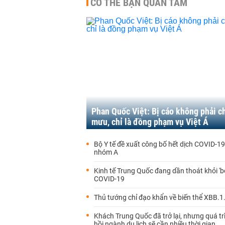
CÓ THỂ BẠN QUAN TÂM
Phan Quốc Việt: Bị cáo không phải c
mưu, chỉ là đồng phạm vụ Việt Á
Bộ Y tế đề xuất công bố hết dịch COVID-1
nhóm A
Kinh tế Trung Quốc đang dần thoát khỏi 'b
COVID-19
Thủ tướng chỉ đạo khẩn về biến thể XBB.1
Khách Trung Quốc đã trở lại, nhưng quá t
hồi ngành du lịch sẽ cần nhiều thời gian