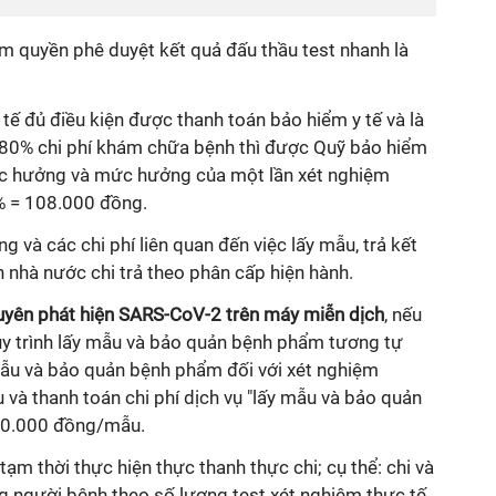
m quyền phê duyệt kết quả đấu thầu test nhanh là
tế đủ điều kiện được thanh toán bảo hiểm y tế và là
0% chi phí khám chữa bệnh thì được Quỹ bảo hiểm
ược hưởng và mức hưởng của một lần xét nghiệm
% = 108.000 đồng.
 và các chi phí liên quan đến việc lấy mẫu, trả kết
 nhà nước chi trả theo phân cấp hiện hành.
uyên phát hiện SARS-CoV-2 trên máy miễn dịch
, nếu
uy trình lấy mẫu và bảo quản bệnh phẩm tương tự
mẫu và bảo quản bệnh phẩm đối với xét nghiệm
u và thanh toán chi phí dịch vụ "lấy mẫu và bảo quản
00.000 đồng/mẫu.
tạm thời thực hiện thực thanh thực chi; cụ thể: chi và
g người bệnh theo số lượng test xét nghiệm thực tế