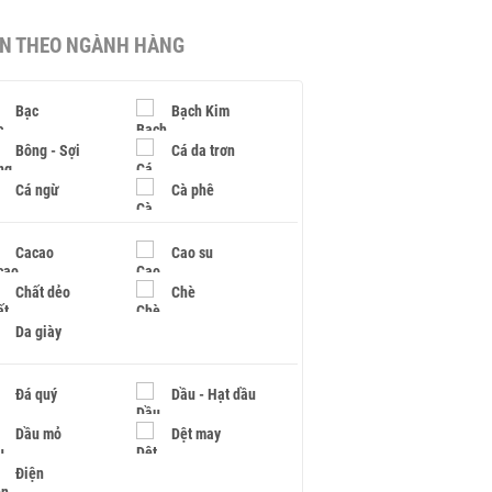
IN THEO NGÀNH HÀNG
Bạc
Bạch Kim
Bông - Sợi
Cá da trơn
Cá ngừ
Cà phê
Cacao
Cao su
Chất dẻo
Chè
Da giày
Đá quý
Dầu - Hạt dầu
Dầu mỏ
Dệt may
Điện