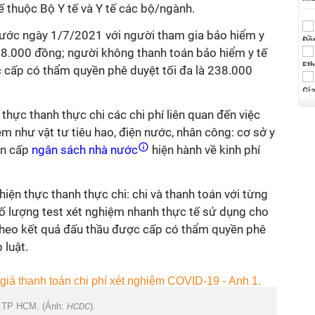
tế thuộc Bộ Y tế và Y tế các bộ/ngành.
ước ngày 1/7/2021 với người tham gia bảo hiểm y
38.000 đồng; người không thanh toán bảo hiểm y tế
 cấp có thẩm quyền phê duyệt tối đa là 238.000
thực thanh thực chi các chi phí liên quan đến việc
ệm như vật tư tiêu hao, điện nước, nhân công: cơ sở y
ân cấp
ngân sách nhà nước
hiện hành về kinh phí
hiện thực thanh thực chi: chi và thanh toán với từng
ố lượng test xét nghiệm nhanh thực tế sử dụng cho
theo kết quả đấu thầu được cấp có thẩm quyền phê
 luật.
ở TP HCM. (Ảnh:
HCDC
).