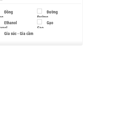
Đồng
Đường
Ethanol
Gạo
Gia súc - Gia cầm
Giấy
Gỗ
Hạt điều
Hồ tiêu - Hạt tiêu
Khí đốt
Kim loại khác
Mắc ca
Muối
Ngũ cốc
Nhựa - Hạt nhựa
Palladium
Phân bón