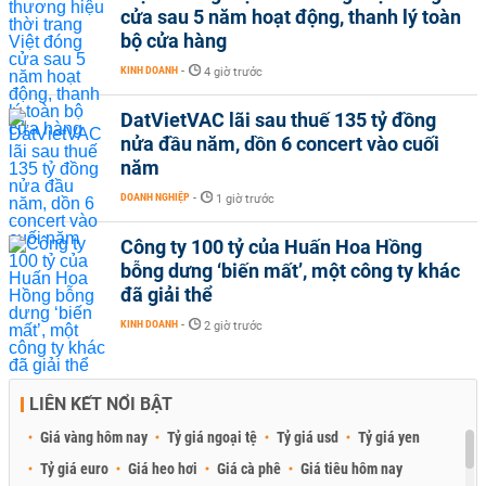
cửa sau 5 năm hoạt động, thanh lý toàn
bộ cửa hàng
KINH DOANH
-
4 giờ trước
DatVietVAC lãi sau thuế 135 tỷ đồng
nửa đầu năm, dồn 6 concert vào cuối
năm
DOANH NGHIỆP
-
1 giờ trước
Công ty 100 tỷ của Huấn Hoa Hồng
bỗng dưng ‘biến mất’, một công ty khác
đã giải thể
KINH DOANH
-
2 giờ trước
LIÊN KẾT NỔI BẬT
Giá vàng hôm nay
Tỷ giá ngoại tệ
Tỷ giá usd
Tỷ giá yen
Tỷ giá euro
Giá heo hơi
Giá cà phê
Giá tiêu hôm nay