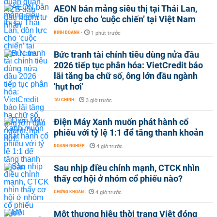
AEON bán mảng siêu thị tại Thái Lan,
dồn lực cho ‘cuộc chiến’ tại Việt Nam
KINH DOANH
-
1 phút trước
Bức tranh tài chính tiêu dùng nửa đầu
2026 tiếp tục phân hóa: VietCredit báo
lãi tăng ba chữ số, ông lớn đầu ngành
'hụt hơi'
TÀI CHÍNH
-
3 giờ trước
Điện Máy Xanh muốn phát hành cổ
phiếu với tỷ lệ 1:1 để tăng thanh khoản
DOANH NGHIỆP
-
4 giờ trước
Sau nhịp điều chỉnh mạnh, CTCK nhìn
thấy cơ hội ở nhóm cổ phiếu nào?
CHỨNG KHOÁN
-
4 giờ trước
Một thương hiệu thời trang Việt đóng