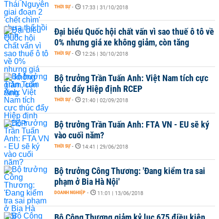
THỜI SỰ
-
17:33 | 31/10/2018
Đại biểu Quốc hội chất vấn vì sao thuế ô tô về
0% nhưng giá xe không giảm, còn tăng
THỜI SỰ
-
12:26 | 30/10/2018
Bộ trưởng Trần Tuấn Anh: Việt Nam tích cực
thúc đẩy Hiệp định RCEP
THỜI SỰ
-
21:40 | 02/09/2018
Bộ trưởng Trần Tuấn Anh: FTA VN - EU sẽ ký
vào cuối năm?
THỜI SỰ
-
14:41 | 29/06/2018
Bộ trưởng Công Thương: 'Đang kiểm tra sai
phạm ở Bia Hà Nội'
DOANH NGHIỆP
-
11:01 | 13/06/2018
Bộ Công Thương giảm kỷ lục 675 điều kiện