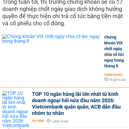
Trong tuần tới, thị trường chứng khoán sẽ có 17
doanh nghiệp chốt ngày giao dịch không hưởng
quyền để thực hiện chi trả cổ tức bằng tiền mặt
và cổ phiếu cho cổ đông.
Chứng
khoán VIX
chốt ngày
chia cổ tức
ngay trong
tháng 8
CHỨNG KHOÁN
-
19 giờ trước
TOP 10 ngân hàng lãi lớn nhất từ kinh
doanh ngoại hối nửa đầu năm 2026:
Vietcombank quán quân, ACB dẫn đầu
nhóm tư nhân
TÀI CHÍNH
-
1 phút trước