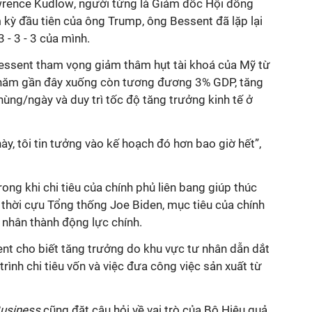
rence Kudlow
, người từng là Giám đốc Hội đồng
 kỳ đầu tiên của ông Trump, ông Bessent đã lặp lại
 - 3 - 3 của mình.
Bessent tham vọng giảm thâm hụt tài khoá của Mỹ từ
năm gần đây xuống còn tương đương 3% GDP, tăng
hùng/ngày và duy trì tốc độ tăng trưởng kinh tế ở
ày, tôi tin tưởng vào kế hoạch đó hơn bao giờ hết”,
ong khi chi tiêu của chính phủ liên bang giúp thúc
 thời cựu Tổng thống Joe Biden, mục tiêu của chính
 nhân thành động lực chính.
ent cho biết tăng trưởng do khu vực tư nhân dẫn dắt
rình chi tiêu vốn và việc đưa công việc sản xuất từ
usiness
cũng đặt câu hỏi về vai trò của Bộ Hiệu quả