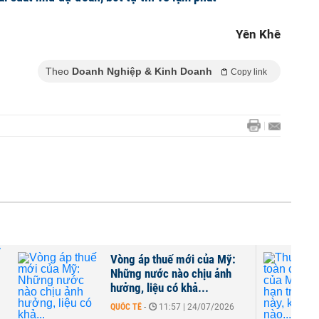
Yên Khê
Theo
Doanh Nghiệp & Kinh Doanh
Copy link
uế mới của Mỹ:
Thuế quan toàn cầu 10% c
 nào chịu ảnh
Mỹ sẽ hết hạn trong tuần
có khả...
này, kịch bản nào...
:57 | 24/07/2026
QUỐC TẾ
-
15:00 | 21/07/2026