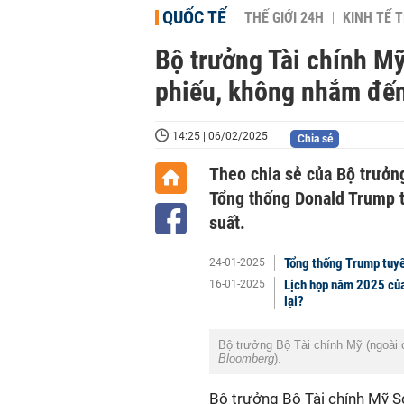
QUỐC TẾ
THẾ GIỚI 24H
KINH TẾ T
Bộ trưởng Tài chính Mỹ
phiếu, không nhắm đế
14:25 | 06/02/2025
Chia sẻ
Theo chia sẻ của Bộ trưởn
Tổng thống Donald Trump t
suất.
Tổng thống Trump tuyên
24-01-2025
Lịch họp năm 2025 của 
16-01-2025
lại?
Bộ trưởng Bộ Tài chính Mỹ (ngoài 
Bloomberg
).
Bộ trưởng Bộ Tài chính Mỹ S