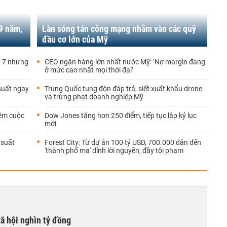
19 năm,
Làn sóng tấn công mạng nhằm vào các quỹ
đầu cơ lớn của Mỹ
g 7 nhưng
CEO ngân hàng lớn nhất nước Mỹ: ‘Nợ margin đang
ở mức cao nhất mọi thời đại’
 suất ngay
Trung Quốc tung đòn đáp trả, siết xuất khẩu drone
và trừng phạt doanh nghiệp Mỹ
ềm cuộc
Dow Jones tăng hơn 250 điểm, tiếp tục lập kỷ lục
mới
 suất
Forest City: Từ dự án 100 tỷ USD, 700.000 dân đến
'thành phố ma' dính lời nguyền, đầy tội phạm
xã hội nghìn tỷ đồng