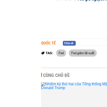
QUỐC TẾ
Chia sẻ
Fed
Fed giảm lãi suất
TAG:
CÙNG CHỦ ĐỀ
Vòng áp th
Những nước
hưởng, liệu 
QUỐC TẾ
-
11