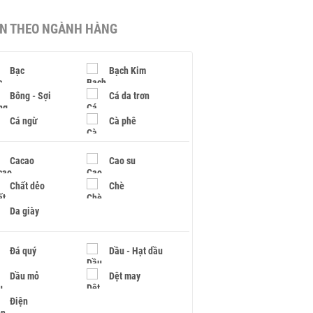
IN THEO NGÀNH HÀNG
Bạc
Bạch Kim
Bông - Sợi
Cá da trơn
Cá ngừ
Cà phê
Cacao
Cao su
Chất dẻo
Chè
Da giày
Đá quý
Dầu - Hạt dầu
Dầu mỏ
Dệt may
Điện