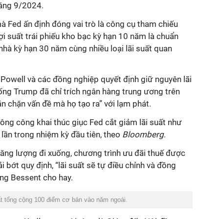
háng 9/2024.
mà Fed ấn định đóng vai trò là công cụ tham chiếu
 lợi suất trái phiếu kho bạc kỳ hạn 10 năm là chuẩn
nhà kỳ hạn 30 năm cùng nhiều loại lãi suất quan
Powell và các đồng nghiệp quyết định giữ nguyên lãi
ống Trump đã chỉ trích ngân hàng trung ương trên
n chặn vấn đề mà họ tạo ra” với lạm phát.
ông công khai thúc giục Fed cắt giảm lãi suất như
lần trong nhiệm kỳ đầu tiên, theo
Bloomberg
.
năng lượng đi xuống, chương trình ưu đãi thuế được
i bớt quy định, “lãi suất sẽ tự điều chỉnh và đồng
ng Bessent cho hay.
t tổng cộng 100 điểm cơ bản vào năm ngoái.