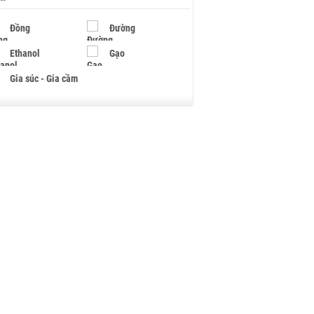
Đồng
Đường
Ethanol
Gạo
Gia súc - Gia cầm
Giấy
Gỗ
Hạt điều
Hồ tiêu - Hạt tiêu
Khí đốt
Kim loại khác
Mắc ca
Muối
Ngũ cốc
Nhựa - Hạt nhựa
Palladium
Phân bón