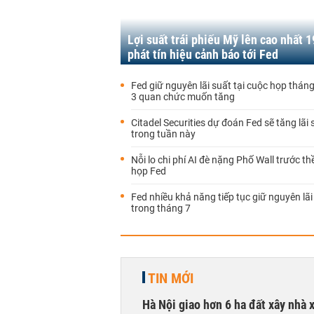
Lợi suất trái phiếu Mỹ lên cao nhất 
phát tín hiệu cảnh báo tới Fed
Fed giữ nguyên lãi suất tại cuộc họp thán
3 quan chức muốn tăng
Citadel Securities dự đoán Fed sẽ tăng lãi
trong tuần này
Nỗi lo chi phí AI đè nặng Phố Wall trước th
họp Fed
Fed nhiều khả năng tiếp tục giữ nguyên lãi
trong tháng 7
TIN MỚI
Hà Nội giao hơn 6 ha đất xây nhà 