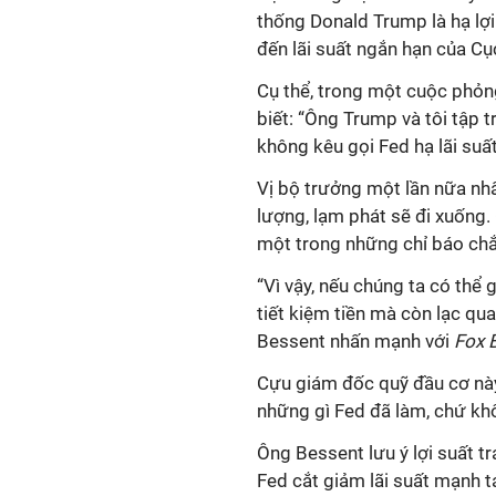
thống Donald Trump là hạ lợi
đến lãi suất ngắn hạn của Cụ
Cụ thể, trong một cuộc phỏn
biết: “Ông Trump và tôi tập 
không kêu gọi Fed hạ lãi suất
Vị bộ trưởng một lần nữa n
lượng, lạm phát sẽ đi xuống. 
một trong những chỉ báo chắ
“Vì vậy, nếu chúng ta có thể
tiết kiệm tiền mà còn lạc qu
Bessent nhấn mạnh với
Fox 
Cựu giám đốc quỹ đầu cơ này 
những gì Fed đã làm, chứ kh
Ông Bessent lưu ý lợi suất t
Fed cắt giảm lãi suất mạnh t