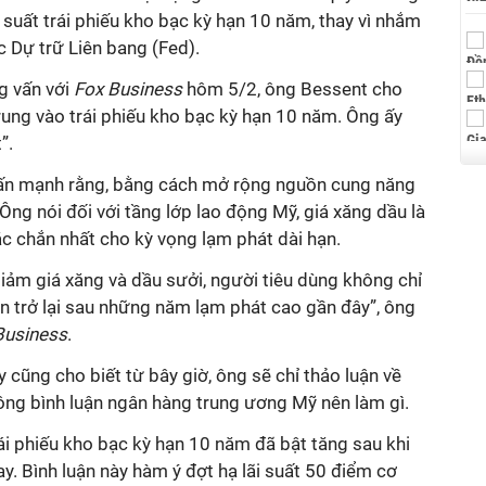
 suất trái phiếu kho bạc kỳ hạn 10 năm, thay vì nhắm
c Dự trữ Liên bang (Fed).
g vấn với
Fox Business
hôm 5/2, ông Bessent cho
trung vào trái phiếu kho bạc kỳ hạn 10 năm. Ông ấy
”.
hấn mạnh rằng, bằng cách mở rộng nguồn cung năng
Ông nói đối với tầng lớp lao động Mỹ, giá xăng dầu là
c chắn nhất cho kỳ vọng lạm phát dài hạn.
 giảm giá xăng và dầu sưởi, người tiêu dùng không chỉ
an trở lại sau những năm lạm phát cao gần đây”, ông
Business
.
cũng cho biết từ bây giờ, ông sẽ chỉ thảo luận về
ông bình luận ngân hàng trung ương Mỹ nên làm gì.
rái phiếu kho bạc kỳ hạn 10 năm đã bật tăng sau khi
ay. Bình luận này hàm ý đợt hạ lãi suất 50 điểm cơ