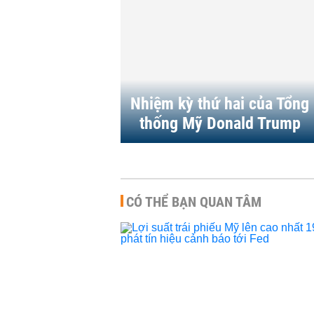
Mỹ công bố
với 60 nền k
thuế toàn cầ
QUỐC TẾ
-
07
Nhiệm kỳ thứ hai của Tổng
thống Mỹ Donald Trump
CÓ THỂ BẠN QUAN TÂM