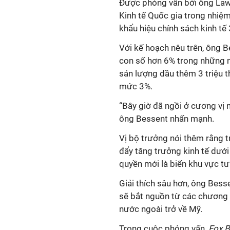
Được phỏng vấn bởi ông
Law
Kinh tế Quốc gia trong nhiệm
khẩu hiệu chính sách kinh tế 3
Với kế hoạch nêu trên, ông 
con số hơn 6% trong những 
sản lượng dầu thêm 3 triệu t
mức 3%.
“Bây giờ đã ngồi ở cương vị n
ông Bessent nhấn mạnh.
Vị bộ trưởng nói thêm rằng tr
đẩy tăng trưởng kinh tế dưới
quyền mới là biến khu vực tư
Giải thích sâu hơn, ông Bess
sẽ bắt nguồn từ các chương t
nước ngoài trở về Mỹ.
Trong cuộc phỏng vấn,
Fox B