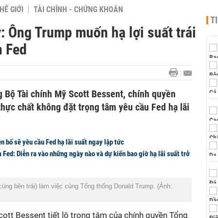
HẾ GIỚI
TÀI CHÍNH - CHỨNG KHOÁN
T
: Ông Trump muốn hạ lợi suất trái
n Fed
g Bộ Tài chính Mỹ Scott Bessent, chính quyền
hực chất không đặt trọng tâm yêu cầu Fed hạ lãi
 bố sẽ yêu cầu Fed hạ lãi suất ngay lập tức
Fed: Diễn ra vào những ngày nào và dự kiến bao giờ hạ lãi suất trở
cùng bên trái) làm việc cùng Tổng thống Donald Trump. (Ảnh:
cott Bessent tiết lộ trọng tâm của chính quyền Tổng