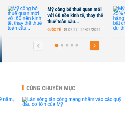
 thuế quan mới
Mỹ áp thuế 25% với hầu hế
inh tế, thay thế
hàng hóa Brazil bất chấp
u...
thặng dư thương...
:27 | 24/07/2026
QUỐC TẾ
-
15:27 | 16/07/2026
CÙNG CHUYÊN MỤC