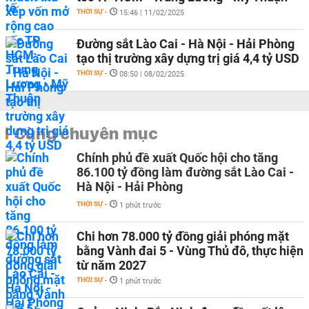
THỜI SỰ
-
15:46 | 11/02/2025
Đường sắt Lào Cai - Hà Nội - Hải Phòng
tạo thị trường xây dựng trị giá 4,4 tỷ USD
THỜI SỰ
-
08:50 | 08/02/2025
Cùng chuyên mục
Chính phủ đề xuất Quốc hội cho tăng
86.100 tỷ đồng làm đường sắt Lào Cai -
Hà Nội - Hải Phòng
THỜI SỰ
-
1 phút trước
Chi hơn 78.000 tỷ đồng giải phóng mặt
bằng Vành đai 5 - Vùng Thủ đô, thực hiện
từ năm 2027
THỜI SỰ
-
1 phút trước