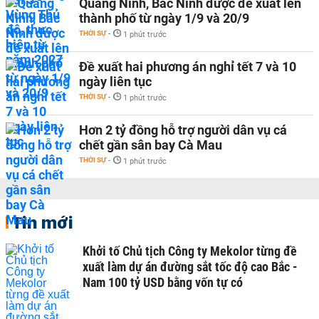
Quảng Ninh, Bắc Ninh được đề xuất lên
thành phố từ ngày 1/9 và 20/9
THỜI SỰ
-
1 phút trước
Đề xuất hai phương án nghỉ tết 7 và 10
ngày liên tục
THỜI SỰ
-
1 phút trước
Hơn 2 tỷ đồng hỗ trợ người dân vụ cá
chết gần sân bay Cà Mau
THỜI SỰ
-
1 phút trước
Tin mới
Khởi tố Chủ tịch Công ty Mekolor từng đề
xuất làm dự án đường sắt tốc độ cao Bắc -
Nam 100 tỷ USD bằng vốn tự có