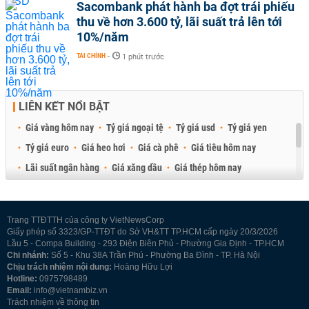
Sacombank phát hành ba đợt trái phiếu
thu về hơn 3.600 tỷ, lãi suất trả lên tới
10%/năm
TÀI CHÍNH
-
1 phút trước
LIÊN KẾT NỔI BẬT
Giá vàng hôm nay
Tỷ giá ngoại tệ
Tỷ giá usd
Tỷ giá yen
Tỷ giá euro
Giá heo hơi
Giá cà phê
Giá tiêu hôm nay
Lãi suất ngân hàng
Giá xăng dầu
Giá thép hôm nay
Giá sầu riêng
Giá thịt heo
Giá gạo
Giá cao su
Best Retail Brokers
Diễn đàn đầu tư Việt Nam 2026
Trang TTĐTTH của công ty VietNewsCorp
Giấy phép số 3323/GP-TTĐT do Sở VH&TT TP.HCM cấp ngày 20/3/2026
Lầu 5 - Compa Building - 293 Điện Biên Phủ - Phường Gia Định - TP.HCM
Chi nhánh:
Số 5 - Khu 38A Trần Phú - Phường Ba Đình - TP. Hà Nội
Chịu trách nhiệm nội dung:
Hoàng Hữu Lợi
Hotline:
0975798489
Email:
info@vietnambiz.vn
Trách nhiệm về thông tin