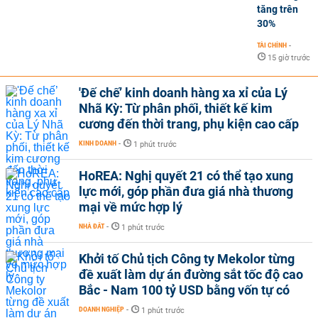
tăng trên
30%
TÀI CHÍNH
-
15 giờ trước
'Đế chế’ kinh doanh hàng xa xỉ của Lý
Nhã Kỳ: Từ phân phối, thiết kế kim
cương đến thời trang, phụ kiện cao cấp
KINH DOANH
-
1 phút trước
HoREA: Nghị quyết 21 có thể tạo xung
lực mới, góp phần đưa giá nhà thương
mại về mức hợp lý
NHÀ ĐẤT
-
1 phút trước
Khởi tố Chủ tịch Công ty Mekolor từng
đề xuất làm dự án đường sắt tốc độ cao
Bắc - Nam 100 tỷ USD bằng vốn tự có
DOANH NGHIỆP
-
1 phút trước