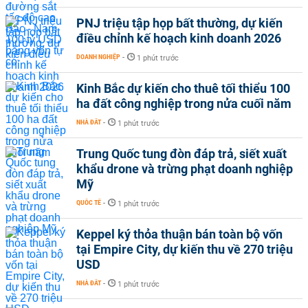
PNJ triệu tập họp bất thường, dự kiến
điều chỉnh kế hoạch kinh doanh 2026
DOANH NGHIỆP
-
1 phút trước
Kinh Bắc dự kiến cho thuê tối thiểu 100
ha đất công nghiệp trong nửa cuối năm
NHÀ ĐẤT
-
1 phút trước
Trung Quốc tung đòn đáp trả, siết xuất
khẩu drone và trừng phạt doanh nghiệp
Mỹ
QUỐC TẾ
-
1 phút trước
Keppel ký thỏa thuận bán toàn bộ vốn
tại Empire City, dự kiến thu về 270 triệu
USD
NHÀ ĐẤT
-
1 phút trước