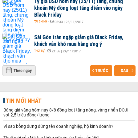
Tỷ giá USD hôm nay (25/11) tăng, chứng
khoán Mỹ đồng loạt tăng điểm vào ngày
Black Friday
TÀI CHÍNH
-
06:33 | 25/11/2017
Sài Gòn tràn ngập giảm giá Black Friday,
khách vẫn khó mua hàng ưng ý
THỜI SỰ
-
21:56 | 24/11/2017
Theo ngày
TRƯỚC
SAU
TIN MỚI NHẤT
Bảng giá vàng hôm nay 8/8 đồng loạt tăng nóng, vàng nhẫn DOJI
vọt 2,5 triệu đồng/lượng
Vì sao bỗng dưng đứng tên doanh nghiệp, hộ kinh doanh?
Thuế mới của Mỹ tạo thêm sức ép lên thủy sản Việt