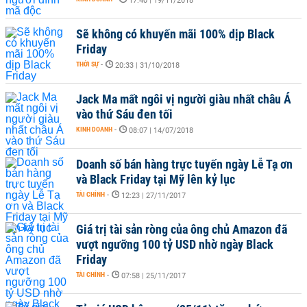
17:40 | 19/11/2018
Sẽ không có khuyến mãi 100% dịp Black
Friday
THỜI SỰ
-
20:33 | 31/10/2018
Jack Ma mất ngôi vị người giàu nhất châu Á
vào thứ Sáu đen tối
KINH DOANH
-
08:07 | 14/07/2018
Doanh số bán hàng trực tuyến ngày Lễ Tạ ơn
và Black Friday tại Mỹ lên kỷ lục
TÀI CHÍNH
-
12:23 | 27/11/2017
Giá trị tài sản ròng của ông chủ Amazon đã
vượt ngưỡng 100 tỷ USD nhờ ngày Black
Friday
TÀI CHÍNH
-
07:58 | 25/11/2017