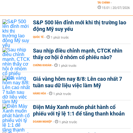
TÀI CHÍNH
-
15:01 | 20/07/2026
S&P 500 lên đỉnh mới khi thị trường lao
động Mỹ suy yếu
QUỐC TẾ
-
1 phút trước
Sau nhịp điều chỉnh mạnh, CTCK nhìn
thấy cơ hội ở nhóm cổ phiếu nào?
CHỨNG KHOÁN
-
1 phút trước
Giá vàng hôm nay 8/8: Lên cao nhất 7
tuần sau dữ liệu việc làm Mỹ
HÀNG HÓA
-
1 phút trước
Điện Máy Xanh muốn phát hành cổ
phiếu với tỷ lệ 1:1 để tăng thanh khoản
DOANH NGHIỆP
-
1 phút trước