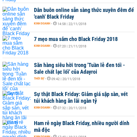
Dân buôn online sẵn sàng thức xuyên đêm để
'canh' Black Friday
KINH DOANH
-
14:58 | 22/11/2018
7 mẹo mua sắm cho Black Friday 2018
KINH DOANH
-
07:20 | 21/11/2018
Săn hàng siêu hời trong 'Tuần lễ đen tối -
Sale chất lạc lối' của Adayroi
THỜI SỰ
-
09:42 | 20/11/2018
Sự thật Black Friday: Giảm giá sập sàn, vét
túi khách hàng ăn lãi ngàn tỷ
KINH DOANH
-
07:32 | 20/11/2018
Ham rẻ ngày Black Friday, nhiều người dính
mã độc
KINH DOANH
-