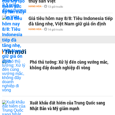
thủy sản Việt
HÀNG HÓA
-
13 giờ trước
Giá tiêu hôm nay 8/8: Tiêu Indonesia tiếp
đà tăng nhẹ, Việt Nam giữ giá ổn định
HÀNG HÓA
-
14 giờ trước
Tin mới
Phó thủ tướng: Xử lý đến cùng vướng mắc,
không đẩy doanh nghiệp đi vòng
Xuất khẩu đất hiếm của Trung Quốc sang
Nhật Bản và Mỹ giảm mạnh