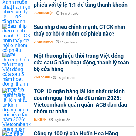
phiếu với tỷ lệ 1:1 để tăng thanh khoản
DOANH NGHIỆP
-
16 giờ trước
Sau nhịp điều chỉnh mạnh, CTCK nhìn
thấy cơ hội ở nhóm cổ phiếu nào?
CHỨNG KHOÁN
-
16 giờ trước
Một thương hiệu thời trang Việt đóng
cửa sau 5 năm hoạt động, thanh lý toàn
bộ cửa hàng
KINH DOANH
-
15 giờ trước
TOP 10 ngân hàng lãi lớn nhất từ kinh
doanh ngoại hối nửa đầu năm 2026:
Vietcombank quán quân, ACB dẫn đầu
nhóm tư nhân
TÀI CHÍNH
-
9 giờ trước
Công ty 100 tỷ của Huấn Hoa Hồng