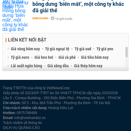
bỗng dưng ‘biến mất’, một công ty khác
đã giải thể
KINH DOANH
-
14 giờ trước
LIÊN KẾT NỔI BẬT
Giá vàng hôm nay
Tỷ giá ngoại tệ
Tỷ giá usd
Tỷ giá yen
Tỷ giá euro
Giá heo hơi
Giá cà phê
Giá tiêu hôm nay
Lãi suất ngân hàng
Giá xăng dầu
Giá thép hôm nay
Giá sầu riêng
Giá thịt heo
Giá gạo
Giá cao su
Best Retail Brokers
Diễn đàn đầu tư Việt Nam 2026
Trang TTĐTTH của công ty VietNewsCorp
Giấy phép số 3323/GP-TTĐT do Sở VH&TT TP.HCM cấp ngày 20/3/2026
Lầu 5 - Compa Building - 293 Điện Biên Phủ - Phường Gia Định - TP.HCM
Chi nhánh:
Số 5 - Khu 38A Trần Phú - Phường Ba Đình - TP. Hà Nội
Chịu trách nhiệm nội dung:
Hoàng Hữu Lợi
Hotline:
0975798489
Email:
info@vietnambiz.vn
Trách nhiệm về thông tin
DỊCH VỤ QUẢNG CÁO