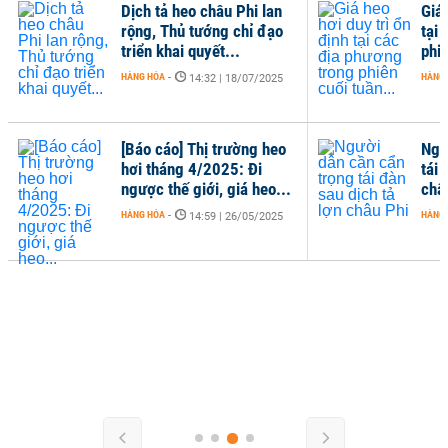
Dịch tả heo châu Phi lan
Giá 
rộng, Thủ tướng chỉ đạo
tại
triển khai quyết...
phiê
HÀNG HÓA
-
HÀNG
14:32 | 18/07/2025
[Báo cáo] Thị trường heo
Ngư
hơi tháng 4/2025: Đi
tái 
ngược thế giới, giá heo...
châ
HÀNG HÓA
-
HÀNG
14:59 | 26/05/2025