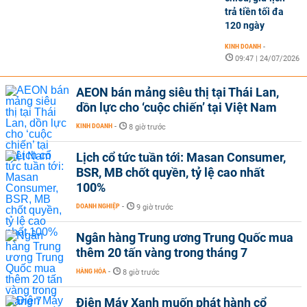
trả tiền tối đa
120 ngày
KINH DOANH
-
09:47 | 24/07/2026
AEON bán mảng siêu thị tại Thái Lan,
dồn lực cho ‘cuộc chiến’ tại Việt Nam
KINH DOANH
-
8 giờ trước
Lịch cổ tức tuần tới: Masan Consumer,
BSR, MB chốt quyền, tỷ lệ cao nhất
100%
DOANH NGHIỆP
-
9 giờ trước
Ngân hàng Trung ương Trung Quốc mua
thêm 20 tấn vàng trong tháng 7
HÀNG HÓA
-
8 giờ trước
Điện Máy Xanh muốn phát hành cổ