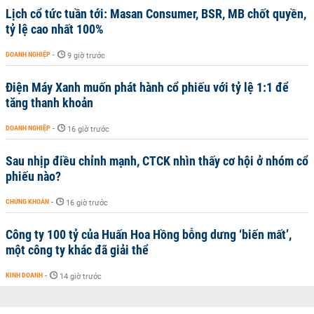
Lịch cổ tức tuần tới: Masan Consumer, BSR, MB chốt quyền,
tỷ lệ cao nhất 100%
DOANH NGHIỆP
-
9 giờ trước
Điện Máy Xanh muốn phát hành cổ phiếu với tỷ lệ 1:1 để
tăng thanh khoản
DOANH NGHIỆP
-
16 giờ trước
Sau nhịp điều chỉnh mạnh, CTCK nhìn thấy cơ hội ở nhóm cổ
phiếu nào?
CHỨNG KHOÁN
-
16 giờ trước
Công ty 100 tỷ của Huấn Hoa Hồng bỗng dưng ‘biến mất’,
một công ty khác đã giải thể
KINH DOANH
-
14 giờ trước