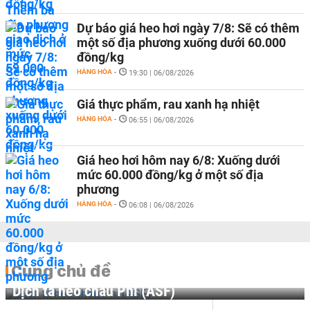
Dự báo giá heo hơi ngày 7/8: Sẽ có thêm
một số địa phương xuống dưới 60.000
đồng/kg
HÀNG HÓA
-
19:30 | 06/08/2026
Giá thực phẩm, rau xanh hạ nhiệt
HÀNG HÓA
-
06:55 | 06/08/2026
Giá heo hơi hôm nay 6/8: Xuống dưới
mức 60.000 đồng/kg ở một số địa
phương
HÀNG HÓA
-
06:08 | 06/08/2026
Cùng chủ đề
Dịch tả heo châu Phi (ASF)