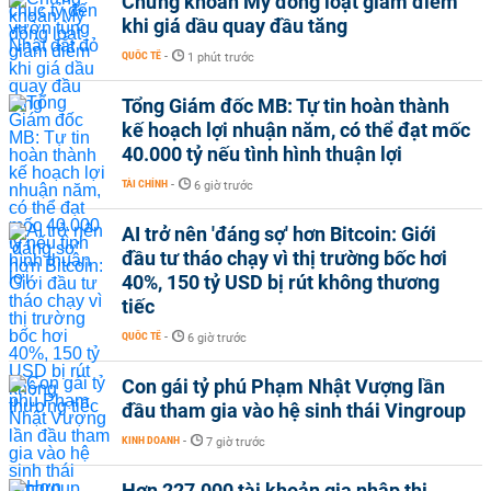
Chứng khoán Mỹ đồng loạt giảm điểm
khi giá dầu quay đầu tăng
QUỐC TẾ
-
1 phút trước
Tổng Giám đốc MB: Tự tin hoàn thành
kế hoạch lợi nhuận năm, có thể đạt mốc
40.000 tỷ nếu tình hình thuận lợi
TÀI CHÍNH
-
6 giờ trước
AI trở nên 'đáng sợ' hơn Bitcoin: Giới
đầu tư tháo chạy vì thị trường bốc hơi
40%, 150 tỷ USD bị rút không thương
tiếc
QUỐC TẾ
-
6 giờ trước
Con gái tỷ phú Phạm Nhật Vượng lần
đầu tham gia vào hệ sinh thái Vingroup
KINH DOANH
-
7 giờ trước
Hơn 227.000 tài khoản gia nhập thị