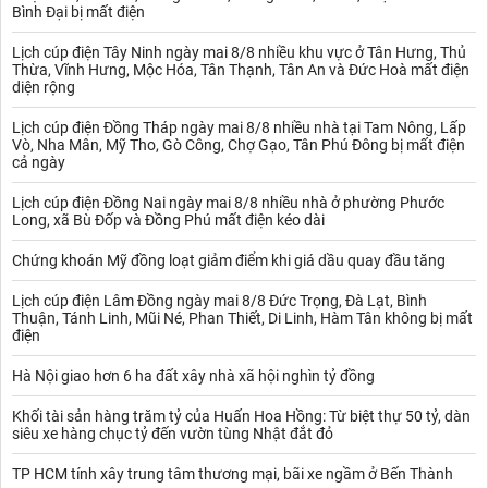
nhanh ở mọi lứa tuổi, loại heo và tỉ lệ tử vong lên tới 100% đối với
Bình Đại bị mất điện
những con heo nhiễm bệnh.
Theo Tổ chức Thú y Thế giới (OIE), dịch bệnh hiện chưa có
Lịch cúp điện Tây Ninh ngày mai 8/8 nhiều khu vực ở Tân Hưng, Thủ
vacxin phòng chống, nhưng không gây nguy hiểm cho con người.
Thừa, Vĩnh Hưng, Mộc Hóa, Tân Thạnh, Tân An và Đức Hoà mất điện
diện rộng
Dịch ASF một khi xuất hiện sẽ ảnh hưởng nghiêm trọng tới ngành
chăn nuôi tại khu vực đó.
Lịch cúp điện Đồng Tháp ngày mai 8/8 nhiều nhà tại Tam Nông, Lấp
Để ngăn chặn dịch ASF lây lan, Cục Thú y đề nghị người chăn
Vò, Nha Mân, Mỹ Tho, Gò Công, Chợ Gạo, Tân Phú Đông bị mất điện
nuôi, buôn bán, giết mổ heo thực hiện "5 KHÔNG" theo đúng quy
cả ngày
định của Luật thú y gồm không giấu dịch; không mua bán, vận
chuyển heo bệnh, heo chết; không giết mổ, tiêu thụ thịt heo bệnh,
Lịch cúp điện Đồng Nai ngày mai 8/8 nhiều nhà ở phường Phước
Long, xã Bù Đốp và Đồng Phú mất điện kéo dài
heo chết; không vứt heo chết ra môi trường; không sử dụng thức
ăn dư thừa chưa qua xử lý nhiệt để nuôi heo.
Chứng khoán Mỹ đồng loạt giảm điểm khi giá dầu quay đầu tăng
Tại Việt Nam, dịch tả heo châu Phi chính thức được phát hiện vào
ngày 19/2/2019 tại hai tỉnh Thái Bình và Hưng Yên.
Lịch cúp điện Lâm Đồng ngày mai 8/8 Đức Trọng, Đà Lạt, Bình
Tính đến ngày 5/3,
ASF
đã lây lan đến 8 tỉnh thành gồm Hưng
Thuận, Tánh Linh, Mũi Né, Phan Thiết, Di Linh, Hàm Tân không bị mất
Yên, Thái Bình, Hải Phòng, Thanh Hóa, Hà Nội, Hà Nam, Hải
điện
Dương, Hòa Bình.
Tạm tính đến ngày theo các con số được Bộ Nông nghiệp và Phát
Hà Nội giao hơn 6 ha đất xây nhà xã hội nghìn tỷ đồng
triển Nông thôn thông tin, đã có 3.928 con heo phải tiêu hủy trên
Khối tài sản hàng trăm tỷ của Huấn Hoa Hồng: Từ biệt thự 50 tỷ, dàn
cả nước.
siêu xe hàng chục tỷ đến vườn tùng Nhật đắt đỏ
TP HCM tính xây trung tâm thương mại, bãi xe ngầm ở Bến Thành