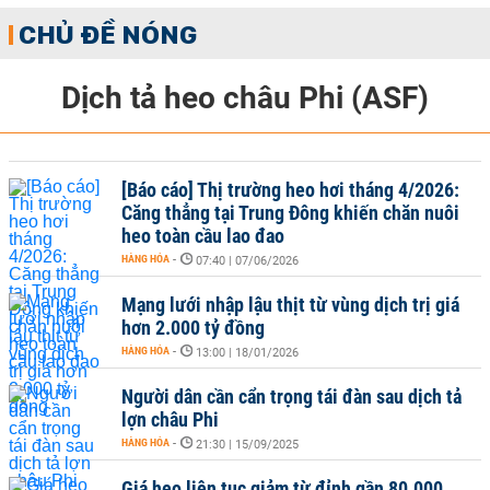
CHỦ ĐỀ NÓNG
Dịch tả heo châu Phi (ASF)
[Báo cáo] Thị trường heo hơi tháng 4/2026:
Căng thẳng tại Trung Đông khiến chăn nuôi
heo toàn cầu lao đao
HÀNG HÓA
-
07:40 | 07/06/2026
Mạng lưới nhập lậu thịt từ vùng dịch trị giá
hơn 2.000 tỷ đồng
HÀNG HÓA
-
13:00 | 18/01/2026
Người dân cần cẩn trọng tái đàn sau dịch tả
lợn châu Phi
HÀNG HÓA
-
21:30 | 15/09/2025
Giá heo liên tục giảm từ đỉnh gần 80.000