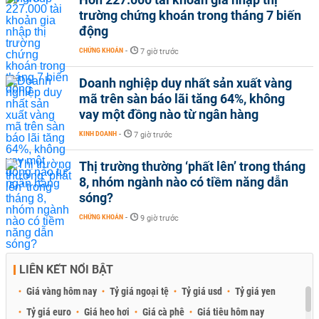
trường chứng khoán trong tháng 7 biến
động
CHỨNG KHOÁN
-
7 giờ trước
Doanh nghiệp duy nhất sản xuất vàng
mã trên sàn báo lãi tăng 64%, không
vay một đồng nào từ ngân hàng
KINH DOANH
-
7 giờ trước
Thị trường thường ‘phất lên’ trong tháng
8, nhóm ngành nào có tiềm năng dẫn
sóng?
CHỨNG KHOÁN
-
9 giờ trước
LIÊN KẾT NỔI BẬT
Giá vàng hôm nay
Tỷ giá ngoại tệ
Tỷ giá usd
Tỷ giá yen
Tỷ giá euro
Giá heo hơi
Giá cà phê
Giá tiêu hôm nay