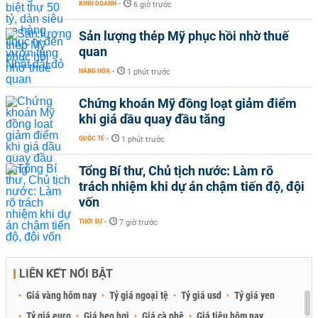
KINH DOANH
-
6 giờ trước
Sản lượng thép Mỹ phục hồi nhờ thuế
quan
HÀNG HÓA
-
1 phút trước
Chứng khoán Mỹ đồng loạt giảm điểm
khi giá dầu quay đầu tăng
QUỐC TẾ
-
1 phút trước
Tổng Bí thư, Chủ tịch nước: Làm rõ
trách nhiệm khi dự án chậm tiến độ, đội
vốn
THỜI SỰ
-
7 giờ trước
LIÊN KẾT NỔI BẬT
Giá vàng hôm nay
Tỷ giá ngoại tệ
Tỷ giá usd
Tỷ giá yen
Tỷ giá euro
Giá heo hơi
Giá cà phê
Giá tiêu hôm nay