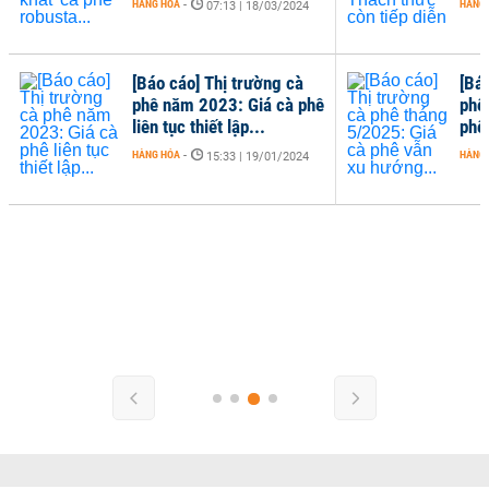
HÀNG HÓA
-
HÀNG
07:13 | 18/03/2024
[Báo cáo] Thị trường cà
[Bá
phê năm 2023: Giá cà phê
phê
liên tục thiết lập...
phê
HÀNG HÓA
-
HÀNG
15:33 | 19/01/2024