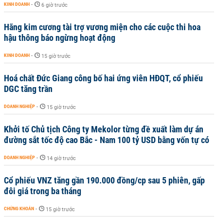
KINH DOANH
-
6 giờ trước
Hãng kim cương tài trợ vương miện cho các cuộc thi hoa
hậu thông báo ngừng hoạt động
KINH DOANH
-
15 giờ trước
Hoá chất Đức Giang công bố hai ứng viên HĐQT, cổ phiếu
DGC tăng trần
DOANH NGHIỆP
-
15 giờ trước
Khởi tố Chủ tịch Công ty Mekolor từng đề xuất làm dự án
đường sắt tốc độ cao Bắc - Nam 100 tỷ USD bằng vốn tự có
DOANH NGHIỆP
-
14 giờ trước
Cổ phiếu VNZ tăng gần 190.000 đồng/cp sau 5 phiên, gấp
đôi giá trong ba tháng
CHỨNG KHOÁN
-
15 giờ trước