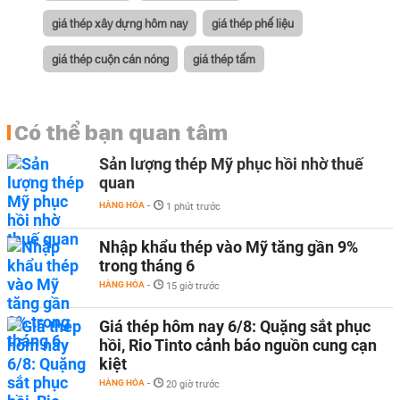
giá thép xây dựng hôm nay
giá thép phế liệu
giá thép cuộn cán nóng
giá thép tấm
Có thể bạn quan tâm
Sản lượng thép Mỹ phục hồi nhờ thuế
quan
HÀNG HÓA
-
1 phút trước
Nhập khẩu thép vào Mỹ tăng gần 9%
trong tháng 6
HÀNG HÓA
-
15 giờ trước
Giá thép hôm nay 6/8: Quặng sắt phục
hồi, Rio Tinto cảnh báo nguồn cung cạn
kiệt
HÀNG HÓA
-
20 giờ trước