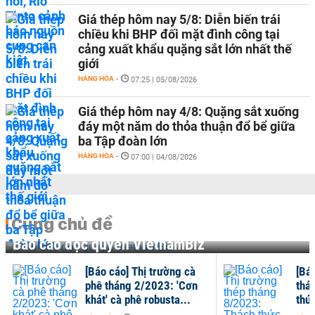
Giá thép hôm nay 5/8: Diễn biến trái
chiều khi BHP đối mặt đình công tại
cảng xuất khẩu quặng sắt lớn nhất thế
giới
HÀNG HÓA
-
07:25 | 05/08/2026
Giá thép hôm nay 4/8: Quặng sắt xuống
đáy một năm do thỏa thuận đổ bể giữa
ba Tập đoàn lớn
HÀNG HÓA
-
07:00 | 04/08/2026
Cùng chủ đề
Báo cáo độc quyền VietnamBiz
[Báo cáo] Thị trường cà
[Bá
phê tháng 2/2023: 'Cơn
thá
khát' cà phê robusta...
thức