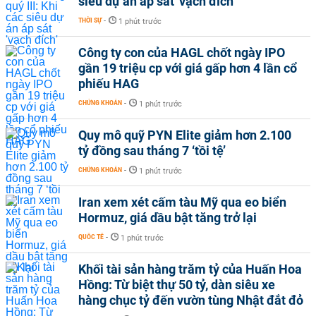
siêu dự án áp sát 'vạch đích'
THỜI SỰ
-
1 phút trước
Công ty con của HAGL chốt ngày IPO
gần 19 triệu cp với giá gấp hơn 4 lần cổ
phiếu HAG
CHỨNG KHOÁN
-
1 phút trước
Quy mô quỹ PYN Elite giảm hơn 2.100
tỷ đồng sau tháng 7 ‘tồi tệ’
CHỨNG KHOÁN
-
1 phút trước
Iran xem xét cấm tàu Mỹ qua eo biển
Hormuz, giá dầu bật tăng trở lại
QUỐC TẾ
-
1 phút trước
Khối tài sản hàng trăm tỷ của Huấn Hoa
Hồng: Từ biệt thự 50 tỷ, dàn siêu xe
hàng chục tỷ đến vườn tùng Nhật đắt đỏ