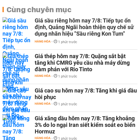
Cùng chuyên mục
Giá sầu riêng hôm nay 7/8: Tiếp tục ổn
định, Quảng Ngãi hoàn thiện quy chế sử
dụng nhãn hiệu "Sầu riêng Kon Tum"
HÀNG HÓA
-
1 phút trước
Giá thép hôm nay 7/8: Quặng sắt bật
tăng khi CMRG yêu cầu nhà máy dừng
đàm phán với Rio Tinto
HÀNG HÓA
-
1 phút trước
Giá cao su hôm nay 7/8: Tăng khi giá dầu
hồi phục
HÀNG HÓA
-
1 phút trước
Giá xăng dầu hôm nay 7/8: Tăng khoảng
3% do lo ngại Iran siết kiểm soát eo biển
Hormuz
HÀNG HÓA
-
1 phút trước