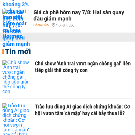
Giá cà phê hôm nay 7/8: Hai sàn quay
đầu giảm mạnh
HÀNG HÓA
-
1 phút trước
Tin mới
Chủ show 'Anh trai vượt ngàn chông gai' liên
tiếp giải thế công ty con
Trào lưu dùng AI giao dịch chứng khoán: Cơ
hội vươn tầm 'cá mập' hay cái bẫy thua lỗ?