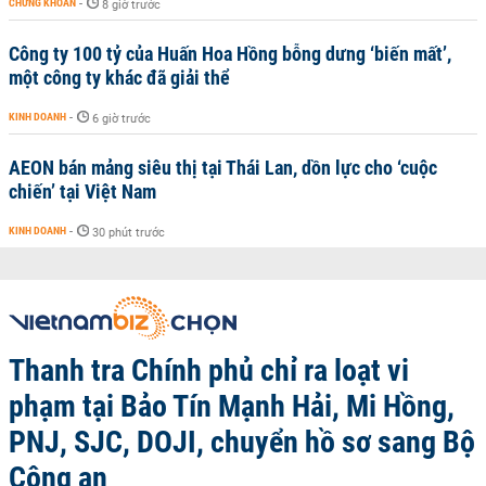
CHỨNG KHOÁN
-
8 giờ trước
Công ty 100 tỷ của Huấn Hoa Hồng bỗng dưng ‘biến mất’,
một công ty khác đã giải thể
KINH DOANH
-
6 giờ trước
AEON bán mảng siêu thị tại Thái Lan, dồn lực cho ‘cuộc
chiến’ tại Việt Nam
KINH DOANH
-
30 phút trước
Thanh tra Chính phủ chỉ ra loạt vi
phạm tại Bảo Tín Mạnh Hải, Mi Hồng,
PNJ, SJC, DOJI, chuyển hồ sơ sang Bộ
Công an