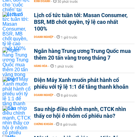
KINH DOANH
-
30 phút trước
Lịch cổ tức tuần tới: Masan Consumer,
BSR, MB chốt quyền, tỷ lệ cao nhất
100%
DOANH NGHIỆP
-
1 giờ trước
Ngân hàng Trung ương Trung Quốc mua
thêm 20 tấn vàng trong tháng 7
HÀNG HÓA
-
1 phút trước
Điện Máy Xanh muốn phát hành cổ
phiếu với tỷ lệ 1:1 để tăng thanh khoản
DOANH NGHIỆP
-
8 giờ trước
Sau nhịp điều chỉnh mạnh, CTCK nhìn
thấy cơ hội ở nhóm cổ phiếu nào?
CHỨNG KHOÁN
-
8 giờ trước