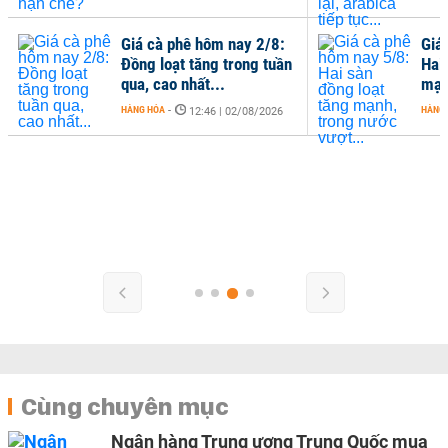
Giá cà phê hôm nay 2/8:
Giá
Đồng loạt tăng trong tuần
Hai
qua, cao nhất...
mạn
HÀNG HÓA
-
HÀNG
12:46 | 02/08/2026
Cùng chuyên mục
Ngân hàng Trung ương Trung Quốc mua