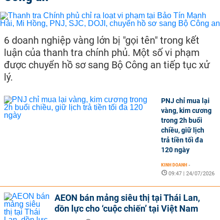
6 doanh nghiệp vàng lớn bị "gọi tên" trong kết
luận của thanh tra chính phủ. Một số vi phạm
được chuyển hồ sơ sang Bộ Công an tiếp tục xử
lý.
PNJ chỉ mua lại
vàng, kim cương
trong 2h buổi
chiều, giữ lịch
trả tiền tối đa
120 ngày
KINH DOANH
-
09:47 | 24/07/2026
AEON bán mảng siêu thị tại Thái Lan,
dồn lực cho ‘cuộc chiến’ tại Việt Nam