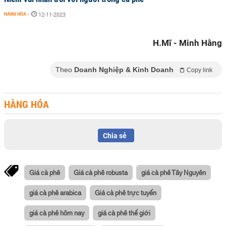
HÀNG HÓA
-
12-11-2023
H.Mĩ - Minh Hằng
Theo
Doanh Nghiệp & Kinh Doanh
Copy link
HÀNG HÓA
Chia sẻ
Giá cà phê
Giá cà phê robusta
giá cà phê Tây Nguyên
giá cà phê arabica
Giá cà phê trực tuyến
giá cà phê hôm nay
giá cà phê thế giới