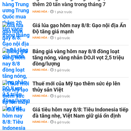
thêm 20 tấn vàng trong tháng 7
HÀNG HÓA
-
1 phút trước
Giá lúa gạo hôm nay 8/8: Gạo nội địa Ấn
Độ tăng giá mạnh
HÀNG HÓA
-
1 giờ trước
Bảng giá vàng hôm nay 8/8 đồng loạt
tăng nóng, vàng nhẫn DOJI vọt 2,5 triệu
đồng/lượng
HÀNG HÓA
-
3 giờ trước
Thuế mới của Mỹ tạo thêm sức ép lên
thủy sản Việt
HÀNG HÓA
-
5 giờ trước
Giá tiêu hôm nay 8/8: Tiêu Indonesia tiếp
đà tăng nhẹ, Việt Nam giữ giá ổn định
HÀNG HÓA
-
6 giờ trước