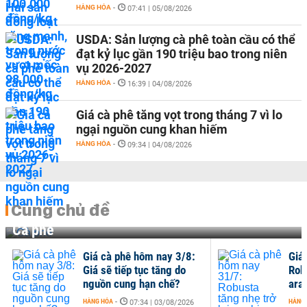
HÀNG HÓA
-
07:41 | 05/08/2026
USDA: Sản lượng cà phê toàn cầu có thể
đạt kỷ lục gần 190 triệu bao trong niên
vụ 2026-2027
HÀNG HÓA
-
16:39 | 04/08/2026
Giá cà phê tăng vọt trong tháng 7 vì lo
ngại nguồn cung khan hiếm
HÀNG HÓA
-
09:34 | 04/08/2026
Cùng chủ đề
Cà phê
Giá cà phê hôm nay 3/8:
Giá
Giá sẽ tiếp tục tăng do
Robu
nguồn cung hạn chế?
arab
HÀNG HÓA
-
HÀNG
07:34 | 03/08/2026