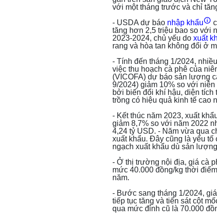
với một tháng trước và chỉ tă
- USDA dự báo
nhập khẩu
c
tăng hơn 2,5 triệu bao so với 
2023-2024, chủ yếu do
xuất k
rang và hòa tan không đổi ở mứ
- Tính đến tháng 1/2024, nhi
việc thu hoạch cà phê của niê
(VICOFA) dự báo sản lượng cà
9/2024) giảm 10% so với niên
bởi biến đổi khí hậu, diện tíc
trồng có hiệu quả kinh tế cao n
- Kết thúc năm 2023, xuất khẩu
giảm 8,7% so với năm 2022 nh
4,24 tỷ USD. - Năm vừa qua c
xuất khẩu. Đây cũng là yếu tố c
ngạch xuất khẩu dù sản lượng
- Ở thị trường nội địa, giá cà
mức 40.000 đồng/kg thời điểm
năm.
- Bước sang tháng 1/2024, giá
tiếp tục tăng và tiến sát cột 
qua mức đỉnh cũ là 70.000 đồ