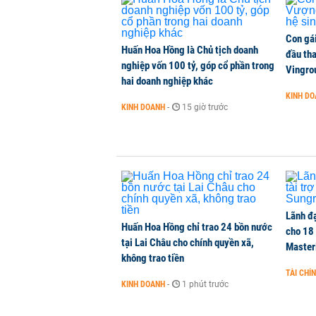
Khánh Hòa đề xuất làm khu đô thị
NHÀ ĐẤT
-
1 phút trước
Con gá
Huấn Hoa Hồng là Chủ tịch doanh
đầu tha
nghiệp vốn 100 tỷ, góp cổ phần trong
Thực hư vụ xe điện Geely bị từ ch
Vingro
hai doanh nghiệp khác
KINH DOANH
-
1 phút trước
KINH D
KINH DOANH
-
15 giờ trước
Chính sách nhà ở của nước Anh - 
QUỐC TẾ
-
1 phút trước
Lãnh đạ
Huấn Hoa Hồng chỉ trao 24 bồn nước
cho 18
tại Lai Châu cho chính quyền xã,
Master
không trao tiền
TÀI CHÍ
KINH DOANH
-
1 phút trước