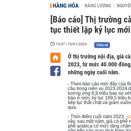
HÀNG HÓA
NĂNG LƯỢNG
NGUYÊN
[Báo cáo] Thị trường c
tục thiết lập kỷ lục mới
15:07 | 19/01/2024
Chia sẻ
Ở thị trường nội địa, giá 
2023, từ mức 40.000 đồng
những ngày cuối năm.
- Theo báo cáo mới đây của 
cầu trong niên vụ 2023-2024 dự
tương ứng 6,9 triệu bao so với
báo ở mức kỷ lục 169,5 triệu 
tiếp tục thắt chặt và giảm xuố
qua.
- Thời điểm cuối năm 2023,
gi
vậy, sau một năm, giá cà phê r
phê arabica có mức tăng chậm
gần trên sàn giao dịch New Y