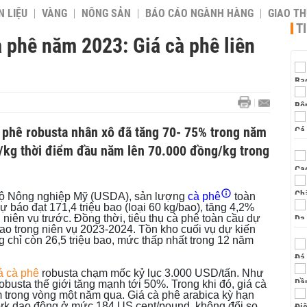
 LIỆU
VÀNG
NÔNG SẢN
BÁO CÁO NGÀNH HÀNG
GIAO T
T
à phê năm 2023: Giá cà phê liên
cà phê robusta nhân xô đã tăng 70- 75% trong năm
/kg thời điểm đầu năm lên 70.000 đồng/kg trong
Bộ Nông nghiệp Mỹ (USDA), sản lượng
cà phê
toàn
 báo đạt 171,4 triệu bao (loại 60 kg/bao), tăng 4,2%
 niên vụ trước. Đồng thời, tiêu thụ cà phê toàn cầu dự
bao trong niên vụ 2023-2024. Tồn kho cuối vụ dự kiến
ng chỉ còn 26,5 triệu bao, mức thấp nhất trong 12 năm
á cà phê
robusta chạm mốc kỷ lục 3.000 USD/tấn. Như
obusta thế giới tăng mạnh tới 50%. Trong khi đó, giá cà
 trong vòng một năm qua. Giá cà phê arabica kỳ hạn
ork dao động ở mức 184 US cent/pound, không đổi so