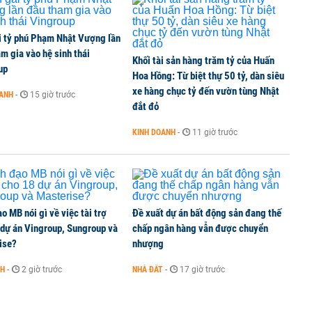
 hỗn hợp hơn 49.000 tỷ đồng
i tỷ phú Phạm Nhật Vượng lần
m gia vào hệ sinh thái
Khối tài sản hàng trăm tỷ của Huấn
ối tại trạm sạc Ford Giải Phóng
up
Hoa Hồng: Từ biệt thự 50 tỷ, dàn siêu
xe hàng chục tỷ đến vườn tùng Nhật
OANH
-
15 giờ trước
đắt đỏ
Góc tham chiếu cho Việt Nam
KINH DOANH
-
11 giờ trước
o MB nói gì về việc tài trợ
Đề xuất dự án bất động sản đang thế
 dự án Vingroup, Sungroup và
chấp ngân hàng vẫn được chuyển
ise?
nhượng
NH
-
2 giờ trước
NHÀ ĐẤT
-
17 giờ trước