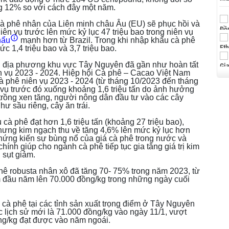
ng 12% so với cách đây một năm.
à phê nhân của Liên minh châu Âu (EU) sẽ phục hồi và
niên vụ trước lên mức kỷ lục 47 triệu bao trong niên vụ
hẩu
mạnh hơn từ Brazil. Trong khi nhập khẩu cà phê
c 1,4 triệu bao và 3,7 triệu bao.
ều địa phương khu vực Tây Nguyên đã gần như hoàn tất
n vụ 2023 - 2024. Hiệp hội Cà phê – Cacao Việt Nam
 phê niên vụ 2023 - 2024 (từ tháng 10/2023 đến tháng
 vụ trước đó xuống khoảng 1,6 triệu tấn do ảnh hưởng
h trồng xen tăng, người nông dân đầu tư vào các cây
hư sầu riêng, cây ăn trái.
 cà phê đạt hơn 1,6 triệu tấn (khoảng 27 triệu bao),
ưng kim ngạch thu về tăng 4,6% lên mức kỷ lục hơn
hứng kiến sự bùng nổ của giá cà phê trong nước và
hính giúp cho ngành cà phê tiếp tục gia tăng giá trị kim
 sụt giảm.
 phê robusta nhân xô đã tăng 70- 75% trong năm 2023, từ
 đầu năm lên 70.000 đồng/kg trong những ngày cuối
 cà phê tại các tỉnh sản xuất trọng điểm ở Tây Nguyên
mốc lịch sử mới là 71.000 đồng/kg vào ngày 11/1, vượt
ng/kg đạt được vào năm ngoái.