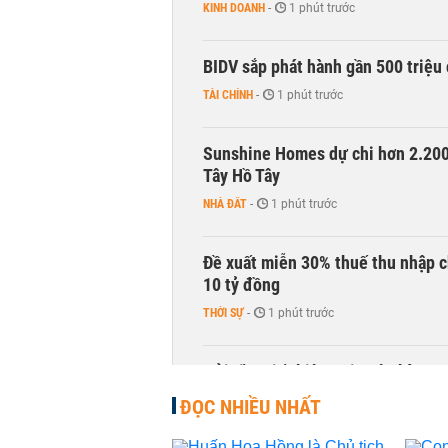
KINH DOANH
-
1 phút trước
BIDV sắp phát hành gần 500 triệu 
TÀI CHÍNH
-
1 phút trước
Sunshine Homes dự chi hơn 2.200 
Tây Hồ Tây
NHÀ ĐẤT
-
1 phút trước
Đề xuất miễn 30% thuế thu nhập c
10 tỷ đồng
THỜI SỰ
-
1 phút trước
Gửi tiền tiết kiệm tại ngân hàng 
TÀI CHÍNH
-
1 phút trước
ĐỌC NHIỀU NHẤT