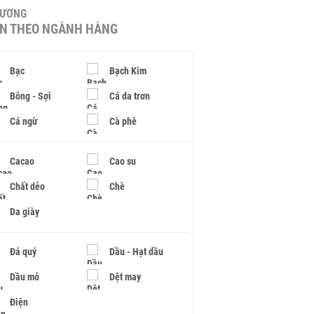
HƯƠNG
IN THEO NGÀNH HÀNG
Bạc
Bạch Kim
Bông - Sợi
Cá da trơn
Cá ngừ
Cà phê
Cacao
Cao su
Chất dẻo
Chè
Da giày
Đá quý
Dầu - Hạt dầu
Dầu mỏ
Dệt may
Điện