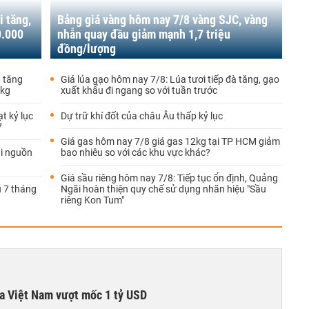
i tăng,
Bảng giá vàng hôm nay 7/8 vàng SJC, vàng
0.000
nhẫn quay đầu giảm mạnh 1,7 triệu
đồng/lượng
t tăng
Giá lúa gạo hôm nay 7/8: Lúa tươi tiếp đà tăng, gạo
/kg
xuất khẩu đi ngang so với tuần trước
t kỷ lục
Dự trữ khí đốt của châu Âu thấp kỷ lục
7
Giá gas hôm nay 7/8 giá gas 12kg tại TP HCM giảm
ại nguồn
bao nhiêu so với các khu vực khác?
Giá sầu riêng hôm nay 7/8: Tiếp tục ổn định, Quảng
 7 tháng
Ngãi hoàn thiện quy chế sử dụng nhãn hiệu "Sầu
riêng Kon Tum"
ta Việt Nam vượt mốc 1 tỷ USD