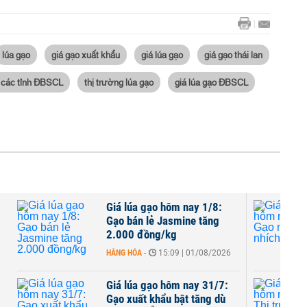
lúa gạo
giá gạo xuất khẩu
giá lúa gạo
giá gạo thái lan
ại các tỉnh ĐBSCL
thị trường lúa gạo
giá lúa gạo ĐBSCL
Giá lúa gạo hôm nay 1/8:
Gạo bán lẻ Jasmine tăng
2.000 đồng/kg
HÀNG HÓA
-
15:09 | 01/08/2026
Giá lúa gạo hôm nay 31/7:
Gạo xuất khẩu bật tăng dù