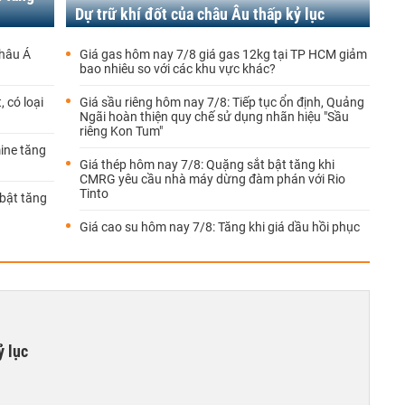
Dự trữ khí đốt của châu Âu thấp kỷ lục
châu Á
Giá gas hôm nay 7/8 giá gas 12kg tại TP HCM giảm
bao nhiêu so với các khu vực khác?
 có loại
Giá sầu riêng hôm nay 7/8: Tiếp tục ổn định, Quảng
Ngãi hoàn thiện quy chế sử dụng nhãn hiệu "Sầu
riêng Kon Tum"
ine tăng
Giá thép hôm nay 7/8: Quặng sắt bật tăng khi
CMRG yêu cầu nhà máy dừng đàm phán với Rio
Tinto
bật tăng
Giá cao su hôm nay 7/8: Tăng khi giá dầu hồi phục
ỷ lục