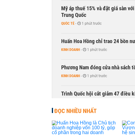
Mỹ áp thuế 15% và đặt giá sàn vớ
Trung Quốc
QUỐC TẾ
-
1 phút trước
Huấn Hoa Hồng chỉ trao 24 bồn nướ
KINH DOANH
-
1 phút trước
Phương Nam đóng cửa nhà sách t
KINH DOANH
-
1 phút trước
Trình Quốc hội cắt giảm 47 điều 
THỜI SỰ
-
1 phút trước
ĐỌC NHIỀU NHẤT
Cổ phiếu doanh nghiệp Nhà nước 
CHỨNG KHOÁN
-
1 phút trước