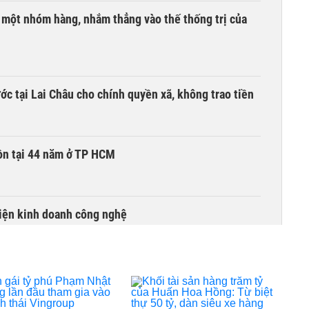
i một nhóm hàng, nhắm thẳng vào thế thống trị của
c tại Lai Châu cho chính quyền xã, không trao tiền
ồn tại 44 năm ở TP HCM
kiện kinh doanh công nghệ
đồng loạt hút tiền, VNM, BCM, GAS và GVR tăng trần