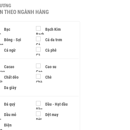
HƯƠNG
IN THEO NGÀNH HÀNG
Bạc
Bạch Kim
Bông - Sợi
Cá da trơn
Cá ngừ
Cà phê
Cacao
Cao su
Chất dẻo
Chè
Da giày
Đá quý
Dầu - Hạt dầu
Dầu mỏ
Dệt may
Điện