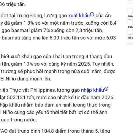
6 triệu tấn.
ột tại Trung Đông, l
ượng gạo
xuất khẩu
của Ấn
y đã giảm 1,3% so với một năm trước, xuống còn 8,4
 gạo basmati giảm 7% xuống còn 2,3 triệu tấn,
-basmati tăng nhẹ lên 6,09 triệu tấn so với mức 6,03
biết xuất khẩu gạo của Thái Lan trong 4 tháng đầu
 tấn, giảm 10% so với cùng kỳ năm 2025. Tuy nhiên,
ị trường sẽ phục hồi mạnh trong nửa cuối năm, được
 El Niño đang mạnh lên.
iệp Thực vật Philippines, lượng gạo
nhập khẩu
đạt 503.131 tấn, mức cao nhất kể từ đầu năm 2026.
nhập khẩu nhằm bảo đảm an ninh lương thực trong
l Niño cùng các yếu tố thời tiết bất lợi có thể ảnh
gạo trong nước.
AO đạt trung bình 104,8 điểm trong tháng 5, tăng