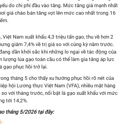
yếu do chi phí đầu vào tăng.
Mức tăng giá mạnh nhất
nơi giá chào bán tăng vọt lên mức cao nhất trong 16
iếm.
Việt Nam xuất khẩu 4,3 triệu tấn gạo, thu về hơn 2
hưng giảm 7,4% về trị giá so với cùng kỳ năm trước.
g đang dần khởi sắc khi những lo ngại về tác động của
ản lượng lúa gạo toàn cầu có thể làm gia tăng áp lực
 gạo phục hồi trở lại.
 trong tháng 5 cho thấy xu hướng phục hồi rõ nét của
 Hiệp hội Lương thực Việt Nam (VFA), nhiều mặt hàng
o với tháng trước, nổi bật là gạo xuất khẩu với mức
ng tới 14,2%.
gạo tháng 5/2026 tại đây:
5-