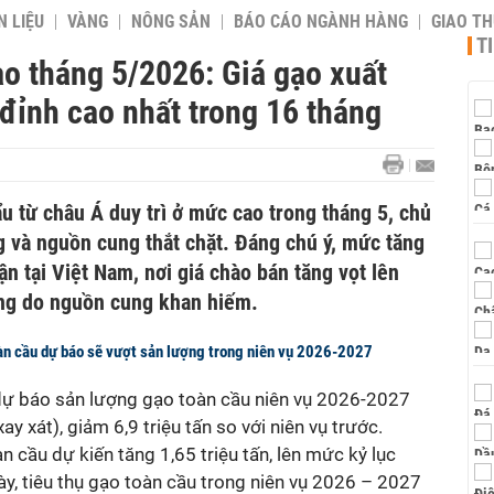
 LIỆU
VÀNG
NÔNG SẢN
BÁO CÁO NGÀNH HÀNG
GIAO T
T
ạo tháng 5/2026: Giá gạo xuất
đỉnh cao nhất trong 16 tháng
u từ châu Á duy trì ở mức cao trong tháng 5, chủ
g và nguồn cung thắt chặt. Đáng chú ý, mức tăng
n tại Việt Nam, nơi giá chào bán tăng vọt lên
áng do nguồn cung khan hiếm.
àn cầu dự báo sẽ vượt sản lượng trong niên vụ 2026-2027
dự báo s
ản lượng gạo toàn cầu niên vụ 2026
-20
27
xay xát),
giảm 6,9 triệu tấn so với niên vụ trước.
àn cầu dự kiến tăng 1,65 triệu tấn, lên mức kỷ lục
này, tiêu thụ gạo toàn cầu trong niên vụ 2026 – 2027