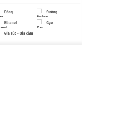
Đồng
Đường
Ethanol
Gạo
Gia súc - Gia cầm
Giấy
Gỗ
Hạt điều
Hồ tiêu - Hạt tiêu
Khí đốt
Kim loại khác
Mắc ca
Muối
Ngũ cốc
Nhựa - Hạt nhựa
Palladium
Phân bón