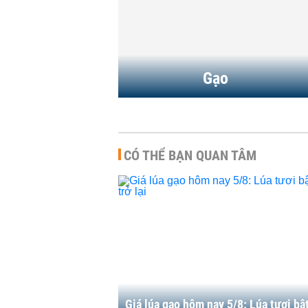
giảm 500 đồng/kg
2:57 | 05/08/2026
HÀNG HÓA
-
13:45 | 03/08/2026
Gạo
CÓ THỂ BẠN QUAN TÂM
Giá lúa gạo hôm nay 5/8: Lúa tươi bậ