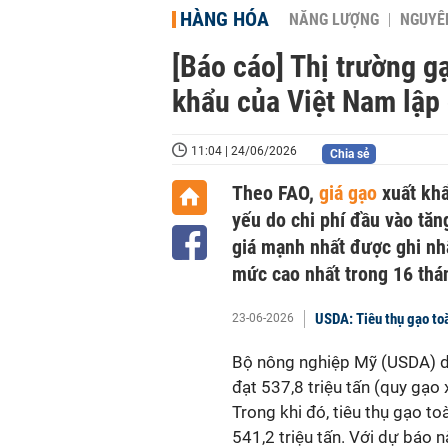
HÀNG HÓA
NĂNG LƯỢNG
NGUYÊN
[Báo cáo] Thị trường g
khẩu của Việt Nam lập 
11:04 | 24/06/2026
Chia sẻ
Theo FAO,
giá gạo
xuất khẩ
yếu do chi phí đầu vào tăn
giá mạnh nhất được ghi nhậ
mức cao nhất trong 16 th
USDA: Tiêu thụ gạo to
23-06-2026
Bộ nông nghiệp Mỹ (USDA) 
đạt 537,8 triệu tấn (quy gạo 
Trong khi đó, tiêu thụ gạo to
541,2 triệu tấn. Với dự báo 