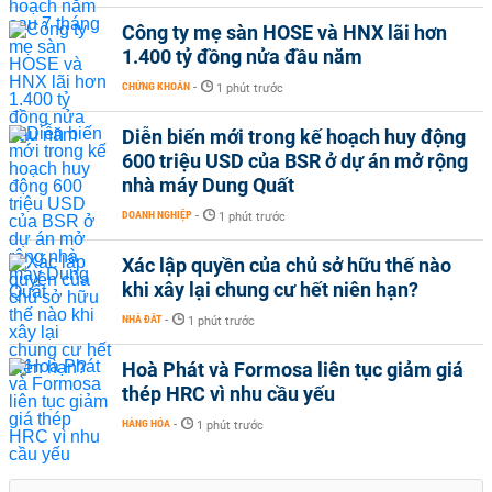
Công ty mẹ sàn HOSE và HNX lãi hơn
1.400 tỷ đồng nửa đầu năm
CHỨNG KHOÁN
-
1 phút trước
Diễn biến mới trong kế hoạch huy động
600 triệu USD của BSR ở dự án mở rộng
nhà máy Dung Quất
DOANH NGHIỆP
-
1 phút trước
Xác lập quyền của chủ sở hữu thế nào
khi xây lại chung cư hết niên hạn?
NHÀ ĐẤT
-
1 phút trước
Hoà Phát và Formosa liên tục giảm giá
thép HRC vì nhu cầu yếu
HÀNG HÓA
-
1 phút trước