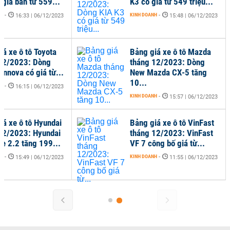
 giá bán từ 559...
K3 có giá từ 549 triệu...
NH
-
KINH DOANH
-
16:33 | 06/12/2023
15:48 | 06/12/2023
iá xe ô tô Toyota
Bảng giá xe ô tô Mazda
12/2023: Dòng
tháng 12/2023: Dòng
Innova có giá từ...
New Mazda CX-5 tăng
10...
NH
-
16:15 | 06/12/2023
KINH DOANH
-
15:57 | 06/12/2023
iá xe ô tô Hyundai
Bảng giá xe ô tô VinFast
12/2023: Hyundai
tháng 12/2023: VinFast
Fe 2.2 tăng 199...
VF 7 công bố giá từ...
NH
-
KINH DOANH
-
15:49 | 06/12/2023
11:55 | 06/12/2023