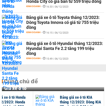
Honda City có giá bán từ 559 triệu đồng
KINH DOANH
-
16:33 | 06/12/2023
Bảng giá xe ô tô Toyota tháng 12/2023:
Dòng Toyota Innova có giá từ 755 triệu
đồng
KINH DOANH
-
16:15 | 06/12/2023
Bảng giá xe ô tô Hyundai tháng 12/2023:
Hyundai Santa Fe 2.2 tăng 199 triệu
đồng
KINH DOANH
-
15:49 | 06/12/2023
Cùng chủ đề
Giá xe ô tô
iá xe ô tô Honda
Bảng giá xe ô tô KIA
12/2023: Honda
tháng 12/2023: Dòng KIA