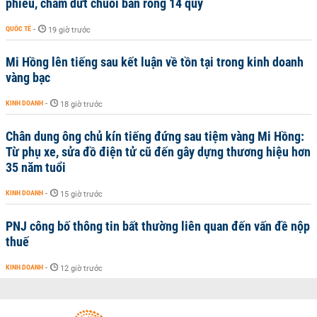
phiếu, chấm dứt chuỗi bán ròng 14 quý
QUỐC TẾ
-
19 giờ trước
Mi Hồng lên tiếng sau kết luận về tồn tại trong kinh doanh
vàng bạc
KINH DOANH
-
18 giờ trước
Chân dung ông chủ kín tiếng đứng sau tiệm vàng Mi Hồng:
Từ phụ xe, sửa đồ điện tử cũ đến gây dựng thương hiệu hơn
35 năm tuổi
KINH DOANH
-
15 giờ trước
PNJ công bố thông tin bất thường liên quan đến vấn đề nộp
thuế
KINH DOANH
-
12 giờ trước