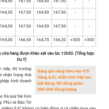
164,50
167,50
164,50
167,50
-
-
164,50
167,50
164,50
167,50
-
-
164,50
167,50
164,50
167,50
-
-
165,00
166,50
164,70
166,20
+300
+300
g cửa hàng được khảo sát vào lúc 12h30. (Tổng hợp:
Du Y)
 tiếp, thị trường
Bảng giá vàng hôm nay 9/5:
i nhận trạng thái
Vàng SJC, nhẫn trơn tiếp tục
nghiệp kinh doanh
bất động, Mi Hồng giảm
500.000 đồng/lượng
ạc Đá quý Sài Gòn
ý, PNJ và Bảo Tín
g miếng SJC không có biến động ở cả chiều mua vào