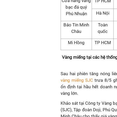
Cửa hàng vàng
TP HCM
bạc đá quý
Hà Nội
Phú Nhuận
Bảo Tín Minh
Toàn
Châu
quốc
Mi Hồng
TP HCM
Vàng miếng tại các hệ thốn
Sau hai phiên tăng nóng liên
vàng miếng SJC
trưa 8/5 gh
ổn định tại hầu hết doanh 
vàng lớn.
Khảo sát tại Công ty Vàng b
(SJC), Tập đoàn Doji, Phú Qu
Minh Châu cho thấy giá vàn