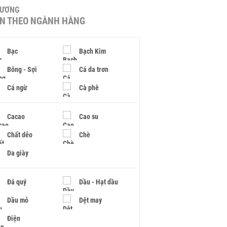
HƯƠNG
IN THEO NGÀNH HÀNG
Bạc
Bạch Kim
Bông - Sợi
Cá da trơn
Cá ngừ
Cà phê
Cacao
Cao su
Chất dẻo
Chè
Da giày
Đá quý
Dầu - Hạt dầu
Dầu mỏ
Dệt may
Điện