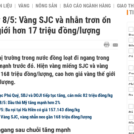
 LIỆU
VÀNG
NÔNG SẢN
BÁO CÁO NGÀNH HÀNG
GIAO T
T
 8/5: Vàng SJC và nhẫn trơn ổn
giới hơn 17 triệu đồng/lượng
hị trường trong nước đồng loạt đi ngang trong
 mạnh trước đó. Hiện vàng miếng SJC và vàng
168 triệu đồng/lượng, cao hơn giá vàng thế giới
/lượng.
ạc Phú Quý, SBJ và DOJI tiếp tục tăng, cán mốc 82 triệu đồng/kg
8/5: Dầu thô Mỹ tăng mạnh hơn 2%
/5: Ba rọi tại Hà Hiền có giá 157.143 đồng/kg
 Vàng SJC, vàng nhẫn neo gần 168 triệu đồng/lượng
gang sau chuỗi tăng mạnh