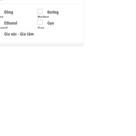
Đồng
Đường
Ethanol
Gạo
Gia súc - Gia cầm
Giấy
Gỗ
Hạt điều
Hồ tiêu - Hạt tiêu
Khí đốt
Kim loại khác
Mắc ca
Muối
Ngũ cốc
Nhựa - Hạt nhựa
Palladium
Phân bón