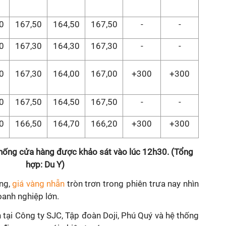
0
167,50
164,50
167,50
-
-
0
167,30
164,30
167,30
-
-
0
167,30
164,00
167,00
+300
+300
0
167,50
164,50
167,50
-
-
0
166,50
164,70
166,20
+300
+300
thống cửa hàng được khảo sát vào lúc 12h30. (Tổng
hợp: Du Y)
ng,
giá vàng nhẫn
tròn trơn trong phiên trưa nay nhìn
oanh nghiệp lớn.
 tại Công ty SJC, Tập đoàn Doji, Phú Quý và hệ thống