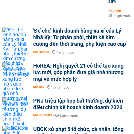
30%
TÀI CHÍNH
-
13 giờ trước
'Đế chế’ kinh doanh hàng xa xỉ của Lý
Nhã Kỳ: Từ phân phối, thiết kế kim
cương đến thời trang, phụ kiện cao cấp
KINH DOANH
-
1 phút trước
HoREA: Nghị quyết 21 có thể tạo xung
lực mới, góp phần đưa giá nhà thương
mại về mức hợp lý
NHÀ ĐẤT
-
1 phút trước
PNJ triệu tập họp bất thường, dự kiến
điều chỉnh kế hoạch kinh doanh 2026
DOANH NGHIỆP
-
1 phút trước
UBCK xử phạt 5 tổ chức, cá nhân, tổng