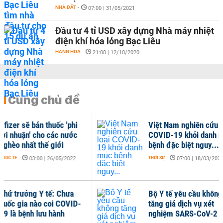
NHÀ ĐẤT
-
07:00 | 31/05/2021
Đầu tư 4 tỉ USD xây dựng Nhà máy nhiệt
điện khí hóa lỏng Bạc Liêu
HÀNG HÓA
-
21:00 | 12/10/2020
Cùng chủ đề
Việt Nam nghiên cứu loại
Bộ 
COVID-19 khỏi danh mục
F0,
bệnh đặc biệt nguy...
THỜI 
THỜI SỰ
-
07:00 | 18/03/2022
Bộ Y tế yêu cầu không
Bộ 
tăng giá dịch vụ xét
dẫn
nghiệm SARS-CoV-2
Mol