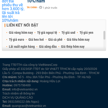
10%/năm
TÀI CHÍNH
-
1 phút trước
LIÊN KẾT NỔI BẬT
Giá vàng hôm nay
Tỷ giá ngoại tệ
Tỷ giá usd
Tỷ giá yen
Tỷ giá euro
Giá heo hơi
Giá cà phê
Giá tiêu hôm nay
Lãi suất ngân hàng
Giá xăng dầu
Giá thép hôm nay
Giá sầu riêng
Giá thịt heo
Giá gạo
Giá cao su
Best Retail Brokers
Diễn đàn đầu tư Việt Nam 2026
Trang TTĐTTH của công ty VietNewsCorp
Giấy phép số 3323/GP-TTĐT do Sở VH&TT TP.HCM cấp ngày 20/3/2026
Lầu 5 - Compa Building - 293 Điện Biên Phủ - Phường Gia Định - TP.HCM
Chi nhánh:
Số 5 - Khu 38A Trần Phú - Phường Ba Đình - TP. Hà Nội
Chịu trách nhiệm nội dung:
Hoàng Hữu Lợi
Hotline:
0975798489
Email:
info@vietnambiz.vn
Trách nhiệm về thông tin
DỊCH VỤ QUẢNG CÁO
Tel:
0931589222 (Ms Ngọc)
Email:
quangcao@vietnambiz.vn