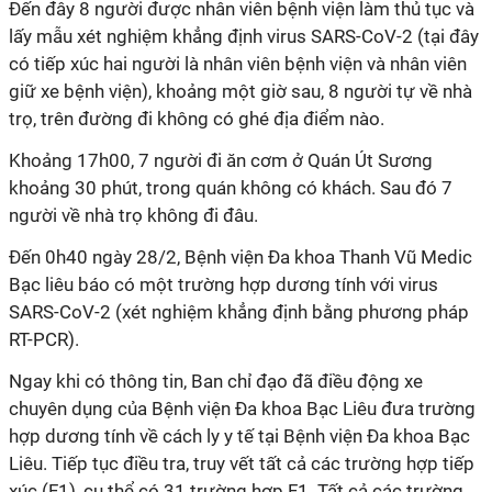
Đến đây 8 người được nhân viên bệnh viện làm thủ tục và
lấy mẫu xét nghiệm khẳng định virus SARS-CoV-2 (tại đây
có tiếp xúc hai người là nhân viên bệnh viện và nhân viên
giữ xe bệnh viện), khoảng một giờ sau, 8 người tự về nhà
trọ, trên đường đi không có ghé địa điểm nào.
Khoảng 17h00, 7 người đi ăn cơm ở Quán Út Sương
khoảng 30 phút, trong quán không có khách. Sau đó 7
người về nhà trọ không đi đâu.
Đến 0h40 ngày 28/2, Bệnh viện Đa khoa Thanh Vũ Medic
Bạc liêu báo có một trường hợp dương tính với virus
SARS-CoV-2 (xét nghiệm khẳng định bằng phương pháp
RT-PCR).
Ngay khi có thông tin, Ban chỉ đạo đã điều động xe
chuyên dụng của Bệnh viện Đa khoa Bạc Liêu đưa trường
hợp dương tính về cách ly y tế tại Bệnh viện Đa khoa Bạc
Liêu. Tiếp tục điều tra, truy vết tất cả các trường hợp tiếp
xúc (F1), cụ thể có 31 trường hợp F1. Tất cả các trường