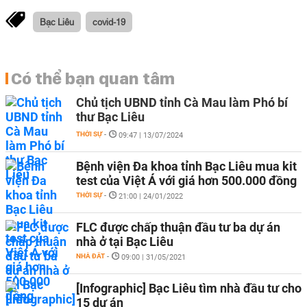
Bạc Liêu
covid-19
Có thể bạn quan tâm
Chủ tịch UBND tỉnh Cà Mau làm Phó bí
thư Bạc Liêu
THỜI SỰ
-
09:47 | 13/07/2024
Bệnh viện Đa khoa tỉnh Bạc Liêu mua kit
test của Việt Á với giá hơn 500.000 đồng
THỜI SỰ
-
21:00 | 24/01/2022
FLC được chấp thuận đầu tư ba dự án
nhà ở tại Bạc Liêu
NHÀ ĐẤT
-
09:00 | 31/05/2021
[Infographic] Bạc Liêu tìm nhà đầu tư cho
15 dự án