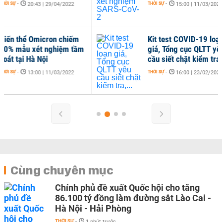
Rem
THỜI SỰ
-
15:00 | 11/03/2022
THỜI 
Kit test COVID-19 loạn
giá, Tổng cục QLTT yêu
cầu siết chặt kiểm tra,...
THỜI SỰ
-
16:00 | 23/02/2022
Cùng chuyên mục
Chính phủ đề xuất Quốc hội cho tăng
86.100 tỷ đồng làm đường sắt Lào Cai -
Hà Nội - Hải Phòng
THỜI SỰ
-
1 phút trước