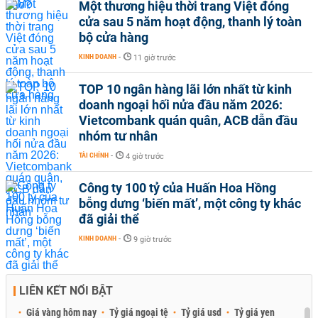
Một thương hiệu thời trang Việt đóng
cửa sau 5 năm hoạt động, thanh lý toàn
bộ cửa hàng
KINH DOANH
-
11 giờ trước
TOP 10 ngân hàng lãi lớn nhất từ kinh
doanh ngoại hối nửa đầu năm 2026:
Vietcombank quán quân, ACB dẫn đầu
nhóm tư nhân
TÀI CHÍNH
-
4 giờ trước
Công ty 100 tỷ của Huấn Hoa Hồng
bỗng dưng ‘biến mất’, một công ty khác
đã giải thể
KINH DOANH
-
9 giờ trước
LIÊN KẾT NỔI BẬT
Giá vàng hôm nay
Tỷ giá ngoại tệ
Tỷ giá usd
Tỷ giá yen