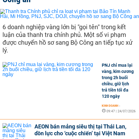
6 doanh nghiệp vàng lớn bị "gọi tên" trong kết
luận của thanh tra chính phủ. Một số vi phạm
được chuyển hồ sơ sang Bộ Công an tiếp tục xử
lý.
PNJ chỉ mua lại
vàng, kim cương
trong 2h buổi
chiều, giữ lịch
trả tiền tối đa
120 ngày
KINH DOANH
-
09:47 | 24/07/2026
AEON bán mảng siêu thị tại Thái Lan,
dồn lực cho ‘cuộc chiến’ tại Việt Nam