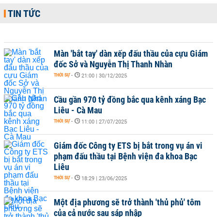
TIN TỨC
Màn 'bắt tay' dàn xếp đấu thầu của cựu Giám
đốc Sở và Nguyễn Thị Thanh Nhàn
THỜI SỰ
-
21:00 | 30/12/2025
Cầu gần 970 tỷ đồng bắc qua kênh xáng Bạc
Liêu - Cà Mau
THỜI SỰ
-
11:00 | 27/07/2025
Giám đốc Công ty ETS bị bắt trong vụ án vi
phạm đấu thầu tại Bệnh viện đa khoa Bạc
Liêu
THỜI SỰ
-
18:29 | 23/06/2025
Một địa phương sẽ trở thành 'thủ phủ' tôm
của cả nước sau sáp nhập