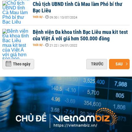
Chủ tịch UBND tỉnh Cà Mau làm Phó bí thư
Bạc Liêu
THỜI SỰ
-
09:30 | 13/07/2024
Bệnh viện Đa khoa tỉnh Bạc Liêu mua kit test
của Việt Á với giá hơn 500.000 đồng
THỜI SỰ
-
21:22 | 24/01/2022
Theo ngày
TRƯỚC
SAU