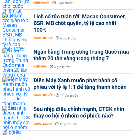
KINH DOANH
-
3 giờ trước
Lịch cổ tức tuần tới: Masan Consumer,
BSR, MB chốt quyền, tỷ lệ cao nhất
100%
DOANH NGHIỆP
-
4 giờ trước
Ngân hàng Trung ương Trung Quốc mua
thêm 20 tấn vàng trong tháng 7
HÀNG HÓA
-
3 giờ trước
Điện Máy Xanh muốn phát hành cổ
phiếu với tỷ lệ 1:1 để tăng thanh khoản
DOANH NGHIỆP
-
11 giờ trước
Sau nhịp điều chỉnh mạnh, CTCK nhìn
thấy cơ hội ở nhóm cổ phiếu nào?
CHỨNG KHOÁN
-
11 giờ trước