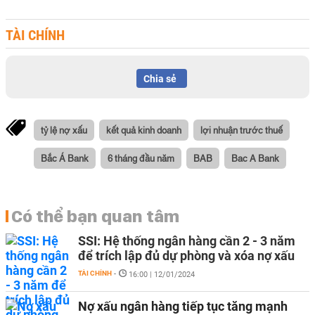
TÀI CHÍNH
Chia sẻ
tỷ lệ nợ xấu
kết quả kinh doanh
lợi nhuận trước thuế
Bắc Á Bank
6 tháng đầu năm
BAB
Bac A Bank
Có thể bạn quan tâm
SSI: Hệ thống ngân hàng cần 2 - 3 năm
để trích lập đủ dự phòng và xóa nợ xấu
TÀI CHÍNH
-
16:00 | 12/01/2024
Nợ xấu ngân hàng tiếp tục tăng mạnh