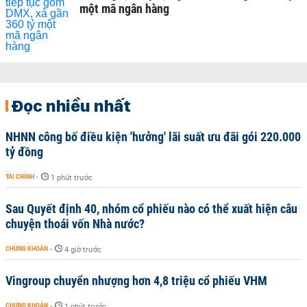
một mã ngân hàng
Đọc nhiều nhất
NHNN công bố điều kiện 'hưởng' lãi suất ưu đãi gói 220.000
tỷ đồng
TÀI CHÍNH
-
1 phút trước
Sau Quyết định 40, nhóm cổ phiếu nào có thể xuất hiện câu
chuyện thoái vốn Nhà nước?
CHỨNG KHOÁN
-
4 giờ trước
Vingroup chuyển nhượng hơn 4,8 triệu cổ phiếu VHM
CHỨNG KHOÁN
-
1 phút trước