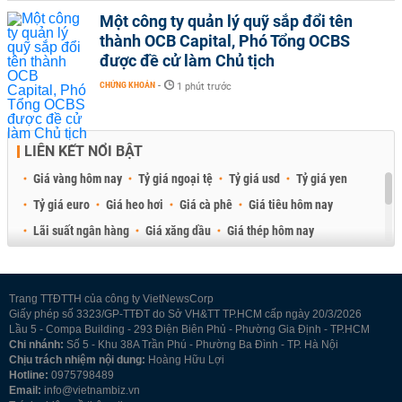
Một công ty quản lý quỹ sắp đổi tên
thành OCB Capital, Phó Tổng OCBS
được đề cử làm Chủ tịch
CHỨNG KHOÁN
-
1 phút trước
LIÊN KẾT NỔI BẬT
Giá vàng hôm nay
Tỷ giá ngoại tệ
Tỷ giá usd
Tỷ giá yen
Tỷ giá euro
Giá heo hơi
Giá cà phê
Giá tiêu hôm nay
Lãi suất ngân hàng
Giá xăng dầu
Giá thép hôm nay
Giá sầu riêng
Giá thịt heo
Giá gạo
Giá cao su
Best Retail Brokers
Diễn đàn đầu tư Việt Nam 2026
Trang TTĐTTH của công ty VietNewsCorp
Giấy phép số 3323/GP-TTĐT do Sở VH&TT TP.HCM cấp ngày 20/3/2026
Lầu 5 - Compa Building - 293 Điện Biên Phủ - Phường Gia Định - TP.HCM
Chi nhánh:
Số 5 - Khu 38A Trần Phú - Phường Ba Đình - TP. Hà Nội
Chịu trách nhiệm nội dung:
Hoàng Hữu Lợi
Hotline:
0975798489
Email:
info@vietnambiz.vn