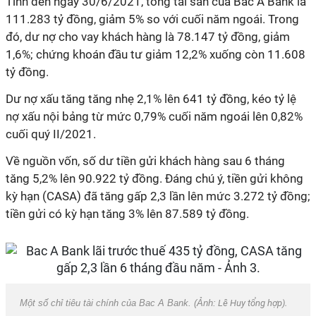
Tính đến ngày 30/6/2021, tổng tài sản của Bac A Bank là
111.283 tỷ đồng, giảm 5% so với cuối năm ngoái. Trong
đó, dư nợ cho vay khách hàng là 78.147 tỷ đồng, giảm
1,6%; chứng khoán đầu tư giảm 12,2% xuống còn 11.608
tỷ đồng.
Dư nợ xấu tăng tăng nhẹ 2,1% lên 641 tỷ đồng, kéo tỷ lệ
nợ xấu nội bảng từ mức 0,79% cuối năm ngoái lên 0,82%
cuối quý II/2021.
Về nguồn vốn, số dư tiền gửi khách hàng sau 6 tháng
tăng 5,2% lên 90.922 tỷ đồng. Đáng chú ý, tiền gửi không
kỳ hạn (CASA) đã tăng gấp 2,3 lần lên mức 3.272 tỷ đồng;
tiền gửi có kỳ hạn tăng 3% lên 87.589 tỷ đồng.
Một số chỉ tiêu tài chính của Bac A Bank. (Ảnh:
Lê Huy tổng hợp).