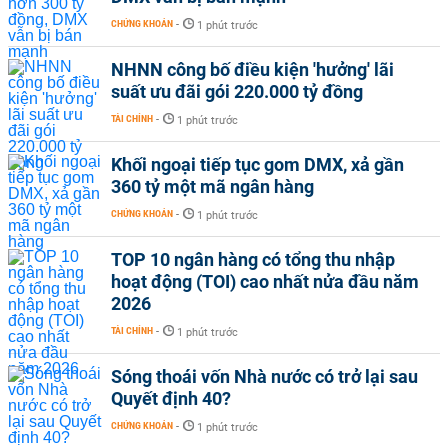
CHỨNG KHOÁN
-
1 phút trước
NHNN công bố điều kiện 'hưởng' lãi
suất ưu đãi gói 220.000 tỷ đồng
TÀI CHÍNH
-
1 phút trước
Khối ngoại tiếp tục gom DMX, xả gần
360 tỷ một mã ngân hàng
CHỨNG KHOÁN
-
1 phút trước
TOP 10 ngân hàng có tổng thu nhập
hoạt động (TOI) cao nhất nửa đầu năm
2026
TÀI CHÍNH
-
1 phút trước
Sóng thoái vốn Nhà nước có trở lại sau
Quyết định 40?
CHỨNG KHOÁN
-
1 phút trước