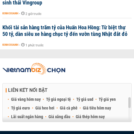
sinh thái Vingroup
KINH DOANH
-
2 giờ trước
Khối tài sản hàng trăm tỷ của Huấn Hoa Hồng: Từ biệt thự
50 tỷ, dàn siêu xe hàng chục tỷ đến vườn tùng Nhật đắt đỏ
KINH DOANH
-
1 phút trước
LIÊN KẾT NỔI BẬT
Giá vàng hôm nay
Tỷ giá ngoại tệ
Tỷ giá usd
Tỷ giá yen
Tỷ giá euro
Giá heo hơi
Giá cà phê
Giá tiêu hôm nay
Lãi suất ngân hàng
Giá xăng dầu
Giá thép hôm nay
Giá sầu riêng
Giá thịt heo
Giá gạo
Giá cao su
Best Retail Brokers
Diễn đàn đầu tư Việt Nam 2026