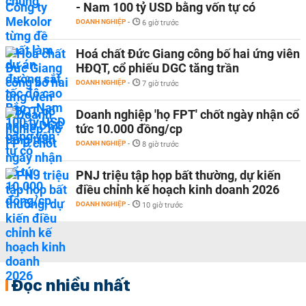
- Nam 100 tỷ USD bằng vốn tự có
DOANH NGHIỆP
-
6 giờ trước
Hoá chất Đức Giang công bố hai ứng viên
HĐQT, cổ phiếu DGC tăng trần
DOANH NGHIỆP
-
7 giờ trước
Doanh nghiệp 'họ FPT' chốt ngày nhận cổ
tức 10.000 đồng/cp
DOANH NGHIỆP
-
8 giờ trước
PNJ triệu tập họp bất thường, dự kiến
điều chỉnh kế hoạch kinh doanh 2026
DOANH NGHIỆP
-
10 giờ trước
Đọc nhiều nhất