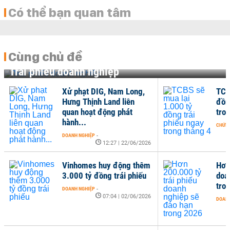
Có thể bạn quan tâm
Cùng chủ đề
Trái phiếu doanh nghiệp
IG, Nam Long,
TCBS sẽ mua lại 1.000 tỷ
h Land liên
đồng trái phiếu ngay
 động phát
trong tháng 4
CHỨNG KHOÁN
-
12:42 | 10/04/2026
-
12:27 | 22/06/2026
 huy động thêm
Hơn 200.000 tỷ trái phiếu
ồng trái phiếu
doanh nghiệp sẽ đáo hạn
trong 2026
-
07:04 | 02/06/2026
DOANH NGHIỆP
-
07:41 | 12/01/2026