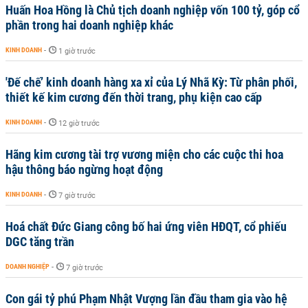
Huấn Hoa Hồng là Chủ tịch doanh nghiệp vốn 100 tỷ, góp cổ
phần trong hai doanh nghiệp khác
KINH DOANH
-
1 giờ trước
'Đế chế’ kinh doanh hàng xa xỉ của Lý Nhã Kỳ: Từ phân phối,
thiết kế kim cương đến thời trang, phụ kiện cao cấp
KINH DOANH
-
12 giờ trước
Hãng kim cương tài trợ vương miện cho các cuộc thi hoa
hậu thông báo ngừng hoạt động
KINH DOANH
-
7 giờ trước
Hoá chất Đức Giang công bố hai ứng viên HĐQT, cổ phiếu
DGC tăng trần
DOANH NGHIỆP
-
7 giờ trước
Con gái tỷ phú Phạm Nhật Vượng lần đầu tham gia vào hệ