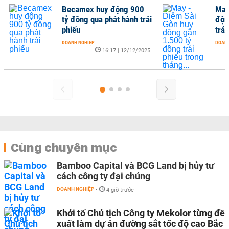
huy động 900
May - Diêm Sài Gòn huy
a phát hành trái
động gần 1.500 tỷ đồng
trái phiếu trong tháng...
-
DOANH NGHIỆP
-
16:17 | 12/12/2025
14:18 | 28/11/2025
Cùng chuyên mục
Bamboo Capital và BCG Land bị hủy tư
cách công ty đại chúng
DOANH NGHIỆP
-
4 giờ trước
Khởi tố Chủ tịch Công ty Mekolor từng đề
xuất làm dự án đường sắt tốc độ cao Bắc