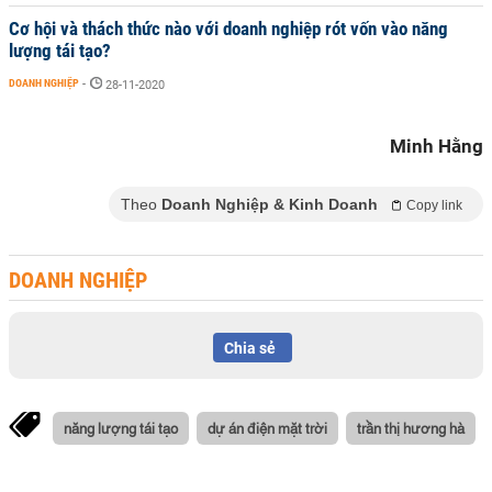
Cơ hội và thách thức nào với doanh nghiệp rót vốn vào năng
lượng tái tạo?
DOANH NGHIỆP
-
28-11-2020
Minh Hằng
Theo
Doanh Nghiệp & Kinh Doanh
Copy link
DOANH NGHIỆP
Chia sẻ
năng lượng tái tạo
dự án điện mặt trời
trần thị hương hà