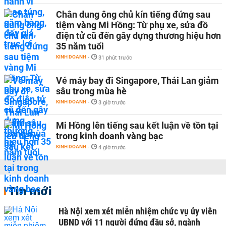
Chân dung ông chủ kín tiếng đứng sau
tiệm vàng Mi Hồng: Từ phụ xe, sửa đồ
điện tử cũ đến gây dựng thương hiệu hơn
35 năm tuổi
KINH DOANH
-
31 phút trước
Vé máy bay đi Singapore, Thái Lan giảm
sâu trong mùa hè
KINH DOANH
-
3 giờ trước
Mi Hồng lên tiếng sau kết luận về tồn tại
trong kinh doanh vàng bạc
KINH DOANH
-
4 giờ trước
Tin mới
Hà Nội xem xét miễn nhiệm chức vụ ủy viên
UBND với 11 người đứng đầu sở, ngành