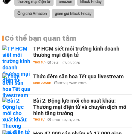
thương mại điện tử
amazon
Black Friday
Ông chủ Amazon
giảm giá Black Friday
Có thể bạn quan tâm
TP HCM siết môi trường kinh doanh
thương mại điện tử
THỜI SỰ
-
21:31 | 07/02/2026
Thức đêm săn hoa Tết qua livestream
KINH DOANH
-
08:53 | 24/01/2026
Bài 2: Động lực mới cho xuất khẩu:
Thương mại điện tử và chuyển dịch mô
hình tăng trưởng
THỜI SỰ
-
18:00 | 03/01/2026
Hơn 47.000 sản phẩm và 17.000 gian