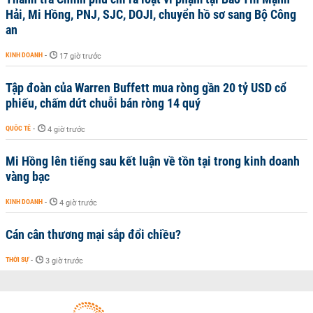
Hải, Mi Hồng, PNJ, SJC, DOJI, chuyển hồ sơ sang Bộ Công
an
KINH DOANH
-
17 giờ trước
Tập đoàn của Warren Buffett mua ròng gần 20 tỷ USD cổ
phiếu, chấm dứt chuỗi bán ròng 14 quý
QUỐC TẾ
-
4 giờ trước
Mi Hồng lên tiếng sau kết luận về tồn tại trong kinh doanh
vàng bạc
KINH DOANH
-
4 giờ trước
Cán cân thương mại sắp đổi chiều?
THỜI SỰ
-
3 giờ trước