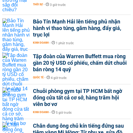
THỜI SỰ
-
3 giờ trước
Bảo Tín Mạnh Hải lên tiếng phủ nhận
hành vi thao túng, găm hàng, đẩy giá,
trục lợi
KINH DOANH
-
1 phút trước
Tập đoàn của Warren Buffett mua ròng
gần 20 tỷ USD cổ phiếu, chấm dứt chuỗi
bán ròng 14 quý
QUỐC TẾ
-
4 giờ trước
Chuỗi phòng gym tại TP HCM bất ngờ
đóng cửa tất cả cơ sở, hàng trăm hội
viên bơ vơ
KINH DOANH
-
5 giờ trước
Chân dung ông chủ kín tiếng đứng sau
tiệm vàng Mi Hồng: Từ phụ xe, sửa đồ