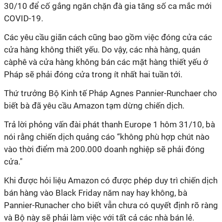
30/10 để cố gắng ngăn chặn đà gia tăng số ca mắc mới
COVID-19.
Các yêu cầu giãn cách cũng bao gồm việc đóng cửa các
cửa hàng không thiết yếu. Do vậy, các nhà hàng, quán
càphê và cửa hàng không bán các mặt hàng thiết yếu ở
Pháp sẽ phải đóng cửa trong ít nhất hai tuần tới.
Thứ trưởng Bộ Kinh tế Pháp Agnes Pannier-Runchaer cho
biết bà đã yêu cầu Amazon tạm dừng chiến dịch.
Trả lời phỏng vấn đài phát thanh Europe 1 hôm 31/10, bà
nói rằng chiến dịch quảng cáo “không phù hợp chút nào
vào thời điểm mà 200.000 doanh nghiệp sẽ phải đóng
cửa."
Khi được hỏi liệu Amazon có được phép duy trì chiến dịch
bán hàng vào Black Friday năm nay hay không, bà
Pannier-Runacher cho biết vẫn chưa có quyết định rõ ràng
và Bộ này sẽ phải làm việc với tất cả các nhà bán lẻ.