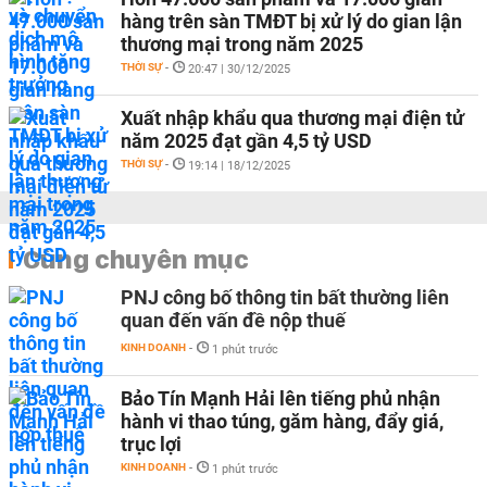
hàng trên sàn TMĐT bị xử lý do gian lận
thương mại trong năm 2025
THỜI SỰ
-
20:47 | 30/12/2025
Xuất nhập khẩu qua thương mại điện tử
năm 2025 đạt gần 4,5 tỷ USD
THỜI SỰ
-
19:14 | 18/12/2025
Cùng chuyên mục
PNJ công bố thông tin bất thường liên
quan đến vấn đề nộp thuế
KINH DOANH
-
1 phút trước
Bảo Tín Mạnh Hải lên tiếng phủ nhận
hành vi thao túng, găm hàng, đẩy giá,
trục lợi
KINH DOANH
-
1 phút trước