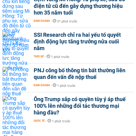
điện tử cũ đến gây dựng thương hiệu
hơn 35 năm tuổi
KINH DOANH
-
31 phút trước
SSI Research chỉ ra hai yếu tố quyết
định động lực tăng trưởng nửa cuối
năm
THỜI SỰ
-
1 phút trước
PNJ công bố thông tin bất thường liên
quan đến vấn đề nộp thuế
KINH DOANH
-
1 phút trước
Ông Trump sắp có quyền tùy ý áp thuế
100% lên những đối tác thương mại
hàng đầu?
QUỐC TẾ
-
1 phút trước