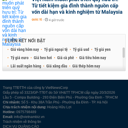
Từ tiết kiệm gia đình thành nguồn cấp
vốn dài hạn và kinh nghiệm từ Malaysia
QUỐC TẾ
-
4 giờ trước
LIÊN KẾT NỔI BẬT
Giá vàng hôm nay
Tỷ giá ngoại tệ
Tỷ giá usd
Tỷ giá yen
Tỷ giá euro
Giá heo hơi
Giá cà phê
Giá tiêu hôm nay
Lãi suất ngân hàng
Giá xăng dầu
Giá thép hôm nay
Giá sầu riêng
Giá thịt heo
Giá gạo
Giá cao su
Best Retail Brokers
Diễn đàn đầu tư Việt Nam 2026
Trang TTĐTTH của công ty VietNewsCorp
Giấy phép số 3323/GP-TTĐT do Sở VH&TT TP.HCM cấp ngày 20/3/2026
Lầu 5 - Compa Building - 293 Điện Biên Phủ - Phường Gia Định - TP.HCM
Chi nhánh:
Số 5 - Khu 38A Trần Phú - Phường Ba Đình - TP. Hà Nội
Chịu trách nhiệm nội dung:
Hoàng Hữu Lợi
Hotline:
0975798489
Email:
info@vietnambiz.vn
Trách nhiệm về thông tin
DỊCH VỤ QUẢNG CÁO