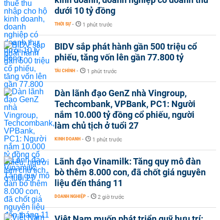
dưới 10 tỷ đồng
THỜI SỰ
-
1 phút trước
BIDV sắp phát hành gần 500 triệu cổ
phiếu, tăng vốn lên gần 77.800 tỷ
TÀI CHÍNH
-
1 phút trước
Dàn lãnh đạo GenZ nhà Vingroup,
Techcombank, VPBank, PC1: Người
nắm 10.000 tỷ đồng cổ phiếu, người
làm chủ tịch ở tuổi 27
KINH DOANH
-
1 phút trước
Lãnh đạo Vinamilk: Tăng quy mô đàn
bò thêm 8.000 con, đã chốt giá nguyên
liệu đến tháng 11
DOANH NGHIỆP
-
2 giờ trước
Việt Nam muốn phát triển quỹ hưu trí: