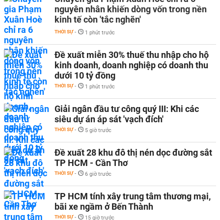
nguyên nhân khiến dòng vốn trong nền
kinh tế còn 'tắc nghẽn'
THỜI SỰ
-
1 phút trước
Đề xuất miễn 30% thuế thu nhập cho hộ
kinh doanh, doanh nghiệp có doanh thu
dưới 10 tỷ đồng
THỜI SỰ
-
1 phút trước
Giải ngân đầu tư công quý III: Khi các
siêu dự án áp sát 'vạch đích'
THỜI SỰ
-
5 giờ trước
Đề xuất 28 khu đô thị nén dọc đường sắt
TP HCM - Cần Thơ
THỜI SỰ
-
6 giờ trước
TP HCM tính xây trung tâm thương mại,
bãi xe ngầm ở Bến Thành
THỜI SỰ
-
15 giờ trước