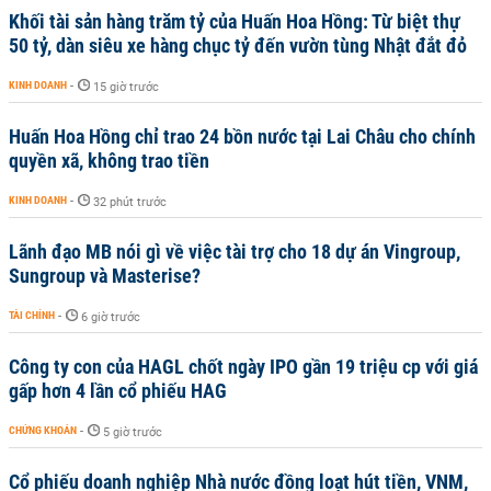
Khối tài sản hàng trăm tỷ của Huấn Hoa Hồng: Từ biệt thự
50 tỷ, dàn siêu xe hàng chục tỷ đến vườn tùng Nhật đắt đỏ
KINH DOANH
-
15 giờ trước
Huấn Hoa Hồng chỉ trao 24 bồn nước tại Lai Châu cho chính
quyền xã, không trao tiền
KINH DOANH
-
32 phút trước
Lãnh đạo MB nói gì về việc tài trợ cho 18 dự án Vingroup,
Sungroup và Masterise?
TÀI CHÍNH
-
6 giờ trước
Công ty con của HAGL chốt ngày IPO gần 19 triệu cp với giá
gấp hơn 4 lần cổ phiếu HAG
CHỨNG KHOÁN
-
5 giờ trước
Cổ phiếu doanh nghiệp Nhà nước đồng loạt hút tiền, VNM,