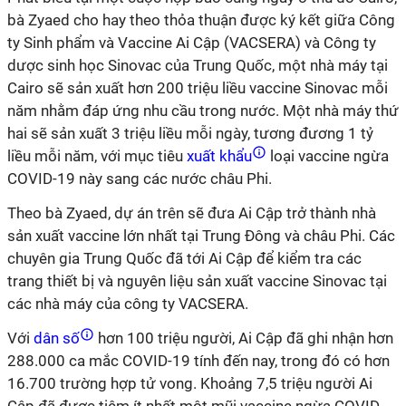
bà Zyaed cho hay theo thỏa thuận được ký kết giữa Công
ty Sinh phẩm và Vaccine Ai Cập (VACSERA) và Công ty
dược sinh học Sinovac của Trung Quốc, một nhà máy tại
Cairo sẽ sản xuất hơn 200 triệu liều vaccine Sinovac mỗi
năm nhằm đáp ứng nhu cầu trong nước. Một nhà máy thứ
hai sẽ sản xuất 3 triệu liều mỗi ngày, tương đương 1 tỷ
liều mỗi năm, với mục tiêu
xuất khẩu
loại vaccine ngừa
COVID-19 này sang các nước châu Phi.
Theo bà Zyaed, dự án trên sẽ đưa Ai Cập trở thành nhà
sản xuất vaccine lớn nhất tại Trung Đông và châu Phi. Các
chuyên gia Trung Quốc đã tới Ai Cập để kiểm tra các
trang thiết bị và nguyên liệu sản xuất vaccine Sinovac tại
các nhà máy của công ty VACSERA.
Với
dân số
hơn 100 triệu người, Ai Cập đã ghi nhận hơn
288.000 ca mắc COVID-19 tính đến nay, trong đó có hơn
16.700 trường hợp tử vong. Khoảng 7,5 triệu người Ai