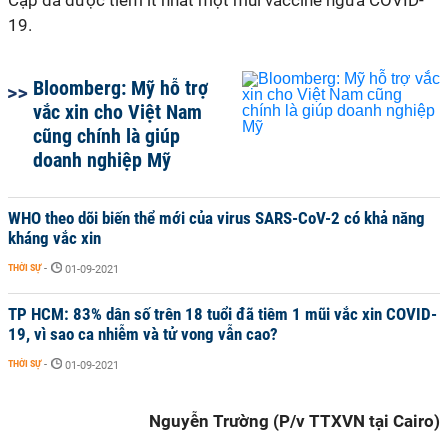
Cập đã được tiêm ít nhất một mũi vaccine ngừa COVID-
19.
Bloomberg: Mỹ hỗ trợ
vắc xin cho Việt Nam
cũng chính là giúp
doanh nghiệp Mỹ
WHO theo dõi biến thể mới của virus SARS-CoV-2 có khả năng
kháng vắc xin
THỜI SỰ
-
01-09-2021
TP HCM: 83% dân số trên 18 tuổi đã tiêm 1 mũi vắc xin COVID-
19, vì sao ca nhiễm và tử vong vẫn cao?
THỜI SỰ
-
01-09-2021
Nguyễn Trường (P/v TTXVN tại Cairo)