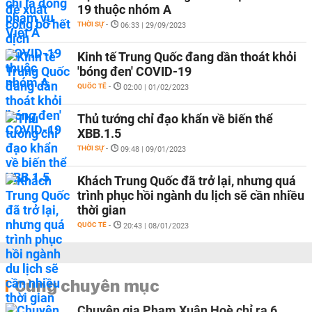
19 thuộc nhóm A
THỜI SỰ
-
06:33 | 29/09/2023
Kinh tế Trung Quốc đang dần thoát khỏi
'bóng đen' COVID-19
QUỐC TẾ
-
02:00 | 01/02/2023
Thủ tướng chỉ đạo khẩn về biến thể
XBB.1.5
THỜI SỰ
-
09:48 | 09/01/2023
Khách Trung Quốc đã trở lại, nhưng quá
trình phục hồi ngành du lịch sẽ cần nhiều
thời gian
QUỐC TẾ
-
20:43 | 08/01/2023
Cùng chuyên mục
Chuyên gia Phạm Xuân Hoè chỉ ra 6