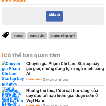
KINH DOANH
Chia sẻ
startup
startup việt
startup công nghệ
Có thể bạn quan tâm
Chuyên gia Phạm Chi Lan: Startup bây
giờ giỏi, nhưng đang tự ru ngủ mình bằng
AI
KINH DOANH
-
07:00 | 29/10/2025
Những thủ thuật ‘đãi cát tìm vàng’ của
quỹ đầu tư mạo hiểm giai đoạn sớm ở
Việt Nam
KINH DOANH
-
07:00 | 18/09/2025