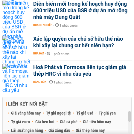
Diễn biến mới trong kế hoạch huy động
600 triệu USD của BSR ở dự án mở rộng
nhà máy Dung Quất
DOANH NGHIỆP
-
1 phút trước
Xác lập quyền của chủ sở hữu thế nào
khi xây lại chung cư hết niên hạn?
NHÀ ĐẤT
-
1 phút trước
Hoà Phát và Formosa liên tục giảm giá
thép HRC vì nhu cầu yếu
HÀNG HÓA
-
1 phút trước
LIÊN KẾT NỔI BẬT
Giá vàng hôm nay
Tỷ giá ngoại tệ
Tỷ giá usd
Tỷ giá yen
Tỷ giá euro
Giá heo hơi
Giá cà phê
Giá tiêu hôm nay
Lãi suất ngân hàng
Giá xăng dầu
Giá thép hôm nay