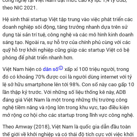
công nghệ tại Việt Nam đạt mức cao kỷ lục 1,4 tỷ USD,
theo NIC 2021.
Hệ sinh thái startup Việt tập trung vào việc phát triển các
doanh nghiệp sôi động, tăng trưởng nhanh dựa trên sử
dụng tài sản trí tuệ, công nghệ và các mô hình kinh doanh
sáng tạo. Ngoài ra, sự hỗ trợ của chính phủ cùng với các
quỹ hỗ trợ khởi nghiệp cũng giúp các startup Việt có bệ
phóng để phát triển nhanh hơn.
Việt Nam hiện có
dân số
xấp xỉ 100 triệu người, trong
đó có khoảng 70% được coi là người dùng internet với tỷ
lệ sở hữu smartphone lên tới 98%. Con số này cao gấp 10
lần thập kỷ trước. Với những số liệu thống kê này, ADB
đáng giá Việt Nam là một trong những thị trường công
nghệ tiềm năng và rộng lớn trong khu vực, tạo điều kiện
mở rộng cơ hội cho các startup trong lĩnh vực công nghệ.
Theo Amway (2018), Việt Nam là quốc gia dẫn đầu toàn
thế giới về khởi nghiệp và có thái độ tích cực với việc khởi