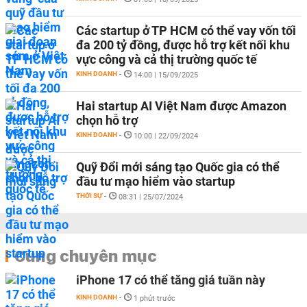
Các startup ở TP HCM có thể vay vốn tối
đa 200 tỷ đồng, được hỗ trợ kết nối khu
vực công và cả thị trường quốc tế
KINH DOANH
-
14:00 | 15/09/2025
Hai startup AI Việt Nam được Amazon
chọn hỗ trợ
KINH DOANH
-
10:00 | 22/09/2024
Quỹ Đổi mới sáng tạo Quốc gia có thể
đầu tư mạo hiểm vào startup
THỜI SỰ
-
08:31 | 25/07/2024
Cùng chuyên mục
iPhone 17 có thể tăng giá tuần này
KINH DOANH
-
1 phút trước