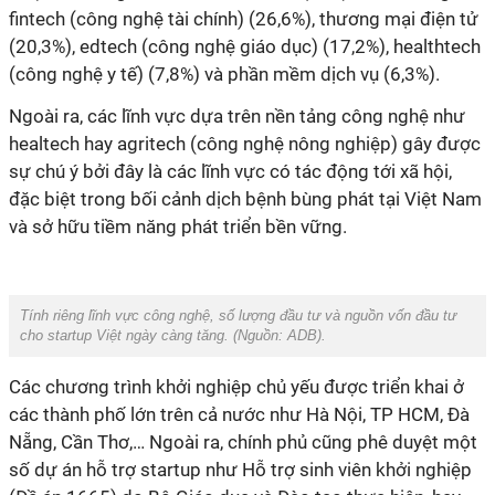
fintech (công nghệ tài chính) (26,6%), thương mại điện tử
(20,3%), edtech (công nghệ giáo dục) (17,2%), healthtech
(công nghệ y tế) (7,8%) và phần mềm dịch vụ (6,3%).
Ngoài ra, các lĩnh vực dựa trên nền tảng công nghệ như
healtech hay agritech (công nghệ nông nghiệp) gây được
sự chú ý bởi đây là các lĩnh vực có tác động tới xã hội,
đặc biệt trong bối cảnh dịch bệnh bùng phát tại Việt Nam
và sở hữu tiềm năng phát triển bền vững.
Tính riêng lĩnh vực công nghệ, số lượng đầu tư và nguồn vốn đầu tư
cho startup Việt ngày càng tăng. (Nguồn:
ADB
).
Các chương trình khởi nghiệp chủ yếu được triển khai ở
các thành phố lớn trên cả nước như Hà Nội, TP HCM, Đà
Nẵng, Cần Thơ,… Ngoài ra, chính phủ cũng phê duyệt một
số dự án hỗ trợ startup như Hỗ trợ sinh viên khởi nghiệp