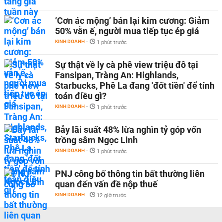
‘Cơn ác mộng’ bán lại kim cương: Giảm
50% vẫn ế, người mua tiếp tục ép giá
KINH DOANH
-
1 phút trước
Sự thật về ly cà phê view triệu đô tại
Fansipan, Tràng An: Highlands,
Starbucks, Phê La đang 'đốt tiền' để tính
toán điều gì?
KINH DOANH
-
1 phút trước
Bẫy lãi suất 48% lừa nghìn tỷ góp vốn
trồng sâm Ngọc Linh
KINH DOANH
-
1 phút trước
PNJ công bố thông tin bất thường liên
quan đến vấn đề nộp thuế
KINH DOANH
-
12 giờ trước