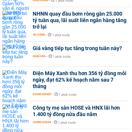
KINH DOANH
-
1 phút trước
NHNN quay đầu bơm ròng gần 25.000
tỷ tuần qua, lãi suất liên ngân hàng tăng
trở lại
TÀI CHÍNH
-
1 phút trước
Giá vàng tiếp tục tăng trong tuần này?
HÀNG HÓA
-
1 phút trước
Điện Máy Xanh thu hơn 356 tỷ đồng mỗi
ngày, đạt 62% kế hoạch năm sau 7
tháng
DOANH NGHIỆP
-
1 phút trước
Công ty mẹ sàn HOSE và HNX lãi hơn
1.400 tỷ đồng nửa đầu năm
CHỨNG KHOÁN
-
1 phút trước