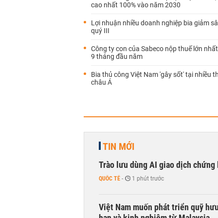
cao nhất 100% vào năm 2030
Lợi nhuận nhiều doanh nghiệp bia giảm sâ
quý III
Công ty con của Sabeco nộp thuế lớn nhất
9 tháng đầu năm
Bia thủ công Việt Nam 'gây sốt' tại nhiều t
châu Á
TIN MỚI
Trào lưu dùng AI giao dịch chứng 
QUỐC TẾ
-
1 phút trước
Việt Nam muốn phát triển quỹ hưu 
hạn và kinh nghiệm từ Malaysia