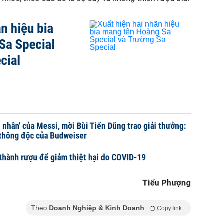
n hiệu bia
Sa Special
cial
n nhân' của Messi, mời Bùi Tiến Dũng trao giải thưởng:
 thông độc của Budweiser
 thành rượu để giảm thiệt hại do COVID-19
Tiểu Phượng
Theo
Doanh Nghiệp & Kinh Doanh
Copy link