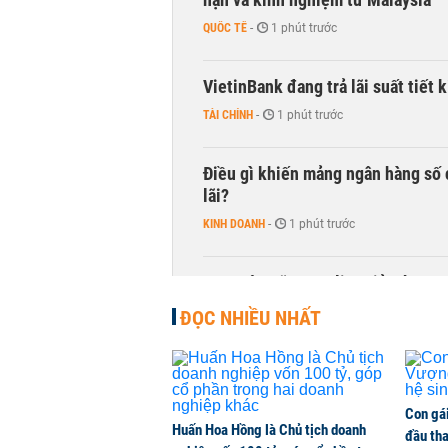
QUỐC TẾ
-
1 phút trước
VietinBank đang trả lãi suất tiết
TÀI CHÍNH
-
1 phút trước
Điều gì khiến mảng ngân hàng số 
lãi?
KINH DOANH
-
1 phút trước
Quy mô quỹ PYN Elite giảm hơn 2.1
CHỨNG KHOÁN
-
1 phút trước
ĐỌC NHIỀU NHẤT
Con gá
Huấn Hoa Hồng là Chủ tịch doanh
đầu tha