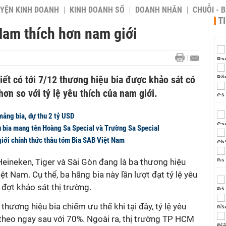
YỆN KINH DOANH
KINH DOANH SỐ
DOANH NHÂN
CHUỖI - 
T
 Nam thích hơn nam giới
ết có tới 7/12 thương hiệu bia được khảo sát có
hơn so với tỷ lệ yêu thích của nam giới.
mảng bia, dự thu 2 tỷ USD
ệu bia mang tên Hoàng Sa Special và Trường Sa Special
giới chính thức thâu tóm Bia SAB Việt Nam
ineken, Tiger và Sài Gòn đang là ba thương hiệu
iệt Nam. Cụ thể, ba hãng bia này lần lượt đạt tỷ lệ yêu
đợt khảo sát thị trường.
thương hiệu bia chiếm ưu thế khi tại đây, tỷ lệ yêu
theo ngay sau với 70%. Ngoài ra, thị trường TP HCM