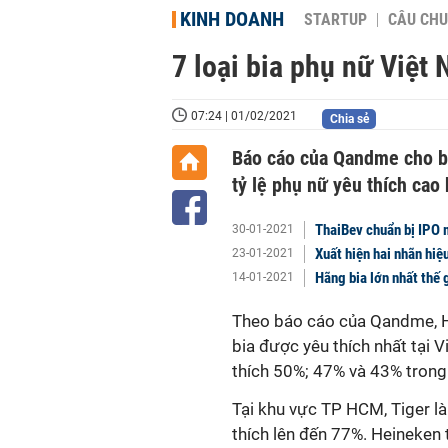
KINH DOANH
STARTUP
CÂU CHU
7 loại bia phụ nữ Việt
07:24 | 01/02/2021
Chia sẻ
Báo cáo của Qandme cho bi
tỷ lệ phụ nữ yêu thích cao 
ThaiBev chuẩn bị IPO 
30-01-2021
Xuất hiện hai nhãn hi
23-01-2021
Hãng bia lớn nhất thế 
14-01-2021
Theo báo cáo của Qandme, He
bia được yêu thích nhất tại V
thích 50%; 47% và 43% trong 
Tại khu vực TP HCM, Tiger là 
thích lên đến 77%. Heineken 