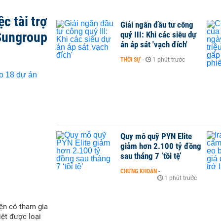
c tài trợ
Giải ngân đầu tư công
Sungroup
quý III: Khi các siêu dự
án áp sát 'vạch đích'
THỜI SỰ
-
1 phút trước
Quy mô quỹ PYN Elite
giảm hơn 2.100 tỷ đồng
sau tháng 7 ‘tồi tệ’
CHỨNG KHOÁN
-
1 phút trước
ện có tham gia
iệt được loại