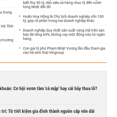
biệt thự 50 tỷ, dàn siêu xe hàng chục tỷ đến vườn
tùng Nhật đắt đỏ
u trong
Huấn Hoa Hồng là Chủ tịch doanh nghiệp vốn 100
tỷ, góp cổ phần trong hai doanh nghiệp khác
 Hà Tĩnh
Doanh nghiệp duy nhất sản xuất vàng mã trên sàn
báo lãi tăng 64%, không vay một đồng nào từ ngân
hàng
hị trường
Con gái tỷ phú Phạm Nhật Vượng lần đầu tham gia
vào hệ sinh thái Vingroup
khoán: Cơ hội vươn tầm 'cá mập' hay cái bẫy thua lỗ?
trí: Từ tiết kiệm gia đình thành nguồn cấp vốn dài