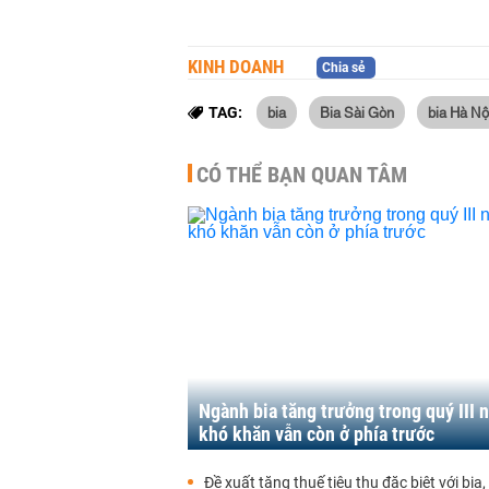
KINH DOANH
Chia sẻ
bia
Bia Sài Gòn
bia Hà Nộ
TAG:
CÓ THỂ BẠN QUAN TÂM
Ngành bia tăng trưởng trong quý III
khó khăn vẫn còn ở phía trước
Đề xuất tăng thuế tiêu thụ đặc biệt với bia,