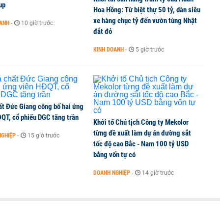
up
Hoa Hồng: Từ biệt thự 50 tỷ, dàn siêu
xe hàng chục tỷ đến vườn tùng Nhật
OANH
-
10 giờ trước
đắt đỏ
KINH DOANH
-
5 giờ trước
ất Đức Giang công bố hai ứng
ĐQT, cổ phiếu DGC tăng trần
Khởi tố Chủ tịch Công ty Mekolor
từng đề xuất làm dự án đường sắt
NGHIỆP
-
15 giờ trước
tốc độ cao Bắc - Nam 100 tỷ USD
bằng vốn tự có
DOANH NGHIỆP
-
14 giờ trước