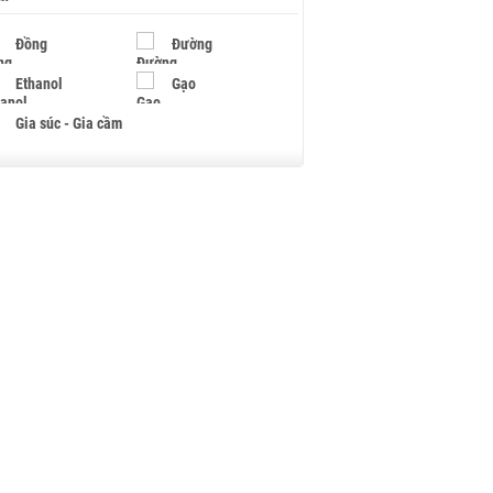
Đồng
Đường
Ethanol
Gạo
Gia súc - Gia cầm
Giấy
Gỗ
Hạt điều
Hồ tiêu - Hạt tiêu
Khí đốt
Kim loại khác
Mắc ca
Muối
Ngũ cốc
Nhựa - Hạt nhựa
Palladium
Phân bón