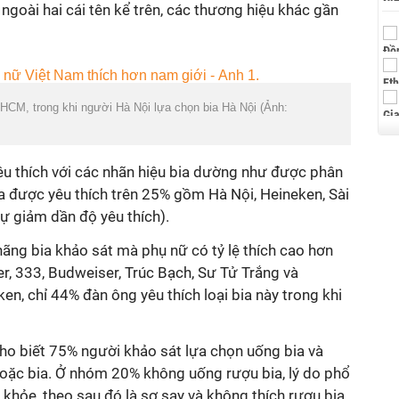
 ngoài hai cái tên kể trên, các thương hiệu khác gần
HCM, trong khi người Hà Nội lựa chọn bia Hà Nội (Ảnh:
yêu thích với các nhãn hiệu bia dường như được phân
ia được yêu thích trên 25% gồm Hà Nội, Heineken, Sài
tự giảm dần độ yêu thích).
2 hãng bia khảo sát mà phụ nữ có tỷ lệ thích cao hơn
r, 333, Budweiser, Trúc Bạch, Sư Tử Trắng và
en, chỉ 44% đàn ông yêu thích loại bia này trong khi
o biết 75% người khảo sát lựa chọn uống bia và
oặc bia. Ở nhóm 20% không uống rượu bia, lý do phổ
 khỏe, theo sau đó là sợ say và không thích rượu bia.