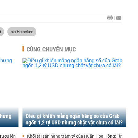
i
bia Heineken
CÙNG CHUYÊN MỤC
 nhưng
Điều gì khiến mảng ngân hàng số của Grab
ngốn 1,2 tỷ USD nhưng chật vật chưa có lãi?
 rượu lên
Khối tài sản hàng trăm tỷ của Huấn Hoa Hồng: Từ