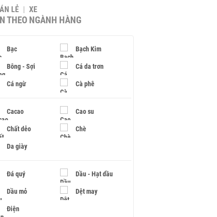
BÁN LẺ
XE
IN THEO NGÀNH HÀNG
Bạc
Bạch Kim
Bông - Sợi
Cá da trơn
Cá ngừ
Cà phê
Cacao
Cao su
Chất dẻo
Chè
Da giày
Đá quý
Dầu - Hạt dầu
Dầu mỏ
Dệt may
Điện