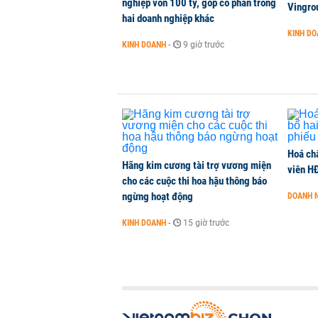
nghiệp vốn 100 tỷ, góp cổ phần trong
Vingro
hai doanh nghiệp khác
KINH D
KINH DOANH
-
9 giờ trước
Hoá ch
Hãng kim cương tài trợ vương miện
viên H
cho các cuộc thi hoa hậu thông báo
ngừng hoạt động
DOANH 
KINH DOANH
-
15 giờ trước