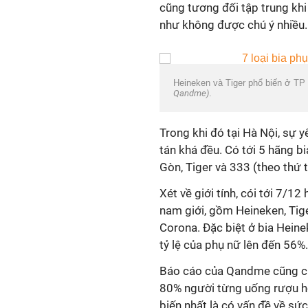
cũng tương đối tập trung khi
như không được chú ý nhiều.
Heineken và Tiger phổ biến ở TP 
Qandme)
.
Trong khi đó tại Hà Nội, sự 
tán khá đều. Có tới 5 hãng b
Gòn, Tiger và 333 (theo thứ 
Xét về giới tính, cói tới 7/1
nam giới, gồm Heineken, Tige
Corona. Đặc biệt ở bia Heinek
tỷ lệ của phụ nữ lên đến 56%.
Báo cáo của Qandme cũng ch
80% người từng uống rượu h
biến nhất là có vấn đề về sức