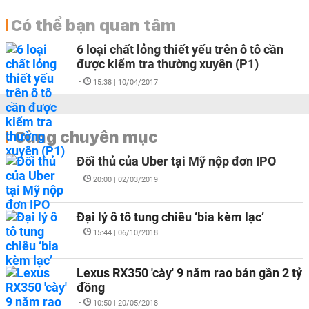
Có thể bạn quan tâm
6 loại chất lỏng thiết yếu trên ô tô cần
được kiểm tra thường xuyên (P1)
-
15:38 | 10/04/2017
Cùng chuyên mục
Đối thủ của Uber tại Mỹ nộp đơn IPO
-
20:00 | 02/03/2019
Đại lý ô tô tung chiêu ‘bia kèm lạc’
-
15:44 | 06/10/2018
Lexus RX350 'cày' 9 năm rao bán gần 2 tỷ
đồng
-
10:50 | 20/05/2018