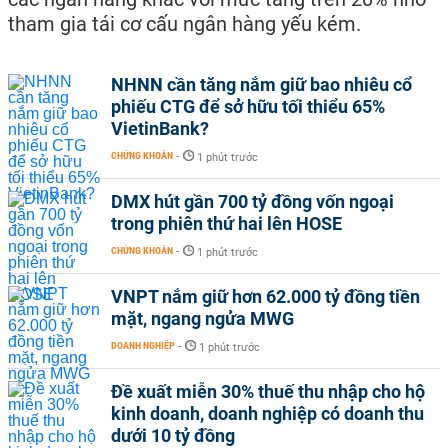
tham gia tái cơ cấu ngân hàng yếu kém.
NHNN cần tăng nắm giữ bao nhiêu cổ
phiếu CTG để sở hữu tối thiểu 65%
VietinBank?
CHỨNG KHOÁN
-
1 phút trước
DMX hút gần 700 tỷ đồng vốn ngoại
trong phiên thứ hai lên HOSE
CHỨNG KHOÁN
-
1 phút trước
VNPT nắm giữ hơn 62.000 tỷ đồng tiền
mặt, ngang ngửa MWG
DOANH NGHIỆP
-
1 phút trước
Đề xuất miễn 30% thuế thu nhập cho hộ
kinh doanh, doanh nghiệp có doanh thu
dưới 10 tỷ đồng