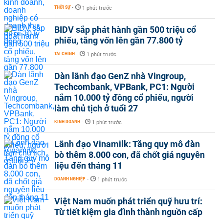
THỜI SỰ
-
1 phút trước
BIDV sắp phát hành gần 500 triệu cổ
phiếu, tăng vốn lên gần 77.800 tỷ
TÀI CHÍNH
-
1 phút trước
Dàn lãnh đạo GenZ nhà Vingroup,
Techcombank, VPBank, PC1: Người
nắm 10.000 tỷ đồng cổ phiếu, người
làm chủ tịch ở tuổi 27
KINH DOANH
-
1 phút trước
Lãnh đạo Vinamilk: Tăng quy mô đàn
bò thêm 8.000 con, đã chốt giá nguyên
liệu đến tháng 11
DOANH NGHIỆP
-
1 phút trước
Việt Nam muốn phát triển quỹ hưu trí:
Từ tiết kiệm gia đình thành nguồn cấp