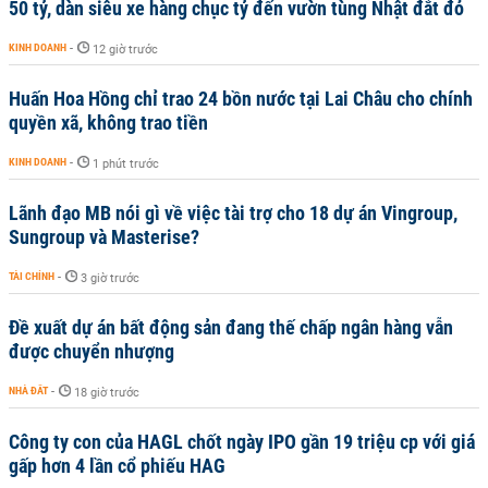
50 tỷ, dàn siêu xe hàng chục tỷ đến vườn tùng Nhật đắt đỏ
KINH DOANH
-
12 giờ trước
Huấn Hoa Hồng chỉ trao 24 bồn nước tại Lai Châu cho chính
quyền xã, không trao tiền
KINH DOANH
-
1 phút trước
Lãnh đạo MB nói gì về việc tài trợ cho 18 dự án Vingroup,
Sungroup và Masterise?
TÀI CHÍNH
-
3 giờ trước
Đề xuất dự án bất động sản đang thế chấp ngân hàng vẫn
được chuyển nhượng
NHÀ ĐẤT
-
18 giờ trước
Công ty con của HAGL chốt ngày IPO gần 19 triệu cp với giá
gấp hơn 4 lần cổ phiếu HAG