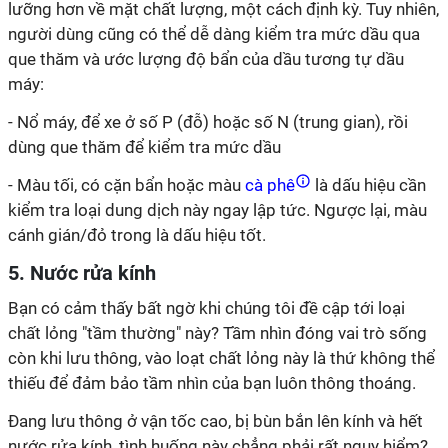
lưỡng hơn về mặt chất lượng, một cách định kỳ. Tuy nhiên,
người dùng cũng có thể dễ dàng kiểm tra mức dầu qua
que thăm và ước lượng độ bẩn của dầu tương tự dầu
máy:
- Nổ máy, để xe ở số P (đỗ) hoặc số N (trung gian), rồi
dùng que thăm để kiểm tra mức dầu
- Màu tối, có cặn bẩn hoặc màu
cà phê
là dấu hiệu cần
kiểm tra loại dung dịch này ngay lập tức. Ngược lại, màu
cánh gián/đỏ trong là dấu hiệu tốt.
5. Nước rửa kính
Bạn có cảm thấy bất ngờ khi chúng tôi đề cập tới loại
chất lỏng "tầm thường" này? Tầm nhìn đóng vai trò sống
còn khi lưu thông, vào loạt chất lỏng này là thứ không thể
thiếu để đảm bảo tầm nhìn của bạn luôn thông thoáng.
Đang lưu thông ở vận tốc cao, bị bùn bắn lên kính và hết
nước rửa kính, tình huống này chẳng phải rất nguy hiểm?