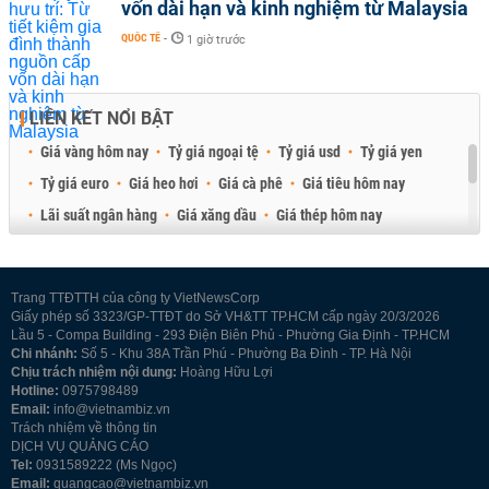
vốn dài hạn và kinh nghiệm từ Malaysia
QUỐC TẾ
-
1 giờ trước
LIÊN KẾT NỔI BẬT
Giá vàng hôm nay
Tỷ giá ngoại tệ
Tỷ giá usd
Tỷ giá yen
Tỷ giá euro
Giá heo hơi
Giá cà phê
Giá tiêu hôm nay
Lãi suất ngân hàng
Giá xăng dầu
Giá thép hôm nay
Giá sầu riêng
Giá thịt heo
Giá gạo
Giá cao su
Best Retail Brokers
Diễn đàn đầu tư Việt Nam 2026
Trang TTĐTTH của công ty VietNewsCorp
Giấy phép số 3323/GP-TTĐT do Sở VH&TT TP.HCM cấp ngày 20/3/2026
Lầu 5 - Compa Building - 293 Điện Biên Phủ - Phường Gia Định - TP.HCM
Chi nhánh:
Số 5 - Khu 38A Trần Phú - Phường Ba Đình - TP. Hà Nội
Chịu trách nhiệm nội dung:
Hoàng Hữu Lợi
Hotline:
0975798489
Email:
info@vietnambiz.vn
Trách nhiệm về thông tin
DỊCH VỤ QUẢNG CÁO
Tel:
0931589222 (Ms Ngọc)
Email:
quangcao@vietnambiz.vn