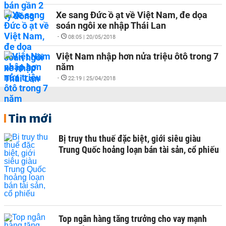
Xe sang Đức ồ ạt về Việt Nam, đe dọa
soán ngôi xe nhập Thái Lan
-
08:05 | 20/05/2018
Việt Nam nhập hơn nửa triệu ôtô trong 7
năm
-
22:19 | 25/04/2018
Tin mới
Bị truy thu thuế đặc biệt, giới siêu giàu
Trung Quốc hoảng loạn bán tài sản, cổ phiếu
Top ngân hàng tăng trưởng cho vay mạnh