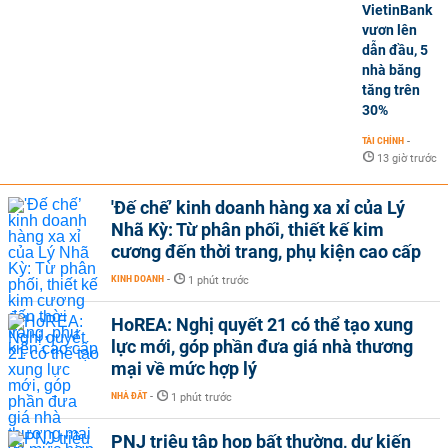
VietinBank
vươn lên
dẫn đầu, 5
nhà băng
tăng trên
30%
TÀI CHÍNH
-
13 giờ trước
'Đế chế’ kinh doanh hàng xa xỉ của Lý
Nhã Kỳ: Từ phân phối, thiết kế kim
cương đến thời trang, phụ kiện cao cấp
KINH DOANH
-
1 phút trước
HoREA: Nghị quyết 21 có thể tạo xung
lực mới, góp phần đưa giá nhà thương
mại về mức hợp lý
NHÀ ĐẤT
-
1 phút trước
PNJ triệu tập họp bất thường, dự kiến