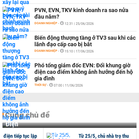
PVN, EVN, TKV kinh doanh ra sao nửa
đầu năm?
DOANH NGHIỆP
-
12:31 | 25/06/2026
Biến động thượng tầng ở TV3 sau khi các
lãnh đạo cấp cao bị bắt
DOANH NGHIỆP
-
15:10 | 17/06/2026
Phó tổng giám đốc EVN: Đổi khung giờ
điện cao điểm không ảnh hưởng đến hộ
gia đình
THỜI SỰ
-
07:00 | 11/06/2026
Cùng chủ đề
Điện
ụ điện tiếp tục lập
Từ 25/5, chủ nhà trọ thu