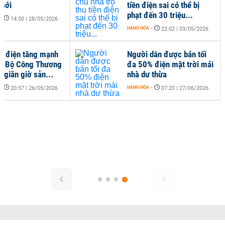
 mới
tiền điện sai có thể bị
phạt đến 30 triệu...
-
14:50 | 28/05/2026
HÀNG HÓA
-
22:02 | 03/05/2026
hụ điện tăng mạnh
Người dân được bán tối
ối, Bộ Công Thương
đa 50% điện mặt trời mái
 giãn giờ sản...
nhà dư thừa
-
HÀNG HÓA
-
20:57 | 26/05/2026
07:20 | 27/06/2026