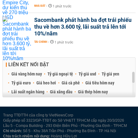
NHÀ ĐẤT
-
1 phút trước
Sacombank phát hành ba đợt trái phiếu
thu về hơn 3.600 tỷ, lãi suất trả lên tới
10%/năm
TÀI CHÍNH
-
1 phút trước
LIÊN KẾT NỔI BẬT
Giá vàng hôm nay
Tỷ giá ngoại tệ
Tỷ giá usd
Tỷ giá yen
Tỷ giá euro
Giá heo hơi
Giá cà phê
Giá tiêu hôm nay
Lãi suất ngân hàng
Giá xăng dầu
Giá thép hôm nay
Giá sầu riêng
Giá thịt heo
Giá gạo
Giá cao su
Best Retail Brokers
Diễn đàn đầu tư Việt Nam 2026
Trang TTĐTTH của công ty VietNewsCorp
Giấy phép số 3323/GP-TTĐT do Sở VH&TT TP.HCM cấp ngày 20/3/2026
Lầu 5 - Compa Building - 293 Điện Biên Phủ - Phường Gia Định - TP.HCM
Chi nhánh:
Số 5 - Khu 38A Trần Phú - Phường Ba Đình - TP. Hà Nội
Chịu trách nhiệm nội dung:
Hoàng Hữu Lợi