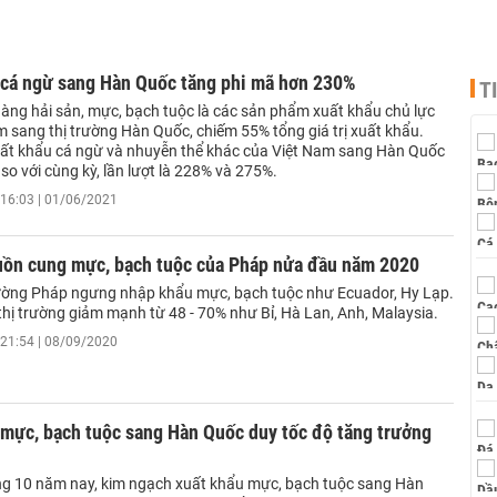
 cá ngừ sang Hàn Quốc tăng phi mã hơn 230%
T
ng hải sản, mực, bạch tuộc là các sản phẩm xuất khẩu chủ lực
m sang thị trường Hàn Quốc, chiếm 55% tổng giá trị xuất khẩu.
uất khẩu cá ngừ và nhuyễn thể khác của Việt Nam sang Hàn Quốc
so với cùng kỳ, lần lượt là 228% và 275%.
16:03 | 01/06/2021
uồn cung mực, bạch tuộc của Pháp nửa đầu năm 2020
rường Pháp ngưng nhập khẩu mực, bạch tuộc như Ecuador, Hy Lạp.
thị trường giảm mạnh từ 48 - 70% như Bỉ, Hà Lan, Anh, Malaysia.
21:54 | 08/09/2020
 mực, bạch tuộc sang Hàn Quốc duy tốc độ tăng trưởng
áng 10 năm nay, kim ngạch xuất khẩu mực, bạch tuộc sang Hàn