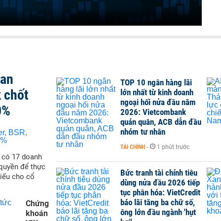
san
TOP 10 ngân hàng lãi
 chốt
lớn nhất từ kinh doanh
ngoại hối nửa đầu năm
0%
2026: Vietcombank
quán quân, ACB dẫn đầu
nhóm tư nhân
TÀI CHÍNH
-
1 phút trước
ẽ có 17 doanh
quyền để thực
Bức tranh tài chính tiêu
hiếu cho cổ
dùng nửa đầu 2026 tiếp
tục phân hóa: VietCredit
báo lãi tăng ba chữ số,
Chứng
ông lớn đầu ngành 'hụt
khoán