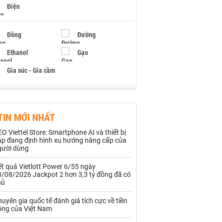
Điện
Đồng
Đường
Ethanol
Gạo
Gia súc - Gia cầm
Giấy
Gỗ
TIN MỚI NHẤT
Hạt điều
Hồ tiêu - Hạt tiêu
O Viettel Store: Smartphone AI và thiết bị
Khí đốt
ập đang định hình xu hướng nâng cấp của
gười dùng
Kim loại khác
Mắc ca
t quả Vietlott Power 6/55 ngày
8/08/2026 Jackpot 2 hơn 3,3 tỷ đồng đã có
Muối
Ngũ cốc
hủ
Nhựa - Hạt nhựa
uyên gia quốc tế đánh giá tích cực về tiền
ồng của Việt Nam