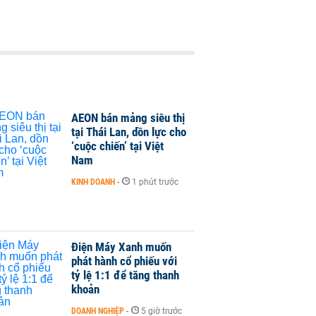
AEON bán mảng siêu thị
tại Thái Lan, dồn lực cho
‘cuộc chiến’ tại Việt
Nam
KINH DOANH
-
1 phút trước
Điện Máy Xanh muốn
phát hành cổ phiếu với
tỷ lệ 1:1 để tăng thanh
khoản
DOANH NGHIỆP
-
5 giờ trước