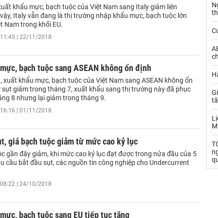
N
uất khẩu mực, bạch tuộc của Việt Nam sang Italy giảm liên
t
vậy, Italy vẫn đang là thị trường nhập khẩu mực, bạch tuộc lớn
ệt Nam trong khối EU.
C
11:45 | 22/11/2018
AE
ch
 mực, bạch tuộc sang ASEAN không ổn định
Hà
II, xuất khẩu mực, bạch tuộc của Việt Nam sang ASEAN không ổn
 sụt giảm trong tháng 7, xuất khẩu sang thị trường này đã phục
Gi
áng 8 nhưng lại giảm trong tháng 9.
t
16:16 | 01/11/2018
Lị
M
t, giá bạch tuộc giảm từ mức cao kỷ lục
TO
n
ộc gần đây giảm, khi mức cao kỷ lục đạt được trong nửa đầu của 5
q
hu cầu bắt đầu sụt, các nguồn tin công nghiệp cho Undercurrent
08:22 | 24/10/2018
mực, bạch tuộc sang EU tiếp tục tăng