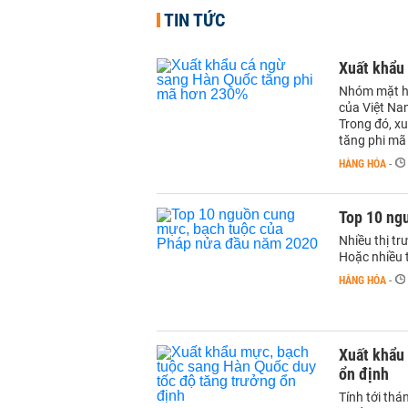
TIN TỨC
Xuất khẩu
Nhóm mặt hà
của Việt Na
Trong đó, x
tăng phi mã 
HÀNG HÓA
-
Top 10 ng
Nhiều thị t
Hoặc nhiều 
HÀNG HÓA
-
Xuất khẩu
ổn định
Tính tới th