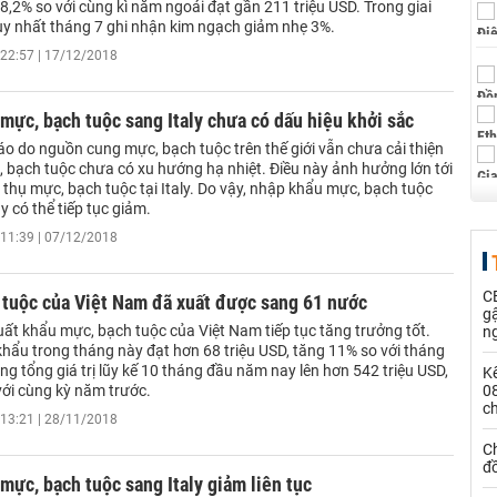
,2% so với cùng kì năm ngoái đạt gần 211 triệu USD. Trong giai
uy nhất tháng 7 ghi nhận kim ngạch giảm nhẹ 3%.
22:57 | 17/12/2018
mực, bạch tuộc sang Italy chưa có dấu hiệu khởi sắc
o do nguồn cung mực, bạch tuộc trên thế giới vẫn chưa cải thiện
, bạch tuộc chưa có xu hướng hạ nhiệt. Điều này ảnh hưởng lớn tới
 thụ mực, bạch tuộc tại Italy. Do vậy, nhập khẩu mực, bạch tuộc
y có thể tiếp tục giảm.
11:39 | 07/12/2018
CE
 tuộc của Việt Nam đã xuất được sang 61 nước
g
uất khẩu mực, bạch tuộc của Việt Nam tiếp tục tăng trưởng tốt.
n
 khẩu trong tháng này đạt hơn 68 triệu USD, tăng 11% so với tháng
g tổng giá trị lũy kế 10 tháng đầu năm nay lên hơn 542 triệu USD,
Kế
với cùng kỳ năm trước.
0
c
13:21 | 28/11/2018
Ch
đ
mực, bạch tuộc sang Italy giảm liên tục