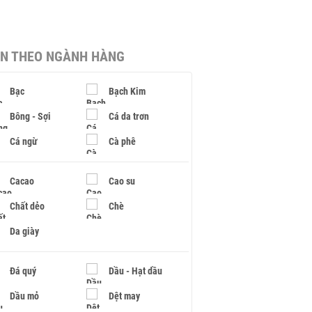
IN THEO NGÀNH HÀNG
Bạc
Bạch Kim
Bông - Sợi
Cá da trơn
Cá ngừ
Cà phê
Cacao
Cao su
Chất dẻo
Chè
Da giày
Đá quý
Dầu - Hạt dầu
Dầu mỏ
Dệt may