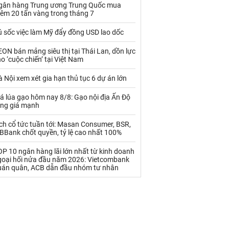
Palladium
Phân bón
gân hàng Trung ương Trung Quốc mua
hêm 20 tấn vàng trong tháng 7
Rau - Củ -Quả
Sắt thép
ú sốc việc làm Mỹ đẩy đồng USD lao dốc
Sữa
ON bán mảng siêu thị tại Thái Lan, dồn lực
o ‘cuộc chiến’ tại Việt Nam
Than
Thức ăn chăn nuôi
 Nội xem xét gia hạn thủ tục 6 dự án lớn
Thủy hải sản khác
Tôm
á lúa gạo hôm nay 8/8: Gạo nội địa Ấn Độ
ăng giá mạnh
Vàng
ch cổ tức tuần tới: Masan Consumer, BSR,
BBank chốt quyền, tỷ lệ cao nhất 100%
VLXD khác
Xăng dầu
P 10 ngân hàng lãi lớn nhất từ kinh doanh
Xi măng - Clynker
goại hối nửa đầu năm 2026: Vietcombank
uán quân, ACB dẫn đầu nhóm tư nhân