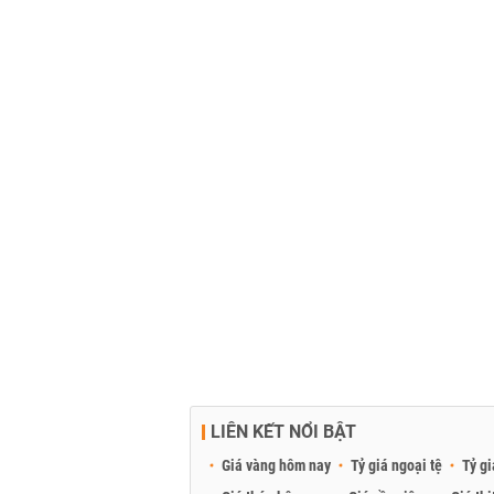
LIÊN KẾT NỔI BẬT
Giá vàng hôm nay
Tỷ giá ngoại tệ
Tỷ gi