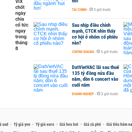
hơi'
VIX
chốt
TÀI CHÍNH
-
5 giờ trước
ngày
chia
cổ tức
Sau nhịp điều chỉnh
ngay
mạnh, CTCK nhìn thấy
trong
cơ hội ở nhóm cổ phiếu
tháng
nào?
8
CHỨNG KHOÁN
-
5 giờ trước
DatVietVAC lãi sau thuế
135 tỷ đồng nửa đầu
năm, dồn 6 concert vào
cuối năm
DOANH NGHIỆP
-
3 giờ trước
á usd
Tỷ giá yen
Tỷ giá euro
Giá heo hơi
Giá cà phê
Giá tiêu hôm n