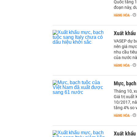
Quốc tăng 18
đoạn này, d
HÀNG HÓA
-
Xuất khẩu 
VASEP dự bá
nên giá mực
nhu cầu tiêu
của nước nà
HÀNG HÓA
-
Mực, bạch
Tháng 10, x
Giá trị xuất
10/2017, nân
tăng 4% so 
HÀNG HÓA
-
Xuất khẩu 