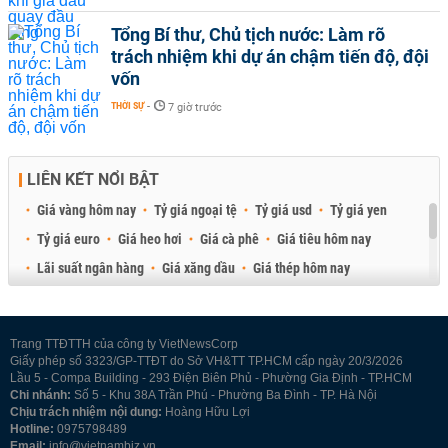
Tổng Bí thư, Chủ tịch nước: Làm rõ
trách nhiệm khi dự án chậm tiến độ, đội
vốn
THỜI SỰ
-
7 giờ trước
LIÊN KẾT NỔI BẬT
Giá vàng hôm nay
Tỷ giá ngoại tệ
Tỷ giá usd
Tỷ giá yen
Tỷ giá euro
Giá heo hơi
Giá cà phê
Giá tiêu hôm nay
Lãi suất ngân hàng
Giá xăng dầu
Giá thép hôm nay
Giá sầu riêng
Giá thịt heo
Giá gạo
Giá cao su
Best Retail Brokers
Diễn đàn đầu tư Việt Nam 2026
Trang TTĐTTH của công ty VietNewsCorp
Giấy phép số 3323/GP-TTĐT do Sở VH&TT TP.HCM cấp ngày 20/3/2026
Lầu 5 - Compa Building - 293 Điện Biên Phủ - Phường Gia Định - TP.HCM
Chi nhánh:
Số 5 - Khu 38A Trần Phú - Phường Ba Đình - TP. Hà Nội
Chịu trách nhiệm nội dung:
Hoàng Hữu Lợi
Hotline:
0975798489
Email:
info@vietnambiz.vn