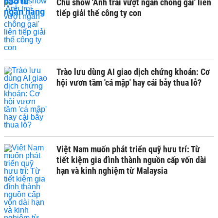
Chủ show 'Anh trai vượt ngàn chông gai' liên
tiếp giải thế công ty con
Trào lưu dùng AI giao dịch chứng khoán: Cơ
hội vươn tầm 'cá mập' hay cái bẫy thua lỗ?
Việt Nam muốn phát triển quỹ hưu trí: Từ
tiết kiệm gia đình thành nguồn cấp vốn dài
hạn và kinh nghiệm từ Malaysia