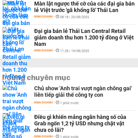
Màn lật ngược thế cờ của các đại gia bán
lẻ Việt trước 'gã khổng lồ' Thái Lan
KINH DOANH
-
08:18 | 20/08/2025
Đại gia bán lẻ Thái Lan Central Retail
giảm doanh thu hơn 1.200 tỷ đồng ở Việt
Nam
KINH DOANH
-
11:28 | 19/08/2025
Cùng chuyên mục
Chủ show 'Anh trai vượt ngàn chông gai'
liên tiếp giải thế công ty con
KINH DOANH
-
1 phút trước
Điều gì khiến mảng ngân hàng số của
Grab ngốn 1,2 tỷ USD nhưng chật vật
chưa có lãi?
KINH DOANH
-
1 phút trước