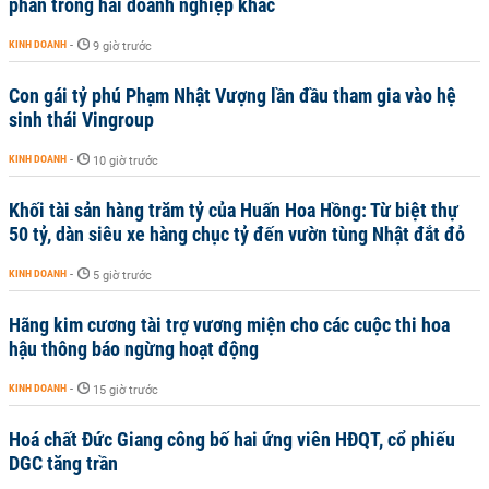
phần trong hai doanh nghiệp khác
KINH DOANH
-
9 giờ trước
Con gái tỷ phú Phạm Nhật Vượng lần đầu tham gia vào hệ
sinh thái Vingroup
KINH DOANH
-
10 giờ trước
Khối tài sản hàng trăm tỷ của Huấn Hoa Hồng: Từ biệt thự
50 tỷ, dàn siêu xe hàng chục tỷ đến vườn tùng Nhật đắt đỏ
KINH DOANH
-
5 giờ trước
Hãng kim cương tài trợ vương miện cho các cuộc thi hoa
hậu thông báo ngừng hoạt động
KINH DOANH
-
15 giờ trước
Hoá chất Đức Giang công bố hai ứng viên HĐQT, cổ phiếu
DGC tăng trần