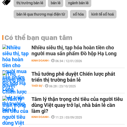
thị trường bán lẻ
bán lẻ
ngành bán lẻ
bán lẻ qua thương mại điện tử
số hóa
kinh tế số hoá
Có thể bạn quan tâm
Nhiều siêu thị, tạp hóa hoàn tiền cho
người mua sản phẩm Đồ hộp Hạ Long
KINH DOANH
-
06:34 | 12/01/2026
Thủ tướng phê duyệt Chiến lược phát
triển thị trường bán lẻ
THỜI SỰ
-
06:28 | 23/10/2025
Tâm lý thận trọng chi tiêu của người tiêu
dùng Việt quay trở lại, nhà bán lẻ cần
làm gì?
KINH DOANH
-
11:23 | 03/09/2025