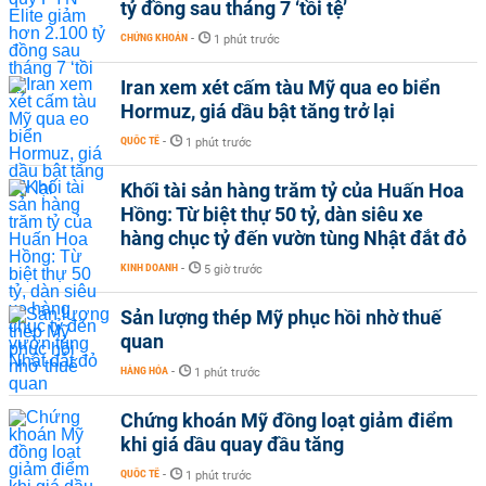
tỷ đồng sau tháng 7 ‘tồi tệ’
CHỨNG KHOÁN
-
1 phút trước
Iran xem xét cấm tàu Mỹ qua eo biển
Hormuz, giá dầu bật tăng trở lại
QUỐC TẾ
-
1 phút trước
Khối tài sản hàng trăm tỷ của Huấn Hoa
Hồng: Từ biệt thự 50 tỷ, dàn siêu xe
hàng chục tỷ đến vườn tùng Nhật đắt đỏ
KINH DOANH
-
5 giờ trước
Sản lượng thép Mỹ phục hồi nhờ thuế
quan
HÀNG HÓA
-
1 phút trước
Chứng khoán Mỹ đồng loạt giảm điểm
khi giá dầu quay đầu tăng
QUỐC TẾ
-
1 phút trước