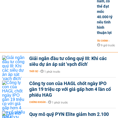
năm, có
thể đạt
mốc
40.000 tỷ
nếu tình
hình
thuận lợi
TÀI CHÍNH
-
9 giờ trước
Giải ngân đầu tư công quý III: Khi các
siêu dự án áp sát 'vạch đích'
THỜI SỰ
-
1 phút trước
Công ty con của HAGL chốt ngày IPO
gần 19 triệu cp với giá gấp hơn 4 lần cổ
phiếu HAG
CHỨNG KHOÁN
-
1 phút trước
Quy mô quỹ PYN Elite giảm hơn 2.100