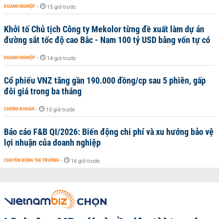
DOANH NGHIỆP
-
15 giờ trước
Khởi tố Chủ tịch Công ty Mekolor từng đề xuất làm dự án
đường sắt tốc độ cao Bắc - Nam 100 tỷ USD bằng vốn tự có
DOANH NGHIỆP
-
14 giờ trước
Cổ phiếu VNZ tăng gần 190.000 đồng/cp sau 5 phiên, gấp
đôi giá trong ba tháng
CHỨNG KHOÁN
-
15 giờ trước
Báo cáo F&B QI/2026: Biến động chi phí và xu hướng bảo vệ
lợi nhuận của doanh nghiệp
CHUYỂN ĐỘNG THỊ TRƯỜNG
-
16 giờ trước