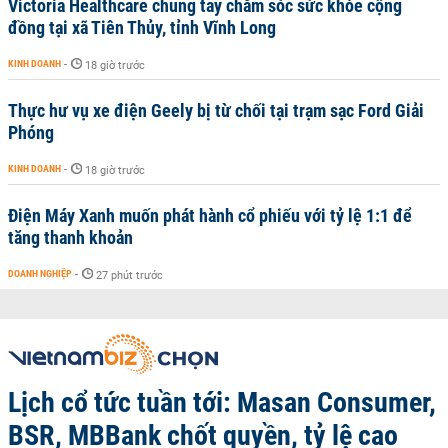
Victoria Healthcare chung tay chăm sóc sức khỏe cộng
đồng tại xã Tiên Thủy, tỉnh Vĩnh Long
KINH DOANH
-
18 giờ trước
Thực hư vụ xe điện Geely bị từ chối tại trạm sạc Ford Giải
Phóng
KINH DOANH
-
18 giờ trước
Điện Máy Xanh muốn phát hành cổ phiếu với tỷ lệ 1:1 để
tăng thanh khoản
DOANH NGHIỆP
-
27 phút trước
Lịch cổ tức tuần tới: Masan Consumer,
BSR, MBBank chốt quyền, tỷ lệ cao