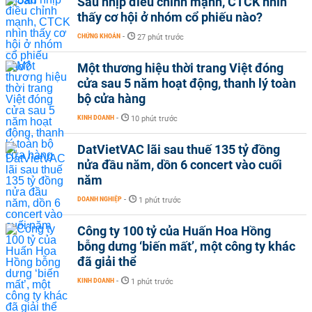
Sau nhịp điều chỉnh mạnh, CTCK nhìn
thấy cơ hội ở nhóm cổ phiếu nào?
CHỨNG KHOÁN
-
27 phút trước
Một thương hiệu thời trang Việt đóng
cửa sau 5 năm hoạt động, thanh lý toàn
bộ cửa hàng
KINH DOANH
-
10 phút trước
DatVietVAC lãi sau thuế 135 tỷ đồng
nửa đầu năm, dồn 6 concert vào cuối
năm
DOANH NGHIỆP
-
1 phút trước
Công ty 100 tỷ của Huấn Hoa Hồng
bỗng dưng ‘biến mất’, một công ty khác
đã giải thể
KINH DOANH
-
1 phút trước