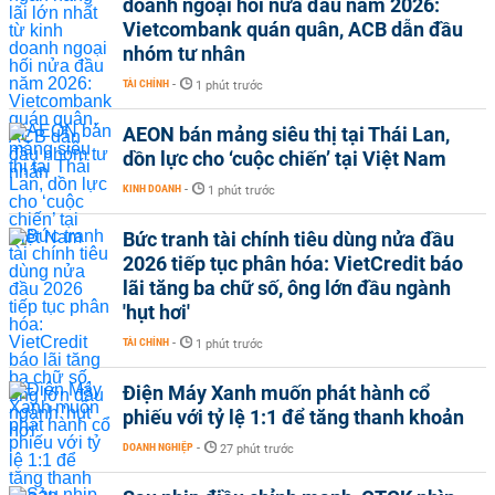
doanh ngoại hối nửa đầu năm 2026:
Vietcombank quán quân, ACB dẫn đầu
nhóm tư nhân
TÀI CHÍNH
-
1 phút trước
AEON bán mảng siêu thị tại Thái Lan,
dồn lực cho ‘cuộc chiến’ tại Việt Nam
KINH DOANH
-
1 phút trước
Bức tranh tài chính tiêu dùng nửa đầu
2026 tiếp tục phân hóa: VietCredit báo
lãi tăng ba chữ số, ông lớn đầu ngành
'hụt hơi'
TÀI CHÍNH
-
1 phút trước
Điện Máy Xanh muốn phát hành cổ
phiếu với tỷ lệ 1:1 để tăng thanh khoản
DOANH NGHIỆP
-
27 phút trước