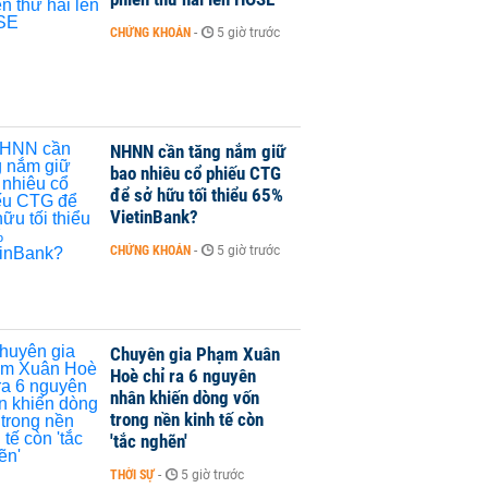
CHỨNG KHOÁN
-
5 giờ trước
NHNN cần tăng nắm giữ
bao nhiêu cổ phiếu CTG
để sở hữu tối thiểu 65%
VietinBank?
CHỨNG KHOÁN
-
5 giờ trước
Chuyên gia Phạm Xuân
Hoè chỉ ra 6 nguyên
nhân khiến dòng vốn
trong nền kinh tế còn
'tắc nghẽn'
THỜI SỰ
-
5 giờ trước