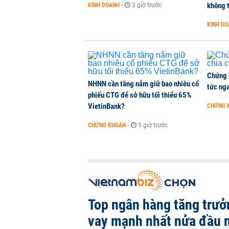
THỜI SỰ
-
1 giờ trước
không t
KINH DOANH
-
3 giờ trước
KINH D
TikToker Khánh Sky, Vua Quạt, Hồ
KINH DOANH
-
1 giờ trước
Chứng 
NHNN cần tăng nắm giữ bao nhiêu cổ
tức nga
phiếu CTG để sở hữu tối thiểu 65%
VietinBank?
CHỨNG 
CHỨNG KHOÁN
-
5 giờ trước
Top ngân hàng tăng trưở
vay mạnh nhất nửa đầu