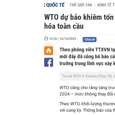
QUỐC TẾ
THẾ GIỚI 24H
KINH TẾ T
WTO dự báo khiêm tốn 
hóa toàn cầu
10:26 | 14/10/2023
Chia sẻ
Theo phóng viên TTXVN tạ
mới đây đã công bố báo cá
trưởng trong lĩnh vực này 
Trụ sở WTO ở Geneva (Thụy Sĩ). 
WTO cũng cho rằng tăng trư
2024 – mức không thay đổi n
Theo WTO, khối lượng thươn
với cùng kỳ. Thông báo của 