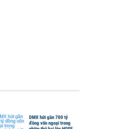
DMX hút gần 700 tỷ
đồng vốn ngoại trong
phiên thứ hai lên HOSE