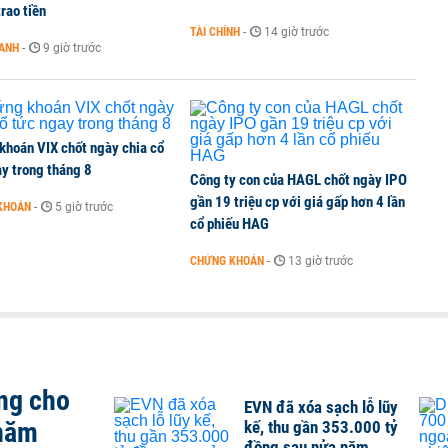
rao tiền
TÀI CHÍNH
-
14 giờ trước
OANH
-
9 giờ trước
 Văn Khoa bị khởi tố
khoán VIX chốt ngày chia cổ
y trong tháng 8
Công ty con của HAGL chốt ngày IPO
gần 19 triệu cp với giá gấp hơn 4 lần
KHOÁN
-
5 giờ trước
cổ phiếu HAG
CHỨNG KHOÁN
-
13 giờ trước
ng cho
EVN đã xóa sạch lỗ lũy
 năm
kế, thu gần 353.000 tỷ
đồng sau nửa năm