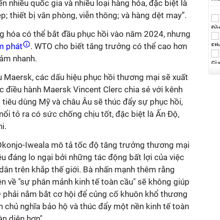
ến nhiều quốc gia và nhiều loại hàng hóa, đặc biệt là
; thiết bị văn phòng, viễn thông; và hàng dệt may”.
g hóa có thể bắt đầu phục hồi vào năm 2024, nhưng
m phát
. WTO cho biết tăng trưởng có thể cao hơn
iảm nhanh.
u Maersk, các dấu hiệu phục hồi thương mại sẽ xuất
 điều hành Maersk Vincent Clerc chia sẻ với kênh
 tiêu dùng Mỹ và châu Âu sẽ thúc đẩy sự phục hồi,
nổi tỏ ra có sức chống chịu tốt, đặc biệt là Ấn Độ,
i.
onjo-Iweala mô tả tốc độ tăng trưởng thương mại
ều đáng lo ngại bởi những tác động bất lợi của việc
dân trên khắp thế giới. Bà nhấn mạnh thêm rằng
ện về "sự phân mảnh kinh tế toàn cầu" sẽ không giúp
TO phải nắm bắt cơ hội để củng cố khuôn khổ thương
 chủ nghĩa bảo hộ và thúc đẩy một nền kinh tế toàn
àn diện hơn".