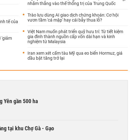
nhắm thẳng vào thế thống trị của Trung Quốc
Trào lưu dùng AI giao dịch chứng khoán: Cơ hội
vươn tầm 'cá mập' hay cái bẫy thua lỗ?
inh tế của
Việt Nam muốn phát triển quỹ hưu trí: Từ tiết kiệm
gia đình thành nguồn cấp vốn dài hạn và kinh
 'giảm
nghiệm từ Malaysia
Iran xem xét cấm tàu Mỹ qua eo biển Hormuz, giá
dầu bật tăng trở lại
g Yên gần 500 ha
ng tại khu Chợ Gà - Gạo