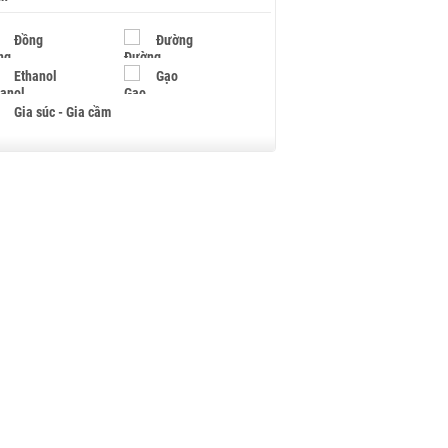
Đồng
Đường
Ethanol
Gạo
Gia súc - Gia cầm
Giấy
Gỗ
Hạt điều
Hồ tiêu - Hạt tiêu
Khí đốt
Kim loại khác
Mắc ca
Muối
Ngũ cốc
Nhựa - Hạt nhựa
Palladium
Phân bón