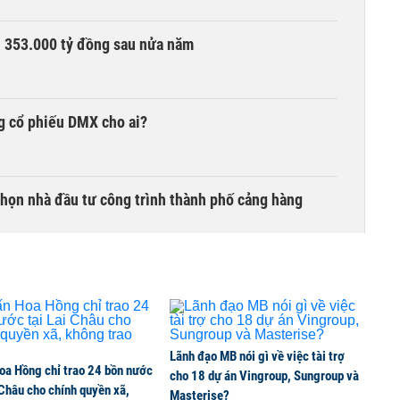
ần 353.000 tỷ đồng sau nửa năm
g cổ phiếu DMX cho ai?
chọn nhà đầu tư công trình thành phố cảng hàng
TCK, ai đã mua vào?
Lãnh đạo MB nói gì về việc tài trợ
oa Hồng chỉ trao 24 bồn nước
ine, lao động công trình đóng BHXH bắt buộc
cho 18 dự án Vingroup, Sungroup và
 Châu cho chính quyền xã,
Masterise?