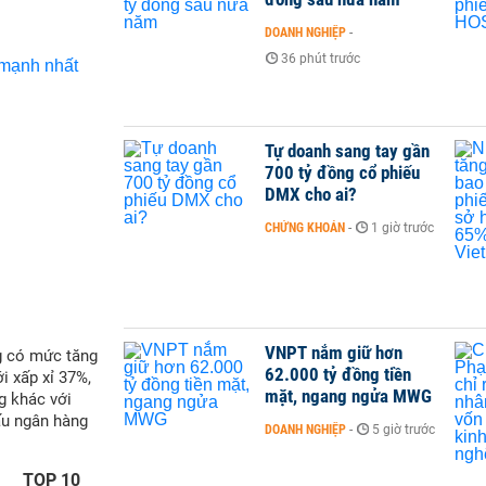
DOANH NGHIỆP
-
36 phút trước
Tự doanh sang tay gần
700 tỷ đồng cổ phiếu
DMX cho ai?
CHỨNG KHOÁN
-
1 giờ trước
VNPT nắm giữ hơn
g có mức tăng
62.000 tỷ đồng tiền
i xấp xỉ 37%,
mặt, ngang ngửa MWG
g khác với
ấu ngân hàng
DOANH NGHIỆP
-
5 giờ trước
TOP 10