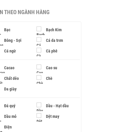
IN THEO NGÀNH HÀNG
Bạc
Bạch Kim
Bông - Sợi
Cá da trơn
Cá ngừ
Cà phê
Cacao
Cao su
Chất dẻo
Chè
Da giày
Đá quý
Dầu - Hạt dầu
Dầu mỏ
Dệt may
Điện