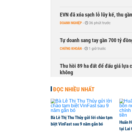
EVN đã xóa sạch lỗ lũy kế, thu g
DOANH NGHIỆP
-
36 phút trước
Tự doanh sang tay gần 700 tỷ đồn
CHỨNG KHOÁN
-
1 giờ trước
Thu hồi 89 ha đất để đấu giá lựa 
không
NHÀ ĐẤT
-
1 giờ trước
ĐỌC NHIỀU NHẤT
Dòng tiền ngoại bất ngờ trở lại T
CHỨNG KHOÁN
-
1 giờ trước
Bà Lê Thị Thu Thủy gửi lời chào tạm
Huấn H
Kiến nghị đưa người bán hàng onl
biệt VinFast sau 9 năm gắn bó
tại Lai