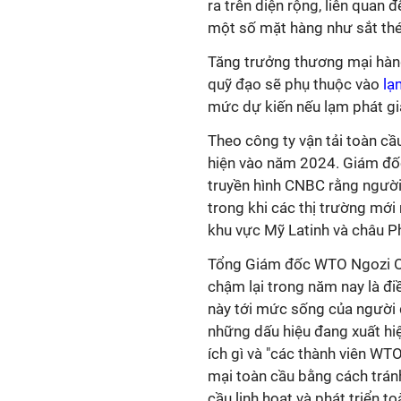
ra trên diện rộng, liên quan đ
một số mặt hàng như sắt thép
Tăng trưởng thương mại hàn
quỹ đạo sẽ phụ thuộc vào
lạ
mức dự kiến nếu lạm phát g
Theo công ty vận tải toàn cầ
hiện vào năm 2024. Giám đốc
truyền hình CNBC rằng người
trong khi các thị trường mới 
khu vực Mỹ Latinh và châu Ph
Tổng Giám đốc WTO Ngozi Ok
chậm lại trong năm nay là đi
này tới mức sống của người 
những dấu hiệu đang xuất hi
ích gì và "các thành viên W
mại toàn cầu bằng cách tránh
cầu linh hoạt và phát triển to