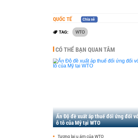
QUỐC TẾ
Chia sẻ
WTO
TAG:
CÓ THỂ BẠN QUAN TÂM
Ấn Độ đề xuất áp thuế đối ứng đối vớ
ô tô của Mỹ tại WTO
Tương lai u ám của WTO