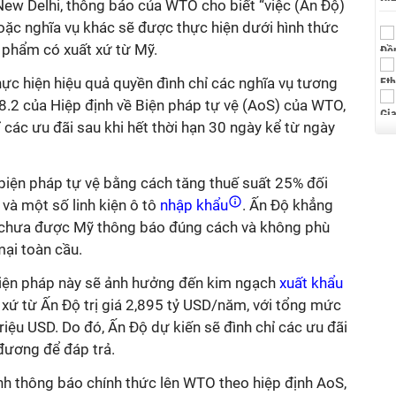
ew Delhi, thông báo của WTO cho biết “việc (Ấn Độ)
hoặc nghĩa vụ khác sẽ được thực hiện dưới hình thức
n phẩm có xuất xứ từ Mỹ.
ực hiện hiệu quả quyền đình chỉ các nghĩa vụ tương
8.2 của Hiệp định về Biện pháp tự vệ (AoS) của WTO,
 các ưu đãi sau khi hết thời hạn 30 ngày kể từ ngày
biện pháp tự vệ bằng cách tăng thuế suất 25% đối
 và một số linh kiện ô tô
nhập khẩu
. Ấn Độ khẳng
y chưa được Mỹ thông báo đúng cách và không phù
mại toàn cầu.
iện pháp này sẽ ảnh hưởng đến kim ngạch
xuất khẩu
xứ từ Ấn Độ trị giá 2,895 tỷ USD/năm, với tổng mức
riệu USD. Do đó, Ấn Độ dự kiến sẽ đình chỉ các ưu đãi
đương để đáp trả.
nh thông báo chính thức lên WTO theo hiệp định AoS,