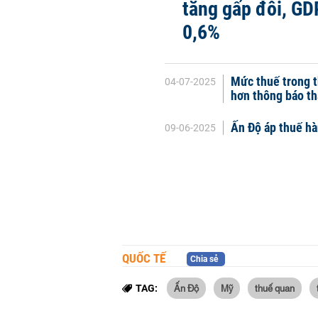
tăng gấp đôi, GD
0,6%
Mức thuế trong 
04-07-2025
hơn thông báo th
Ấn Độ áp thuế hà
09-06-2025
QUỐC TẾ
Chia sẻ
Ấn Độ
Mỹ
thuế quan
TAG: