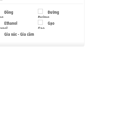
Đồng
Đường
Ethanol
Gạo
Gia súc - Gia cầm
Giấy
Gỗ
Hạt điều
Hồ tiêu - Hạt tiêu
Khí đốt
Kim loại khác
Mắc ca
Muối
Ngũ cốc
Nhựa - Hạt nhựa
Palladium
Phân bón