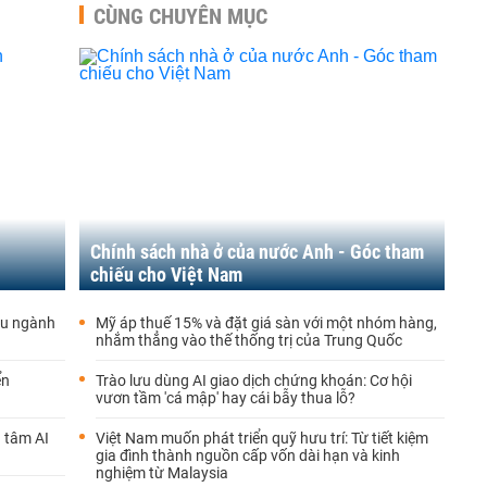
CÙNG CHUYÊN MỤC
Chính sách nhà ở của nước Anh - Góc tham
chiếu cho Việt Nam
iều ngành
Mỹ áp thuế 15% và đặt giá sàn với một nhóm hàng,
nhắm thẳng vào thế thống trị của Trung Quốc
ển
Trào lưu dùng AI giao dịch chứng khoán: Cơ hội
vươn tầm 'cá mập' hay cái bẫy thua lỗ?
 tâm AI
Việt Nam muốn phát triển quỹ hưu trí: Từ tiết kiệm
gia đình thành nguồn cấp vốn dài hạn và kinh
nghiệm từ Malaysia