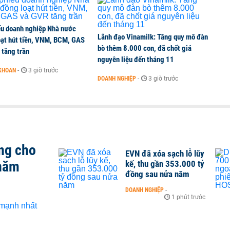
ếu doanh nghiệp Nhà nước
Lãnh đạo Vinamilk: Tăng quy mô đàn
oạt hút tiền, VNM, BCM, GAS
bò thêm 8.000 con, đã chốt giá
 tăng trần
nguyên liệu đến tháng 11
KHOÁN
-
3 giờ trước
DOANH NGHIỆP
-
3 giờ trước
ng cho
EVN đã xóa sạch lỗ lũy
 năm
kế, thu gần 353.000 tỷ
đồng sau nửa năm
DOANH NGHIỆP
-
1 phút trước