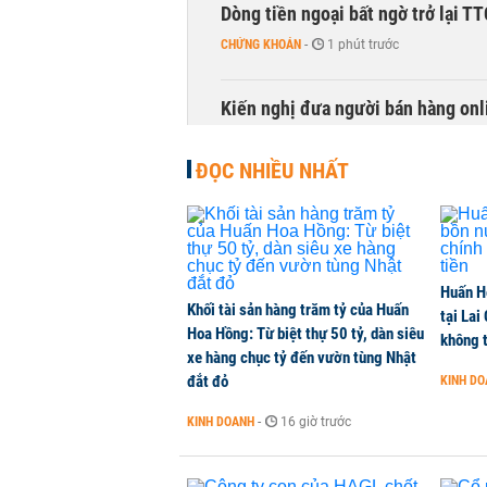
Dòng tiền ngoại bất ngờ trở lại T
CHỨNG KHOÁN
-
1 phút trước
Kiến nghị đưa người bán hàng onl
THỜI SỰ
-
1 phút trước
ĐỌC NHIỀU NHẤT
TikToker Khánh Sky, Vua Quạt, Hồ
KINH DOANH
-
1 phút trước
Huấn H
Tổng Giám đốc Chứng khoán EVS 
Khối tài sản hàng trăm tỷ của Huấn
tại Lai
CHỨNG KHOÁN
-
1 phút trước
Hoa Hồng: Từ biệt thự 50 tỷ, dàn siêu
không t
xe hàng chục tỷ đến vườn tùng Nhật
đắt đỏ
KINH D
Căn hộ 2PN+ The Parkland: Lựa ch
KINH DOANH
-
16 giờ trước
NHÀ ĐẤT
-
1 phút trước