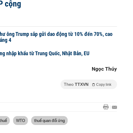
P cộng
thư ông Trump sắp gửi dao động từ 10% đến 70%, cao
áng 4
ng nhập khẩu từ Trung Quốc, Nhật Bản, EU
Ngọc Thúy
Theo
TTXVN
Copy link
thuế
WTO
thuế quan đối ứng