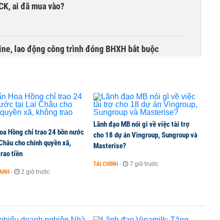
TCK, ai đã mua vào?
ine, lao động công trình đóng BHXH bắt buộc
 Văn Khoa bị khởi tố
Lãnh đạo MB nói gì về việc tài trợ
oa Hồng chỉ trao 24 bồn nước
xin từ nhiệm
cho 18 dự án Vingroup, Sungroup và
 Châu cho chính quyền xã,
Masterise?
rao tiền
TÀI CHÍNH
-
7 giờ trước
OANH
-
2 giờ trước
ọn linh hoạt cho hành trình an cư