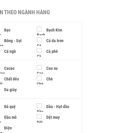
IN THEO NGÀNH HÀNG
Bạc
Bạch Kim
Bông - Sợi
Cá da trơn
Cá ngừ
Cà phê
Cacao
Cao su
Chất dẻo
Chè
Da giày
Đá quý
Dầu - Hạt dầu
Dầu mỏ
Dệt may
Điện