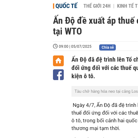
QUỐC TẾ
THẾ GIỚI 24H
KINH TẾ T
Ấn Độ đề xuất áp thuế 
tại WTO
09:00 | 05/07/2025
Chia sẻ
Ấn Độ đã đệ trình lên Tổ 
đối ứng đối với các thuế q
kiện ô tô.
Tàu chở hàng hóa neo tại cảng Los
Ngày 4/7, Ấn Độ đã đệ trình
thuế đối ứng đối với các thu
ô tô, trong bối cảnh hai quốc
thương mại tạm thời.