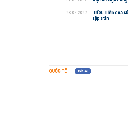
Triều Tiên dọa s
28-07-2022
tập trận
QUỐC TẾ
Chia sẻ