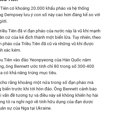
u Tiên có khoảng 20.000 khẩu pháo và hệ thống
ng Dempsey lưu ý con số này cao hơn đáng kể so với
giới.
iều Tiên đã ví đạn pháo của nước này là vũ khí mạnh
căn cứ của kẻ địch thành một biển lửa. Tuy nhiên, theo
n pháo của Triều Tiên đã cũ và những vũ khí được
nh xác kém.
riều Tiên vào đảo Yeonpyeong của Hàn Quốc năm
ng, ông Bennett ước tính chỉ 80 trong số 300-400
a có khả năng trúng mục tiêu.
e cho rằng khoảng một nửa trong số đạn pháo mà
ng biển trước khi tới hòn đảo. Ông Bennett cảnh báo
 vấn đề tương tự và điều này sẽ không khiến họ hài
ũng tỏ ra nghi ngờ về tính hữu dụng của đạn dược
uân sự của Nga tại Ukraine.