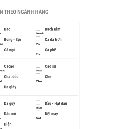
IN THEO NGÀNH HÀNG
Bạc
Bạch Kim
Bông - Sợi
Cá da trơn
Cá ngừ
Cà phê
Cacao
Cao su
Chất dẻo
Chè
Da giày
Đá quý
Dầu - Hạt dầu
Dầu mỏ
Dệt may
Điện