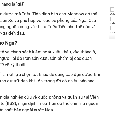
àng là "giả".
đạn dược mà Triều Tiên định bán cho Moscow có thể
i Liên Xô và phù hợp với các bệ phóng của Nga. Câu
ượng nguồn cung vũ khí từ Triều Tiên như thế nào và
 Nga đến đâu.
cho Nga
?
tế và chính sách kiểm soát xuất khẩu, vào tháng 8,
ười lái do Iran sản xuất, sản phẩm bị các quan
ề về kỹ thuật.
hể là một lựa chọn tốt khác để cung cấp đạn dược, khi
ho dự trữ đạn khá lớn, trong đó có nhiều bản sao
gia nghiên cứu về quốc phòng và quân sự tại Viện
ế (IISS), nhận định Triều Tiên có thể chính là nguồn
ớn nhất bên ngoài nước Nga.