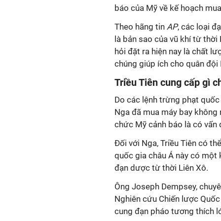
báo của Mỹ về kế hoạch mua h
Theo hãng tin
AP
, các loại 
là bản sao của vũ khí từ thờ
hỏi đặt ra hiện nay là chất l
chúng giúp ích cho quân đội
Triều Tiên cung cấp gì 
Do các lệnh trừng phạt quốc 
Nga đã mua máy bay không ng
chức Mỹ cảnh báo là có vấn đ
Đối với Nga, Triều Tiên có t
quốc gia châu Á này có một k
đạn dược từ thời Liên Xô.
Ông Joseph Dempsey, chuyên 
Nghiên cứu Chiến lược Quốc t
cung đạn pháo tương thích l