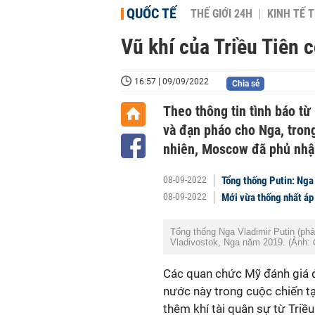
QUỐC TẾ
THẾ GIỚI 24H
KINH TẾ T
Vũ khí của Triều Tiên 
16:57 | 09/09/2022
Chia sẻ
Theo thông tin tình báo từ
và đạn pháo cho Nga, trong
nhiên, Moscow đã phủ nhận
Tổng thống Putin: Nga
08-09-2022
Mới vừa thống nhất áp 
08-09-2022
Tổng thống Nga Vladimir Putin (phả
Vladivostok, Nga năm 2019. (Ảnh:
Các quan chức Mỹ đánh giá đ
nước này trong cuộc chiến t
thêm khí tài quân sự từ Triều