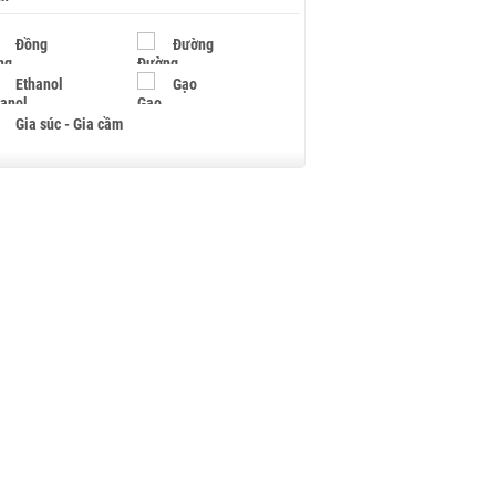
Đồng
Đường
Ethanol
Gạo
Gia súc - Gia cầm
Giấy
Gỗ
Hạt điều
Hồ tiêu - Hạt tiêu
Khí đốt
Kim loại khác
Mắc ca
Muối
Ngũ cốc
Nhựa - Hạt nhựa
Palladium
Phân bón