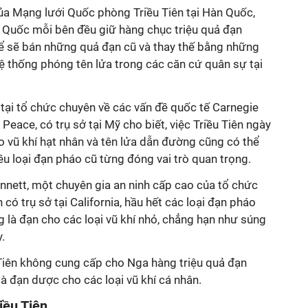
của Mạng lưới Quốc phòng Triều Tiên tại Hàn Quốc,
n Quốc mỗi bên đều giữ hàng chục triệu quả đạn
hể sẽ bán những quả đạn cũ và thay thế bằng những
ệ thống phóng tên lửa trong các căn cứ quân sự tại
tại tổ chức chuyên về các vấn đề quốc tế Carnegie
eace, có trụ sở tại Mỹ cho biết, việc Triều Tiên ngày
 vũ khí hạt nhân và tên lửa dẫn đường cũng có thể
ều loại đạn pháo cũ từng đóng vai trò quan trọng.
nnett, một chuyên gia an ninh cấp cao của tổ chức
ó trụ sở tại California, hầu hết các loại đạn pháo
 là đạn cho các loại vũ khí nhỏ, chẳng hạn như súng
.
Tiên không cung cấp cho Nga hàng triệu quả đạn
là đạn dược cho các loại vũ khí cá nhân.
iều Tiên