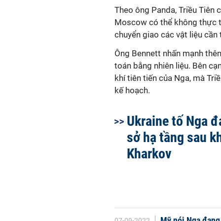
Theo ông Panda, Triều Tiên c
Moscow có thể không thực th
chuyển giao các vật liệu cần t
Ông Bennett nhấn mạnh thêm
toán bằng nhiên liệu. Bên cạ
khí tiên tiến của Nga, mà Tri
kế hoạch.
Ukraine tố Nga đ
sở hạ tầng sau k
Kharkov
Mỹ nói Nga đang 
07-09-2022