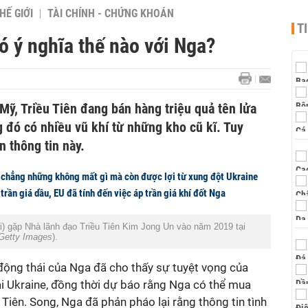
HẾ GIỚI
TÀI CHÍNH - CHỨNG KHOÁN
T
có ý nghĩa thế nào với Nga?
 Mỹ, Triều Tiên đang bán hàng triệu quả tên lửa
 đó có nhiều vũ khí từ những kho cũ kĩ. Tuy
 thông tin này.
 chẳng những không mất gì mà còn được lợi từ xung đột Ukraine
trần giá dầu, EU đã tính đến việc áp trần giá khí đốt Nga
i) gặp Nhà lãnh đạo Triều Tiên Kim Jong Un vào năm 2019 tại
Getty Images
).
ộng thái của Nga đã cho thấy sự tuyệt vọng của
ại Ukraine, đồng thời dự báo rằng Nga có thể mua
 Tiên. Song, Nga đã phản pháo lại rằng thông tin tình