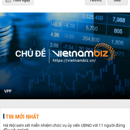
Theo ngày
TRƯỚC
SAU
VPF
TIN MỚI NHẤT
Hà Nội xem xét miễn nhiệm chức vụ ủy viên UBND với 11 người đứng
đầu sở, ngành