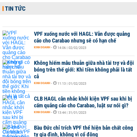
TIN TỨC
VPF xuống nước với HAGL: Vẫn được quảng
cáo cho Carabao nhưng sẽ có hạn chế
KINH DOANH
-
14:06 | 02/02/2023
Không hiếm mâu thuẫn giữa nhà tài trợ và đội
bóng trên thế giới: Khi tiền không phải là tất
cả
KINH DOANH
-
11:13 | 01/02/2023
CLB HAGL cân nhắc khởi kiện VPF sau khi bị
cấm quảng cáo cho Carabao, luật sư nói gì?
KINH DOANH
-
13:44 | 31/01/2023
Bầu Đức chỉ trích VPF thể hiện bản chất công
ty gia đình, không vì cổ đông