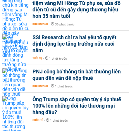
tiệm vàng Mi Hồng: Từ phụ xe, sửa đồ
điện tử cũ đến gây dựng thương hiệu
hơn 35 năm tuổi
KINH DOANH
-
36 phút trước
SSI Research chỉ ra hai yếu tố quyết
định động lực tăng trưởng nửa cuối
năm
THỜI SỰ
-
1 phút trước
PNJ công bố thông tin bất thường liên
quan đến vấn đề nộp thuế
KINH DOANH
-
1 phút trước
Ông Trump sắp có quyền tùy ý áp thuế
100% lên những đối tác thương mại
hàng đầu?
QUỐC TẾ
-
1 phút trước