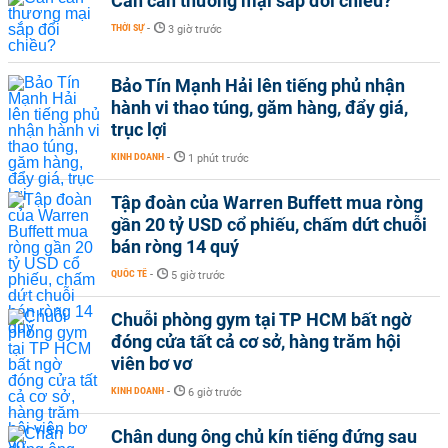
Cán cân thương mại sắp đổi chiều?
THỜI SỰ
-
3 giờ trước
Bảo Tín Mạnh Hải lên tiếng phủ nhận
hành vi thao túng, găm hàng, đẩy giá,
trục lợi
KINH DOANH
-
1 phút trước
Tập đoàn của Warren Buffett mua ròng
gần 20 tỷ USD cổ phiếu, chấm dứt chuỗi
bán ròng 14 quý
QUỐC TẾ
-
5 giờ trước
Chuỗi phòng gym tại TP HCM bất ngờ
đóng cửa tất cả cơ sở, hàng trăm hội
viên bơ vơ
KINH DOANH
-
6 giờ trước
Chân dung ông chủ kín tiếng đứng sau