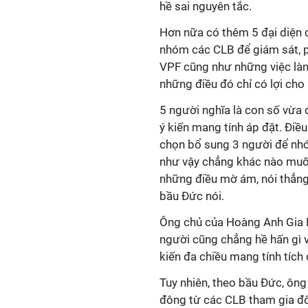
hề sai nguyên tắc.
Hơn nữa có thêm 5 đại diện 
nhóm các CLB để giám sát, p
VPF cũng như những việc làm
những điều đó chỉ có lợi cho
5 người nghĩa là con số vừa 
ý kiến mang tính áp đặt. Điều
chọn bổ sung 3 người để nhó
như vậy chẳng khác nào muố
những điều mờ ám, nói thẳng 
bầu Đức nói.
Ông chủ của Hoàng Anh Gia L
người cũng chẳng hề hấn gì vì
kiến đa chiều mang tính tích
Tuy nhiên, theo bầu Đức, ôn
đông từ các CLB tham gia đôn