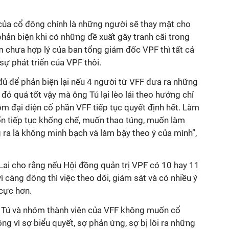
của cổ đông chính là những người sẽ thay mặt cho
hản biện khi có những đề xuất gây tranh cãi trong
 chưa hợp lý của ban tổng giám đốc VPF thì tất cả
 sự phát triển của VPF thôi.
đủ để phản biện lại nếu 4 người từ VFF đưa ra những
 đó quá tốt vậy mà ông Tú lại lèo lái theo hướng chỉ
m đại diện cổ phần VFF tiếp tục quyết định hết. Làm
n tiếp tục khống chế, muốn thao túng, muốn làm
ra là không minh bạch và làm bậy theo ý của mình”,
ai cho rằng nếu Hội đồng quản trị VPF có 10 hay 11
 càng đông thì việc theo dõi, giám sát và có nhiều ý
 cực hơn.
g Tú và nhóm thành viên của VFF không muốn cổ
g vì sợ biểu quyết, sợ phản ứng, sợ bị lôi ra những