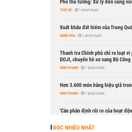
Phó thủ tướng: Xử lý đến cùng v
THỜI SỰ
-
1 phút trước
Xuất khẩu đất hiếm của Trung Qu
HÀNG HÓA
-
1 phút trước
Thanh tra Chính phủ chỉ ra loạt v
DOJI, chuyển hồ sơ sang Bộ Công
KINH DOANH
-
1 phút trước
Hơn 3.600 món hàng hiệu giả tron
KINH DOANH
-
1 phút trước
'Cần phân định rủi ro của hoạt độn
THỜI SỰ
-
1 phút trước
ĐỌC NHIỀU NHẤT