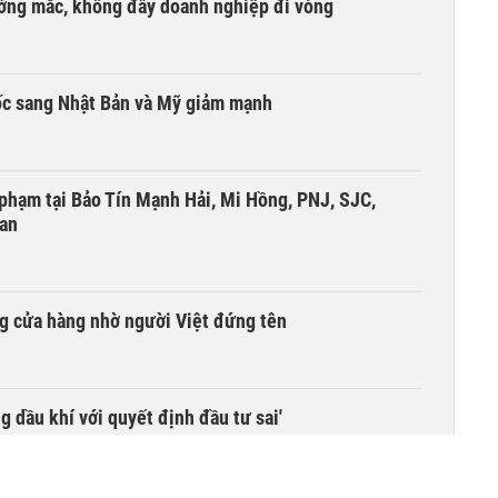
ướng mắc, không đẩy doanh nghiệp đi vòng
ốc sang Nhật Bản và Mỹ giảm mạnh
i phạm tại Bảo Tín Mạnh Hải, Mi Hồng, PNJ, SJC,
 an
g cửa hàng nhờ người Việt đứng tên
g dầu khí với quyết định đầu tư sai'