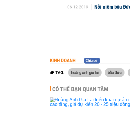
Nỗi niềm bầu Đứ
06-12-2019
KINH DOANH
Chia sẻ
hoàng anh gia lai
bầu đức
TAG:
CÓ THỂ BẠN QUAN TÂM