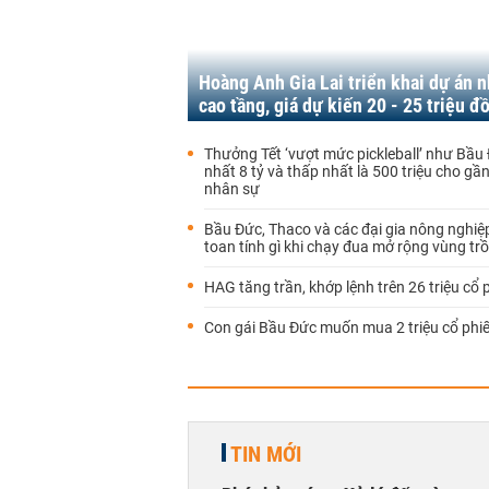
Hoàng Anh Gia Lai triển khai dự án n
cao tầng, giá dự kiến 20 - 25 triệu 
Thưởng Tết ‘vượt mức pickleball’ như Bầu
nhất 8 tỷ và thấp nhất là 500 triệu cho gầ
nhân sự
Bầu Đức, Thaco và các đại gia nông nghiệ
toan tính gì khi chạy đua mở rộng vùng tr
HAG tăng trần, khớp lệnh trên 26 triệu cổ 
Con gái Bầu Đức muốn mua 2 triệu cổ ph
TIN MỚI