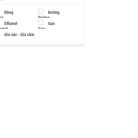
Đồng
Đường
Ethanol
Gạo
Gia súc - Gia cầm
Giấy
Gỗ
Hạt điều
Hồ tiêu - Hạt tiêu
Khí đốt
Kim loại khác
Mắc ca
Muối
Ngũ cốc
Nhựa - Hạt nhựa
Palladium
Phân bón