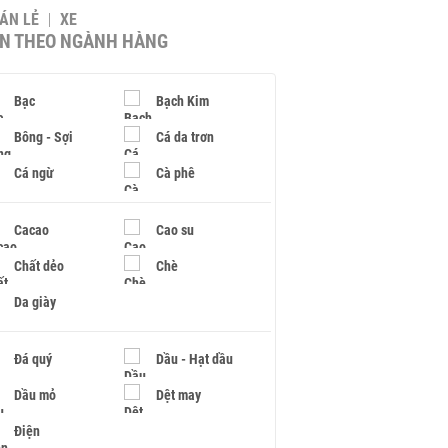
BÁN LẺ
XE
IN THEO NGÀNH HÀNG
Bạc
Bạch Kim
Bông - Sợi
Cá da trơn
Cá ngừ
Cà phê
Cacao
Cao su
Chất dẻo
Chè
Da giày
Đá quý
Dầu - Hạt dầu
Dầu mỏ
Dệt may
Điện