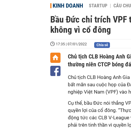
KINH DOANH
STARTUP
CÂU CHU
Bầu Đức chỉ trích VPF t
không vì cổ đông
17:35 | 07/01/2022
Chia sẻ
Chủ tịch CLB Hoàng Anh Gi
thường niên CTCP bóng đá
Chủ tịch CLB Hoàng Anh Gia
bất mãn sau cuộc họp của Đ
nghiệp Việt Nam (VPF) vào 
Cụ thể, bầu Đức nói thẳng VP
quyền lợi của cổ đông. “Thực 
động tức các CLB V-League v
phải trên tinh thần vì quyền 