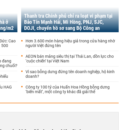
Thanh tra Chính phủ chỉ ra loạt vi phạm tại
hà ở
Bảo Tín Mạnh Hải, Mi Hồng, PNJ, SJC,
đồng/m2
DOJI, chuyển hồ sơ sang Bộ Công an
 Đức: Cao
Hơn 3.600 món hàng hiệu giả trong cửa hàng nhờ
n 500
người Việt đứng tên
AEON bán mảng siêu thị tại Thái Lan, dồn lực cho
p đang
‘cuộc chiến’ tại Việt Nam
ồng chuối?
Vì sao bỗng dưng đứng tên doanh nghiệp, hộ kinh
phiếu
doanh?
iếu HAG
Công ty 100 tỷ của Huấn Hoa Hồng bỗng dưng
‘biến mất’, một công ty khác đã giải thể