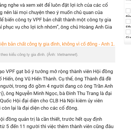
ng nghe và xem xét để luôn đặt lợi ích của các cổ
g nên lái mọi chuyện theo ý muốn chủ quan của
để biến công ty VPF bản chất thành một công ty gia
ỉ phục vụ cho lợi ích nhóm”, ông chủ Hoàng Anh Gia
theo kiểu công ty gia đình. (Ảnh:
Vietnamnet
).
ạo VPF gạt bỏ ý tưởng mở rộng thành viên Hội đồng
ố Hiến, ông Vũ Hiến Thành. Cụ thể, ông Thành đã đề
 9 người, trong đó gồm 4 người đang có ông Trần Anh
rị), ông Nguyễn Minh Ngọc, bà Đinh Thu Trang là đại
Quốc Hội đại diện cho CLB Hà Nội kiêm ủy viên
còn lại là đại diện cho các cổ đông.
i đồng quản trị là cần thiết, trước hết quy định
từ 5 đến 11 người thì việc thêm thành viên cũng đâu