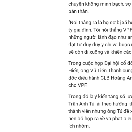
chuyện không minh bạch, sợ 
bản thân.
"Nói thẳng ra là họ sợ bị xã 
ty gia đình. Tôi nói thẳng V
những người lãnh đạo như an
đặt tư duy duy ý chí và buộc
sẽ còn đi xuống và khiến các
Trong cuộc họp Đại hội cổ đ
Hiến, ông Vũ Tiến Thành cùn
đốc điều hành CLB Hoàng Anh
cho VPF.
Trong đó là ý kiến tăng số l
Trần Anh Tú lái theo hướng k
thành viên nhưng ông Tú đề 
nên bỏ họp ra về và phát biể
ích nhóm.