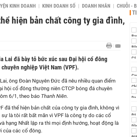
YỆN KINH DOANH
KINH DOANH SỐ
DOANH NHÂN
CHUỖI - 
T
hể hiện bản chất công ty gia đình,
a Lai đã bày tỏ bức xúc sau Đại hội cổ đông
 chuyên nghiệp Việt Nam (VPF).
 Lai, ông Đoàn Nguyên Đức đã nêu nhiều quan điểm
ại hội cổ đông thường niên CTCP bóng đá chuyên
hôm 6/1, theo báo
Thanh Niên
.
F đã thể hiện bản chất của công ty gia đình, không vì
sự là tôi rất bất mãn vì VPF là công ty do các cổ
à hạng Nhất lập ra thì mọi định hướng, hoạt động là
lợi của các cổ đông.