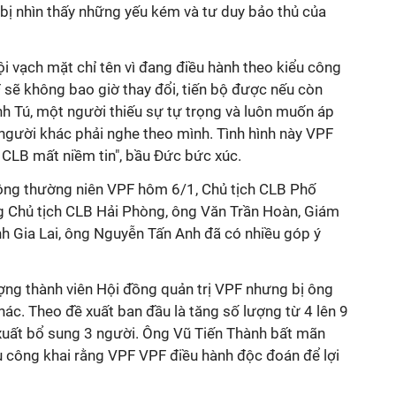
bị nhìn thấy những yếu kém và tư duy bảo thủ của
hội vạch mặt chỉ tên vì đang điều hành theo kiểu công
PF sẽ không bao giờ thay đổi, tiến bộ được nếu còn
h Tú, một người thiếu sự tự trọng và luôn muốn áp
 người khác phải nghe theo mình. Tình hình này VPF
 CLB mất niềm tin", bầu Đức bức xúc.
ông thường niên VPF hôm 6/1, Chủ tịch CLB Phố
g Chủ tịch CLB Hải Phòng, ông Văn Trần Hoàn, Giám
 Gia Lai, ông Nguyễn Tấn Anh đã có nhiều góp ý
ượng thành viên Hội đồng quản trị VPF nhưng bị ông
hác. Theo đề xuất ban đầu là tăng số lượng từ 4 lên 9
xuất bổ sung 3 người. Ông Vũ Tiến Thành bất mãn
u công khai rằng VPF VPF điều hành độc đoán để lợi