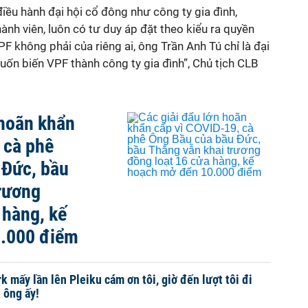
điều hành đại hội cổ đông như công ty gia đình,
ành viên, luôn có tư duy áp đặt theo kiểu ra quyền
F không phải của riêng ai, ông Trần Anh Tú chỉ là đại
ốn biến VPF thành công ty gia đình”, Chủ tịch CLB
 hoãn khẩn
 cà phê
 Đức, bầu
rương
 hàng, kế
.000 điểm
 mấy lần lên Pleiku cám ơn tôi, giờ đến lượt tôi đi
 ông ấy!