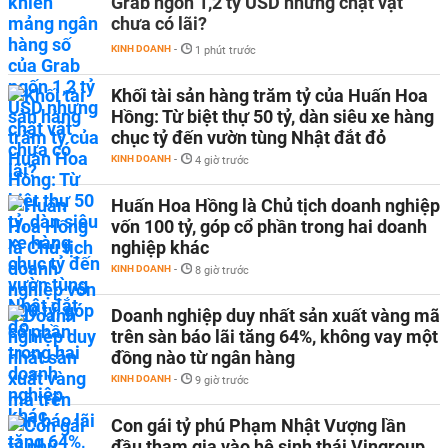
Grab ngốn 1,2 tỷ USD nhưng chật vật
chưa có lãi?
KINH DOANH
-
1 phút trước
Khối tài sản hàng trăm tỷ của Huấn Hoa
Hồng: Từ biệt thự 50 tỷ, dàn siêu xe hàng
chục tỷ đến vườn tùng Nhật đắt đỏ
KINH DOANH
-
4 giờ trước
Huấn Hoa Hồng là Chủ tịch doanh nghiệp
vốn 100 tỷ, góp cổ phần trong hai doanh
nghiệp khác
KINH DOANH
-
8 giờ trước
Doanh nghiệp duy nhất sản xuất vàng mã
trên sàn báo lãi tăng 64%, không vay một
đồng nào từ ngân hàng
KINH DOANH
-
9 giờ trước
Con gái tỷ phú Phạm Nhật Vượng lần
đầu tham gia vào hệ sinh thái Vingroup