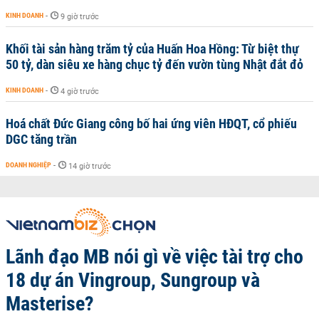
KINH DOANH
-
9 giờ trước
Khối tài sản hàng trăm tỷ của Huấn Hoa Hồng: Từ biệt thự
50 tỷ, dàn siêu xe hàng chục tỷ đến vườn tùng Nhật đắt đỏ
KINH DOANH
-
4 giờ trước
Hoá chất Đức Giang công bố hai ứng viên HĐQT, cổ phiếu
DGC tăng trần
DOANH NGHIỆP
-
14 giờ trước
Lãnh đạo MB nói gì về việc tài trợ cho
18 dự án Vingroup, Sungroup và
Masterise?