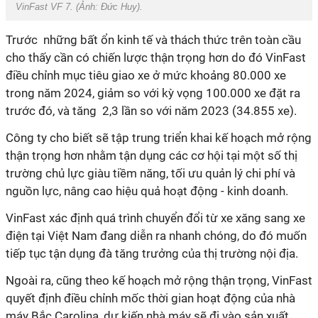
VinFast VF 7. (Ảnh: Đức Huy).
Trước những bất ổn kinh tế và thách thức trên toàn cầu
cho thấy cần có chiến lược thận trọng hơn do đó VinFast
điều chỉnh mục tiêu giao xe ở mức khoảng 80.000 xe
trong năm 2024, giảm so với kỳ vọng 100.000 xe đặt ra
trước đó, và tăng 2,3 lần so với năm 2023 (34.855 xe).
Công ty cho biết sẽ tập trung triển khai kế hoạch mở rộng
thận trọng hơn nhằm tận dụng các cơ hội tại một số thị
trường chủ lực giàu tiềm năng, tối ưu quản lý chi phí và
nguồn lực, nâng cao hiệu quả hoạt động - kinh doanh.
VinFast xác định quá trình chuyển đổi từ xe xăng sang xe
điện tại Việt Nam đang diễn ra nhanh chóng, do đó muốn
tiếp tục tận dụng đà tăng trưởng của thị trường nội địa.
Ngoài ra, cũng theo kế hoạch mở rộng thận trọng, VinFast
quyết định điều chỉnh mốc thời gian hoạt động của nhà
máy Bắc Carolina, dự kiến nhà máy sẽ đi vào sản xuất