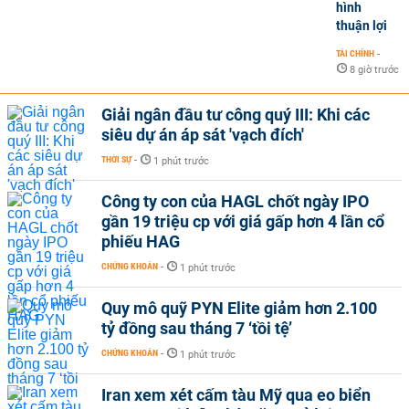
hình
thuận lợi
TÀI CHÍNH
-
8 giờ trước
Giải ngân đầu tư công quý III: Khi các
siêu dự án áp sát 'vạch đích'
THỜI SỰ
-
1 phút trước
Công ty con của HAGL chốt ngày IPO
gần 19 triệu cp với giá gấp hơn 4 lần cổ
phiếu HAG
CHỨNG KHOÁN
-
1 phút trước
Quy mô quỹ PYN Elite giảm hơn 2.100
tỷ đồng sau tháng 7 ‘tồi tệ’
CHỨNG KHOÁN
-
1 phút trước
Iran xem xét cấm tàu Mỹ qua eo biển