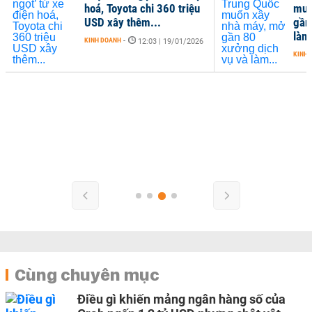
hoá, Toyota chi 360 triệu
muố
USD xây thêm...
gần
làm.
KINH DOANH
-
12:03 | 19/01/2026
KINH 
Cùng chuyên mục
Điều gì khiến mảng ngân hàng số của