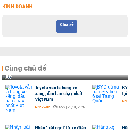
KINH DOANH
Chia sẻ
Cùng chủ đề
Xe
Toyota vẫn là hãng xe
BYD
xăng, dầu bán chạy nhất
tại
Việt Nam
KINH 
KINH DOANH
-
06:27 | 20/01/2026
Nhận ‘trái ngọt’ từ xe điện
Hãn