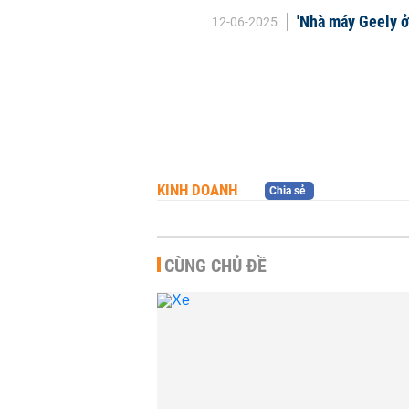
'Nhà máy Geely ở
12-06-2025
KINH DOANH
Chia sẻ
CÙNG CHỦ ĐỀ
Xe máy điện T
tràn vào Đông
mở nhà máy lắp
KINH DOANH
-
08:3