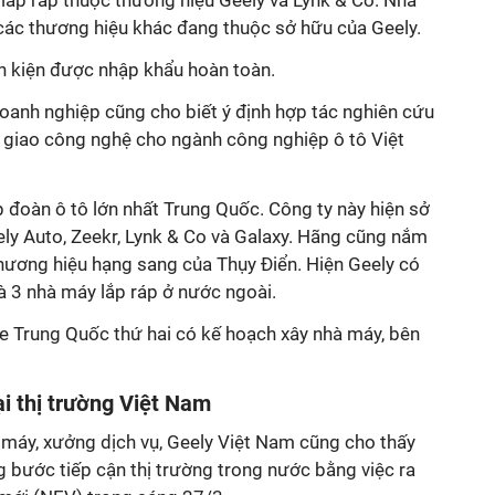
ắp ráp thuộc thương hiệu Geely và Lynk & Co. Nhà
các thương hiệu khác đang thuộc sở hữu của Geely.
h kiện được nhập khẩu hoàn toàn.
doanh nghiệp cũng cho biết ý định hợp tác nghiên cứu
n giao công nghệ cho ngành công nghiệp ô tô Việt
 đoàn ô tô lớn nhất Trung Quốc. Công ty này hiện sở
ly Auto, Zeekr, Lynk & Co và Galaxy. Hãng cũng nắm
thương hiệu hạng sang của Thụy Điển. Hiện Geely có
à 3 nhà máy lắp ráp ở nước ngoài.
xe Trung Quốc thứ hai có kế hoạch xây nhà máy, bên
ại thị trường Việt Nam
máy, xưởng dịch vụ, Geely Việt Nam cũng cho thấy
g bước tiếp cận thị trường trong nước bằng việc ra