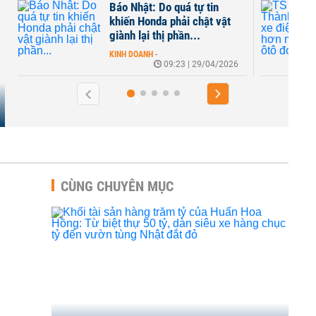
á tự tin
TS Võ Trí Thành: Cần nhìn xe
ải chật vật
điện rộng hơn một ngành ôtô
ần...
đơn lẻ
KINH DOANH
-
3 | 29/04/2026
07:18 | 21/03/2026
CÙNG CHUYÊN MỤC