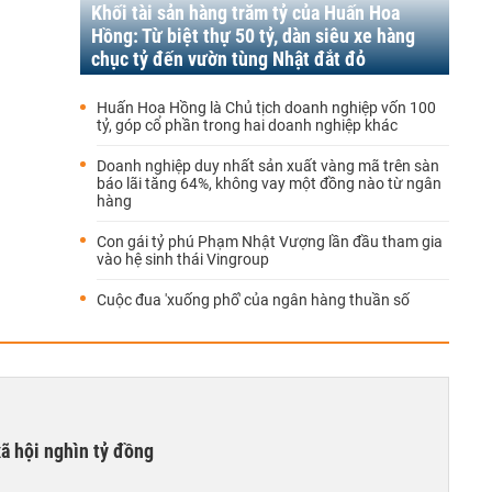
Khối tài sản hàng trăm tỷ của Huấn Hoa
Hồng: Từ biệt thự 50 tỷ, dàn siêu xe hàng
chục tỷ đến vườn tùng Nhật đắt đỏ
Huấn Hoa Hồng là Chủ tịch doanh nghiệp vốn 100
tỷ, góp cổ phần trong hai doanh nghiệp khác
Doanh nghiệp duy nhất sản xuất vàng mã trên sàn
báo lãi tăng 64%, không vay một đồng nào từ ngân
hàng
Con gái tỷ phú Phạm Nhật Vượng lần đầu tham gia
vào hệ sinh thái Vingroup
Cuộc đua 'xuống phố' của ngân hàng thuần số
xã hội nghìn tỷ đồng