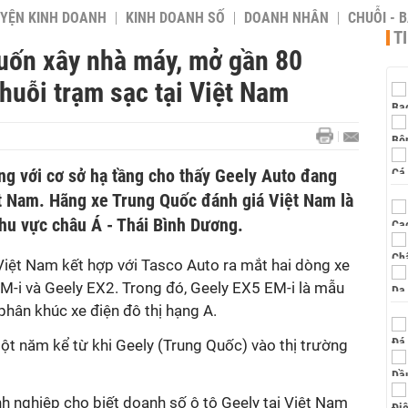
YỆN KINH DOANH
KINH DOANH SỐ
DOANH NHÂN
CHUỖI - 
T
uốn xây nhà máy, mở gần 80
huỗi trạm sạc tại Việt Nam
ng với cơ sở hạ tầng cho thấy Geely Auto đang
t Nam. Hãng xe Trung Quốc đánh giá Việt Nam là
khu vực châu Á - Thái Bình Dương.
Việt Nam kết hợp với Tasco Auto ra mắt hai dòng xe
M-i và Geely EX2. Trong đó, Geely EX5 EM-i là mẫu
hân khúc xe điện đô thị hạng A.
ột năm kể từ khi Geely (Trung Quốc) vào thị trường
anh nghiệp cho biết doanh số ô tô Geely tại Việt Nam