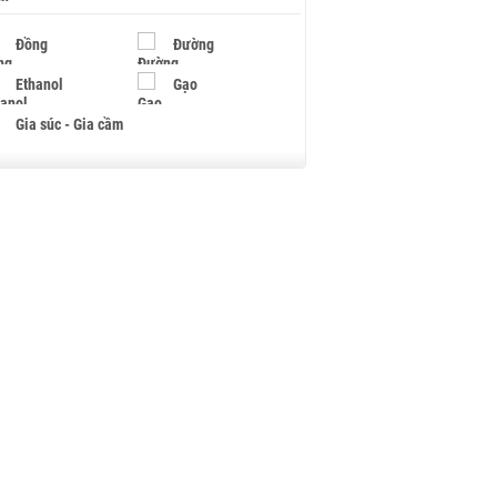
Đồng
Đường
Ethanol
Gạo
Gia súc - Gia cầm
Giấy
Gỗ
Hạt điều
Hồ tiêu - Hạt tiêu
Khí đốt
Kim loại khác
Mắc ca
Muối
Ngũ cốc
Nhựa - Hạt nhựa
Palladium
Phân bón