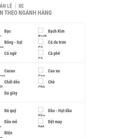
BÁN LẺ
XE
IN THEO NGÀNH HÀNG
Bạc
Bạch Kim
Bông - Sợi
Cá da trơn
Cá ngừ
Cà phê
Cacao
Cao su
Chất dẻo
Chè
Da giày
Đá quý
Dầu - Hạt dầu
Dầu mỏ
Dệt may
Điện