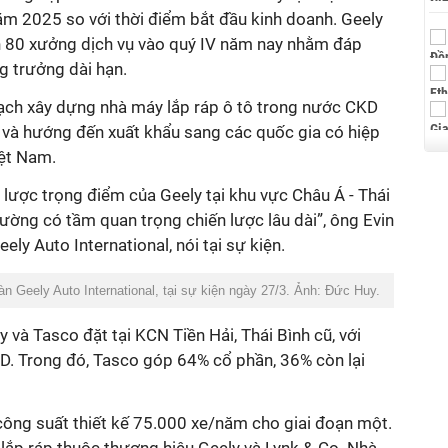
ăm 2025 so với thời điểm bắt đầu kinh doanh. Geely
h 80 xưởng dịch vụ vào quý IV năm nay nhằm đáp
g trưởng dài hạn.
ạch xây dựng nhà máy lắp ráp ô tô trong nước CKD
a và hướng đến xuất khẩu sang các quốc gia có hiệp
iệt Nam.
n lược trọng điểm của Geely tại khu vực Châu Á - Thái
rường có tầm quan trọng chiến lược lâu dài”, ông Evin
ely Auto International, nói tại sự kiện.
n Geely Auto International, tại sự kiện ngày 27/3. Ảnh: Đức Huy.
 và Tasco đặt tại KCN Tiền Hải, Thái Bình cũ, với
SD. Trong đó, Tasco góp 64% cổ phần, 36% còn lại
công suất thiết kế 75.000 xe/năm cho giai đoạn một.