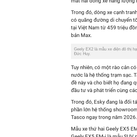
mắt hai dòng xe năng lượng 
Trong đó, dòng xe cạnh tranh
có quãng đường di chuyển t
tại Việt Nam từ 459 triệu đồ
bản Max.
Geely EX2 là mẫu xe điện đô thị hạ
Đức Huy.
Tuy nhiên, có một rào cản có
nước là hệ thống trạm sạc. 
đề này và cho biết họ đang q
đầu tư và phát triển cùng các
Trong đó, Esky đang là đối t
phần lớn hệ thống showroom 
Tasco ngay trong năm 2026
Mẫu xe thứ hai Geely EX5 EM-
Geely EX5 EM-i là mẫu SUV pl