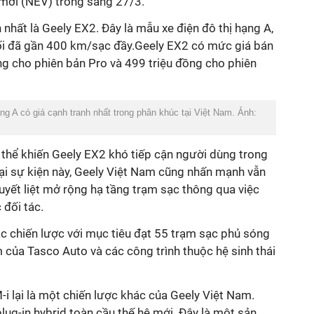
mới (NEV) trong sáng 27/3.
 nhất là Geely EX2. Đây là mẫu xe điện đô thị hạng A,
ối đã gần 400 km/sạc đầy.Geely EX2 có mức giá bán
ng cho phiên bản Pro và 499 triệu đồng cho phiên
ng A có giá cạnh tranh nhất trong phân khúc tại Việt Nam. Ảnh:
 thể khiến Geely EX2 khó tiếp cận người dùng trong
Tại sự kiện này, Geely Việt Nam cũng nhấn mạnh vẫn
uyết liệt mở rộng hạ tầng trạm sạc thông qua việc
 đối tác.
ác chiến lược với mục tiêu đạt 55 trạm sạc phủ sóng
của Tasco Auto và các công trình thuộc hệ sinh thái
.
i lại là một chiến lược khác của Geely Việt Nam.
ug-in hybrid toàn cầu thế hệ mới. Đây là một sản