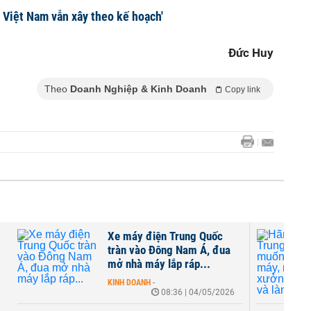
 Việt Nam vẫn xây theo kế hoạch'
Đức Huy
Theo
Doanh Nghiệp & Kinh Doanh
Copy link
rung Quốc
Hãng xe Trung Quốc muốn
 Nam Á, đua
xây nhà máy, mở gần 80
 ráp...
xưởng dịch vụ và làm...
KINH DOANH
-
6 | 04/05/2026
13:26 | 27/03/2026