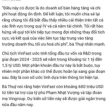
“Điều này có được là do doanh số bán hàng tăng và chi
phí hoạt động ổn định. Để kết luận, tôi muốn chia sẻ lại
rằng chúng tôi đã bắt đầu thấy nhiều cải thiện trên tất cả
các lĩnh vực trong quý IV và cả năm tài chính. Tôi rất hào
hứng về quý tới khi tiếp tục mong đợi những thay đổi tích
cực, và kết quả của việc liên tục tập trung vào tăng
trưởng doanh thu, tối ưu hoá chi phí”, bà Thuỷ nhấn mạnh.
Chủ tịch VinFast ước tính tổng đầu tư vốn và R&D trong
giai đoạn 2024 - 2025 sẽ nằm trong khoảng từ 1 tỷ đến
1,5 tỷ USD. Một phần khoản đầu tư này là bắt buộc, tuy
nhiên một phần khác có thể được hoãn lại sang giai đoạn
sau. Đây là con số ước tính dựa trên thông tin hiện tại.
Bà Thuỷ nói rằng hiện VinFast còn khoảng 680 triệu USD
từ tiền tài trợ của tỷ phú Phạm Nhật Vượng và tập đoàn
mẹ Vingroup. Dự kiến số tiền này sẽ được giải ngân trong
nửa đầu năm nay.