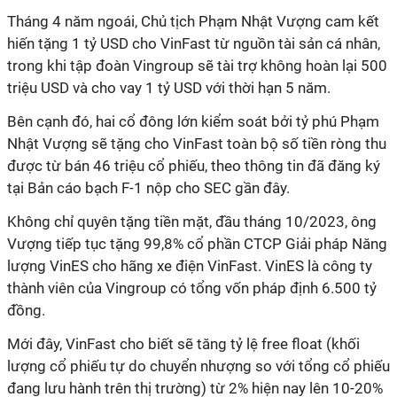
Tháng 4 năm ngoái, Chủ tịch Phạm Nhật Vượng cam kết
hiến tặng 1 tỷ USD cho VinFast từ nguồn tài sản cá nhân,
trong khi tập đoàn Vingroup sẽ tài trợ không hoàn lại 500
triệu USD và cho vay 1 tỷ USD với thời hạn 5 năm.
Bên cạnh đó, hai cổ đông lớn kiểm soát bởi tỷ phú Phạm
Nhật Vượng sẽ tặng cho VinFast toàn bộ số tiền ròng thu
được từ bán 46 triệu cổ phiếu, theo thông tin đã đăng ký
tại Bản cáo bạch F-1 nộp cho SEC gần đây.
Không chỉ quyên tặng tiền mặt, đầu tháng 10/2023, ông
Vượng tiếp tục tặng 99,8% cổ phần CTCP Giải pháp Năng
lượng VinES cho hãng xe điện VinFast. VinES là công ty
thành viên của Vingroup có tổng vốn pháp định 6.500 tỷ
đồng.
Mới đây, VinFast cho biết sẽ tăng tỷ lệ free float (khối
lượng cổ phiếu tự do chuyển nhượng so với tổng cổ phiếu
đang lưu hành trên thị trường) từ 2% hiện nay lên 10-20%