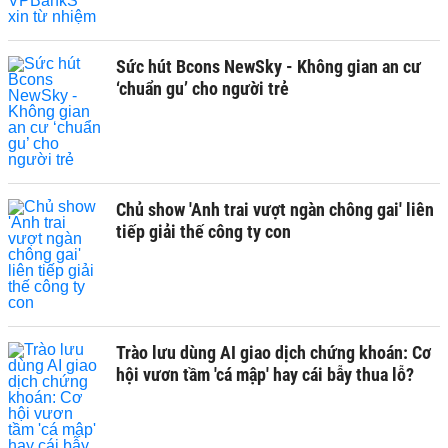
Sức hút Bcons NewSky - Không gian an cư
‘chuẩn gu’ cho người trẻ
Chủ show 'Anh trai vượt ngàn chông gai' liên
tiếp giải thế công ty con
Trào lưu dùng AI giao dịch chứng khoán: Cơ
hội vươn tầm 'cá mập' hay cái bẫy thua lỗ?