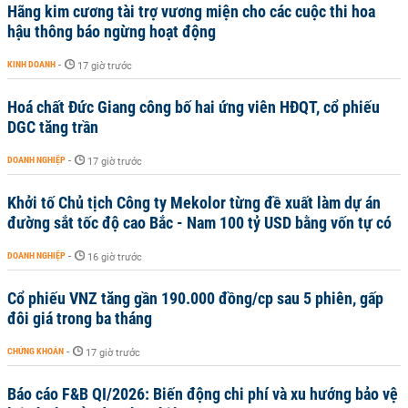
Hãng kim cương tài trợ vương miện cho các cuộc thi hoa
hậu thông báo ngừng hoạt động
KINH DOANH
-
17 giờ trước
Hoá chất Đức Giang công bố hai ứng viên HĐQT, cổ phiếu
DGC tăng trần
DOANH NGHIỆP
-
17 giờ trước
Khởi tố Chủ tịch Công ty Mekolor từng đề xuất làm dự án
đường sắt tốc độ cao Bắc - Nam 100 tỷ USD bằng vốn tự có
DOANH NGHIỆP
-
16 giờ trước
Cổ phiếu VNZ tăng gần 190.000 đồng/cp sau 5 phiên, gấp
đôi giá trong ba tháng
CHỨNG KHOÁN
-
17 giờ trước
Báo cáo F&B QI/2026: Biến động chi phí và xu hướng bảo vệ