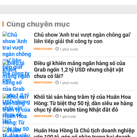
Cùng chuyên mục
Chủ show 'Anh trai vượt ngàn chông gai'
liên tiếp giải thế công ty con
KINH DOANH
-
1 phút trước
Điều gì khiến mảng ngân hàng số của
Grab ngốn 1,2 tỷ USD nhưng chật vật
chưa có lãi?
KINH DOANH
-
1 phút trước
Khối tài sản hàng trăm tỷ của Huấn Hoa
Hồng: Từ biệt thự 50 tỷ, dàn siêu xe hàng
chục tỷ đến vườn tùng Nhật đắt đỏ
KINH DOANH
-
7 giờ trước
Huấn Hoa Hồng là Chủ tịch doanh nghiệp
vốn 100 tỷ, góp cổ phần trong hai doanh