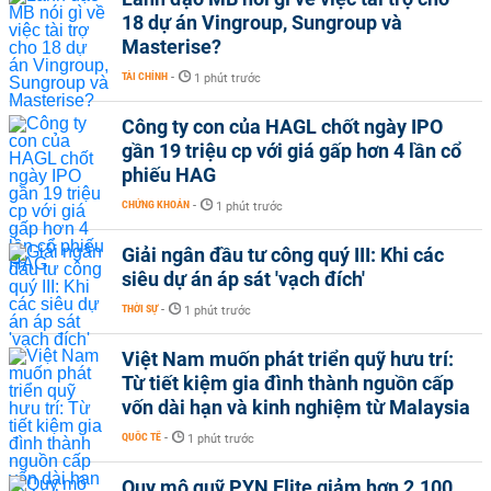
18 dự án Vingroup, Sungroup và
Masterise?
TÀI CHÍNH
-
1 phút trước
Công ty con của HAGL chốt ngày IPO
gần 19 triệu cp với giá gấp hơn 4 lần cổ
phiếu HAG
CHỨNG KHOÁN
-
1 phút trước
Giải ngân đầu tư công quý III: Khi các
siêu dự án áp sát 'vạch đích'
THỜI SỰ
-
1 phút trước
Việt Nam muốn phát triển quỹ hưu trí:
Từ tiết kiệm gia đình thành nguồn cấp
vốn dài hạn và kinh nghiệm từ Malaysia
QUỐC TẾ
-
1 phút trước
Quy mô quỹ PYN Elite giảm hơn 2.100