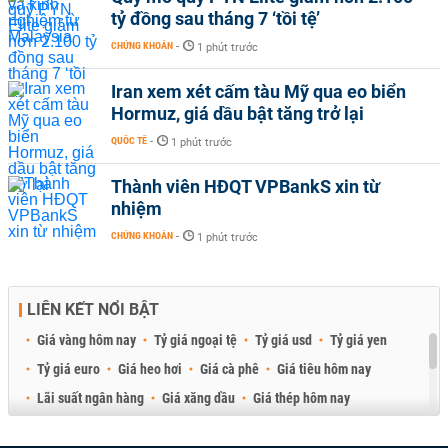
tỷ đồng sau tháng 7 ‘tồi tệ’
CHỨNG KHOÁN
-
1 phút trước
Iran xem xét cấm tàu Mỹ qua eo biển
Hormuz, giá dầu bật tăng trở lại
QUỐC TẾ
-
1 phút trước
Thành viên HĐQT VPBankS xin từ
nhiệm
CHỨNG KHOÁN
-
1 phút trước
LIÊN KẾT NỔI BẬT
Giá vàng hôm nay
Tỷ giá ngoại tệ
Tỷ giá usd
Tỷ giá yen
Tỷ giá euro
Giá heo hơi
Giá cà phê
Giá tiêu hôm nay
Lãi suất ngân hàng
Giá xăng dầu
Giá thép hôm nay
Giá sầu riêng
Giá thịt heo
Giá gạo
Giá cao su