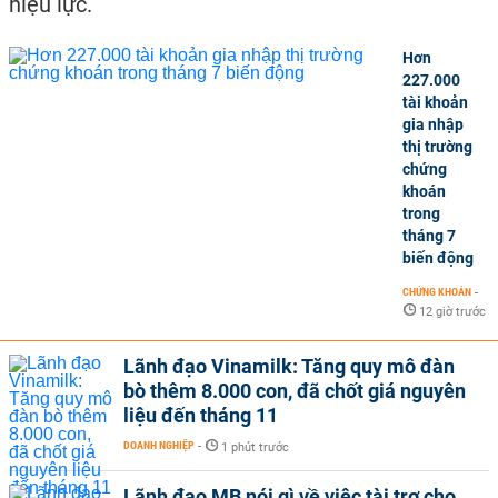
hiệu lực.
Hơn
227.000
tài khoản
gia nhập
thị trường
chứng
khoán
trong
tháng 7
biến động
CHỨNG KHOÁN
-
12 giờ trước
Lãnh đạo Vinamilk: Tăng quy mô đàn
bò thêm 8.000 con, đã chốt giá nguyên
liệu đến tháng 11
DOANH NGHIỆP
-
1 phút trước
Lãnh đạo MB nói gì về việc tài trợ cho