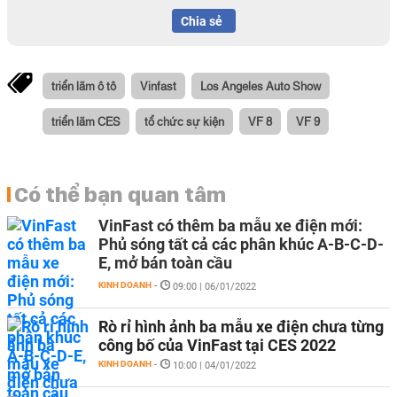
Chia sẻ
triển lãm ô tô
Vinfast
Los Angeles Auto Show
triển lãm CES
tổ chức sự kiện
VF 8
VF 9
Có thể bạn quan tâm
VinFast có thêm ba mẫu xe điện mới:
Phủ sóng tất cả các phân khúc A-B-C-D-
E, mở bán toàn cầu
KINH DOANH
-
09:00 | 06/01/2022
Rò rỉ hình ảnh ba mẫu xe điện chưa từng
công bố của VinFast tại CES 2022
KINH DOANH
-
10:00 | 04/01/2022