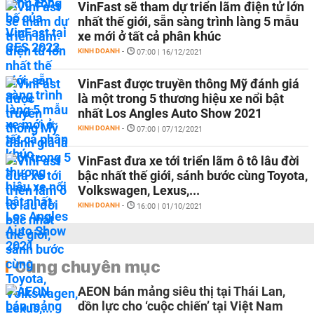
VinFast sẽ tham dự triển lãm điện tử lớn
nhất thế giới, sẵn sàng trình làng 5 mẫu
xe mới ở tất cả phân khúc
KINH DOANH
-
07:00 | 16/12/2021
VinFast được truyền thông Mỹ đánh giá
là một trong 5 thương hiệu xe nổi bật
nhất Los Angles Auto Show 2021
KINH DOANH
-
07:00 | 07/12/2021
VinFast đưa xe tới triển lãm ô tô lâu đời
bậc nhất thế giới, sánh bước cùng Toyota,
Volkswagen, Lexus,...
KINH DOANH
-
16:00 | 01/10/2021
Cùng chuyên mục
AEON bán mảng siêu thị tại Thái Lan,
dồn lực cho ‘cuộc chiến’ tại Việt Nam