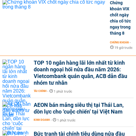
Chứng
khoán VIX
chốt ngày
chia cổ tức
ngay trong
tháng 8
CHỨNG KHOÁN
-
19 giờ trước
TOP 10 ngân hàng lãi lớn nhất từ kinh
doanh ngoại hối nửa đầu năm 2026:
Vietcombank quán quân, ACB dẫn đầu
nhóm tư nhân
TÀI CHÍNH
-
1 phút trước
AEON bán mảng siêu thị tại Thái Lan,
dồn lực cho ‘cuộc chiến’ tại Việt Nam
KINH DOANH
-
1 phút trước
Bức tranh tài chính tiêu dùng nửa đầu