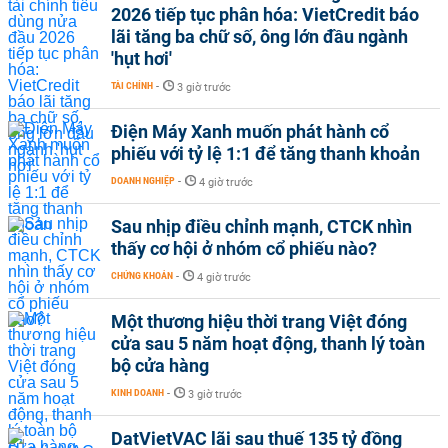
2026 tiếp tục phân hóa: VietCredit báo
lãi tăng ba chữ số, ông lớn đầu ngành
'hụt hơi'
TÀI CHÍNH
-
3 giờ trước
Điện Máy Xanh muốn phát hành cổ
phiếu với tỷ lệ 1:1 để tăng thanh khoản
DOANH NGHIỆP
-
4 giờ trước
Sau nhịp điều chỉnh mạnh, CTCK nhìn
thấy cơ hội ở nhóm cổ phiếu nào?
CHỨNG KHOÁN
-
4 giờ trước
Một thương hiệu thời trang Việt đóng
cửa sau 5 năm hoạt động, thanh lý toàn
bộ cửa hàng
KINH DOANH
-
3 giờ trước
DatVietVAC lãi sau thuế 135 tỷ đồng