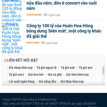
nửa đầu năm, dồn 6 concert vào cuối
năm
DOANH NGHIỆP
-
1 giờ trước
Công ty 100 tỷ của Huấn Hoa Hồng
bỗng dưng ‘biến mất’, một công ty khác
đã giải thể
KINH DOANH
-
2 giờ trước
LIÊN KẾT NỔI BẬT
Giá vàng hôm nay
Tỷ giá ngoại tệ
Tỷ giá usd
Tỷ giá yen
Tỷ giá euro
Giá heo hơi
Giá cà phê
Giá tiêu hôm nay
Lãi suất ngân hàng
Giá xăng dầu
Giá thép hôm nay
Giá sầu riêng
Giá thịt heo
Giá gạo
Giá cao su
Best Retail Brokers
Diễn đàn đầu tư Việt Nam 2026
Trang TTĐTTH của công ty VietNewsCorp
Giấy phép số 3323/GP-TTĐT do Sở VH&TT TP.HCM cấp ngày 20/3/2026