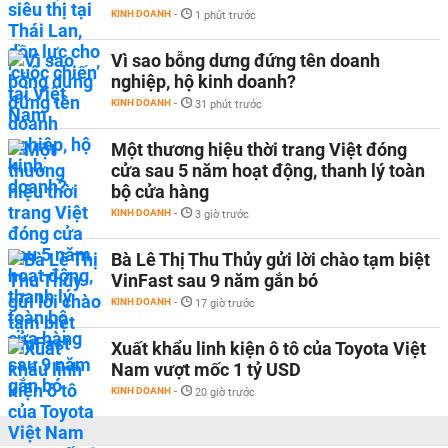
KINH DOANH
-
1 phút trước
Vì sao bỗng dưng đứng tên doanh
nghiệp, hộ kinh doanh?
KINH DOANH
-
31 phút trước
Một thương hiệu thời trang Việt đóng
cửa sau 5 năm hoạt động, thanh lý toàn
bộ cửa hàng
KINH DOANH
-
3 giờ trước
Bà Lê Thị Thu Thủy gửi lời chào tạm biệt
VinFast sau 9 năm gắn bó
KINH DOANH
-
17 giờ trước
Xuất khẩu linh kiện ô tô của Toyota Việt
Nam vượt mốc 1 tỷ USD
KINH DOANH
-
20 giờ trước