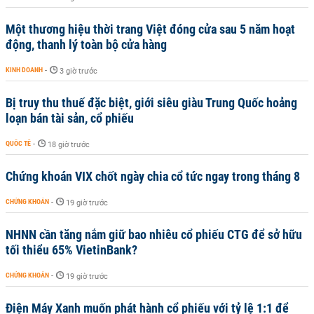
Một thương hiệu thời trang Việt đóng cửa sau 5 năm hoạt
động, thanh lý toàn bộ cửa hàng
KINH DOANH
-
3 giờ trước
Bị truy thu thuế đặc biệt, giới siêu giàu Trung Quốc hoảng
loạn bán tài sản, cổ phiếu
QUỐC TẾ
-
18 giờ trước
Chứng khoán VIX chốt ngày chia cổ tức ngay trong tháng 8
CHỨNG KHOÁN
-
19 giờ trước
NHNN cần tăng nắm giữ bao nhiêu cổ phiếu CTG để sở hữu
tối thiểu 65% VietinBank?
CHỨNG KHOÁN
-
19 giờ trước
Điện Máy Xanh muốn phát hành cổ phiếu với tỷ lệ 1:1 để