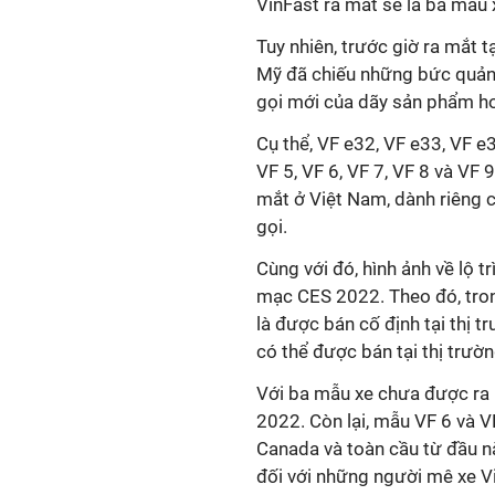
VinFast ra mắt sẽ là ba mẫu 
Tuy nhiên, trước giờ ra mắt 
Mỹ đã chiếu những bức quảng 
gọi mới của dãy sản phẩm h
Cụ thể, VF e32, VF e33, VF e
VF 5, VF 6, VF 7, VF 8 và VF 
mắt ở Việt Nam, dành riêng 
gọi.
Cùng với đó, hình ảnh về lộ t
mạc CES 2022. Theo đó, tron
là được bán cố định tại thị 
có thể được bán tại thị trườ
Với ba mẫu xe chưa được ra 
2022. Còn lại, mẫu VF 6 và VF
Canada và toàn cầu từ đầu n
đối với những người mê xe Vin