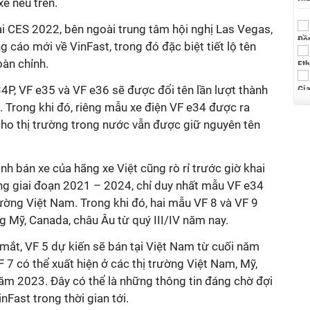
xe nêu trên.
tại CES 2022, bên ngoài trung tâm hội nghị Las Vegas,
cáo mới về VinFast, trong đó đặc biệt tiết lộ tên
oàn chỉnh.
34P, VF e35 và VF e36 sẽ được đổi tên lần lượt thành
9. Trong khi đó, riêng mẫu xe điện VF e34 được ra
cho thị trường trong nước vẫn được giữ nguyên tên
rình bán xe của hãng xe Việt cũng rò rỉ trước giờ khai
g giai đoạn 2021 – 2024, chỉ duy nhất mẫu VF e34
trường Việt Nam. Trong khi đó, hai mẫu VF 8 và VF 9
ng Mỹ, Canada, châu Âu từ quý III/IV năm nay.
mắt, VF 5 dự kiến sẽ bán tại Việt Nam từ cuối năm
 7 có thể xuất hiện ở các thị trường Việt Nam, Mỹ,
ăm 2023. Đây có thể là những thông tin đáng chờ đợi
Fast trong thời gian tới.