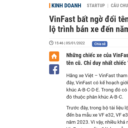
KINH DOANH
STARTUP
CÂU CHU
VinFast bất ngờ đổi tên
lộ trình bán xe đến nă
15:46 | 05/01/2022
Chia sẻ
Những chiếc xe của VinFas
tên cũ. Chỉ duy nhất chiếc
Hãng xe Việt – VinFast tham 
đây, VinFast có kế hoạch giớ
khúc A-B-C-D-E. Trong đó có
đó thuộc phân khúc A-B-C.
Trước đây, trong bộ tài liệu 
đến ba mẫu xe VF e32, VF e3
năm 2023. Vì vậy, nhiều khả