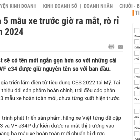
YỆN KINH DOANH
KINH DOANH SỐ
DOANH NHÂN
CHUỖI - 
T
 5 mẫu xe trước giờ ra mắt, rò rỉ
m 2024
t sẽ có tên mới ngắn gọn hơn so với những cái
 VF e34 được giữ nguyên tên so với ban đầu.
gia triển lãm điện tử tiêu dùng CES 2022 tại Mỹ. Tại
i thiệu dải sản phẩm hoàn chỉnh, trải đều các phân
 3 mẫu xe hoàn toàn mới, chưa từng xuất hiện trước
lộ trình phát triển sản phẩm, hãng xe Việt từng đề cập
3 và VF e34P dự kiến được ra mắt thị trường vào
 năng ba mẫu xe hoàn toàn mới chuẩn bị được