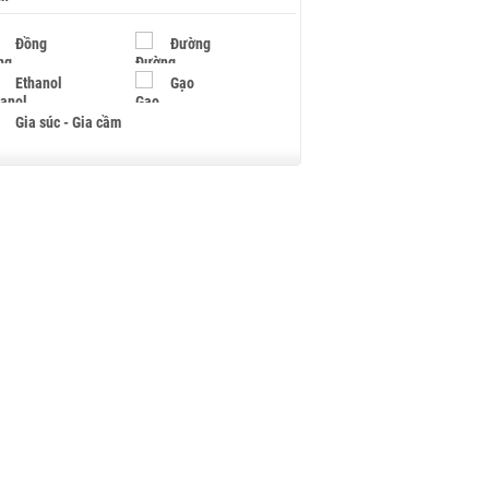
Đồng
Đường
Ethanol
Gạo
Gia súc - Gia cầm
Giấy
Gỗ
Hạt điều
Hồ tiêu - Hạt tiêu
Khí đốt
Kim loại khác
Mắc ca
Muối
Ngũ cốc
Nhựa - Hạt nhựa
Palladium
Phân bón