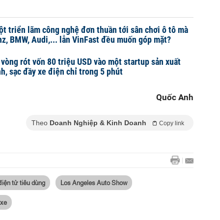
ột triển lãm công nghệ đơn thuần tới sân chơi ô tô mà
z, BMW, Audi,... lẫn VinFast đều muốn góp mặt?
 vòng rót vốn 80 triệu USD vào một startup sản xuất
h, sạc đầy xe điện chỉ trong 5 phút
Quốc Anh
Theo
Doanh Nghiệp & Kinh Doanh
Copy link
điện tử tiêu dùng
Los Angeles Auto Show
 xe