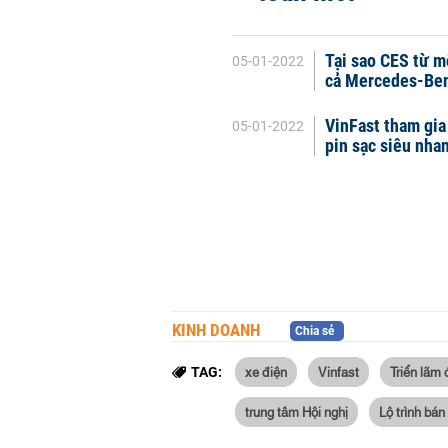
Tại sao CES từ m
05-01-2022
cả Mercedes-Ben
VinFast tham gia
05-01-2022
pin sạc siêu nhan
KINH DOANH
Chia sẻ
xe điện
Vinfast
Triển lãm 
TAG:
trung tâm Hội nghị
Lộ trình bán