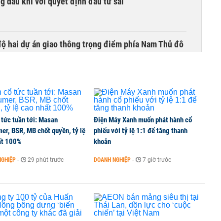
g dầu khí với quyết định đầu tư sai'
 độ hai dự án giao thông trọng điểm phía Nam Thủ đô
 và thiết bị gập đang định hình xu hướng nâng cấp
 tức tuần tới: Masan
Điện Máy Xanh muốn phát hành cổ
er, BSR, MB chốt quyền, tỷ lệ
phiếu với tỷ lệ 1:1 để tăng thanh
cực về tiền đồng của Việt Nam
ất 100%
khoản
NGHIỆP
-
29 phút trước
DOANH NGHIỆP
-
7 giờ trước
 mua thêm 20 tấn vàng trong tháng 7