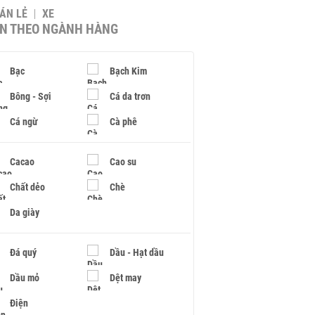
BÁN LẺ
XE
IN THEO NGÀNH HÀNG
Bạc
Bạch Kim
Bông - Sợi
Cá da trơn
Cá ngừ
Cà phê
Cacao
Cao su
Chất dẻo
Chè
Da giày
Đá quý
Dầu - Hạt dầu
Dầu mỏ
Dệt may
Điện