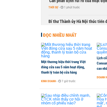
'Cần phân định rủi ro của hoạt độn
THỜI SỰ
-
1 phút trước
Bí thư Thành ủy Hà Nội thúc tiến
THỜI SỰ
-
1 phút trước
ĐỌC NHIỀU NHẤT
CEO Viettel Store: Smartphone AI
của người dùng
CHUYỂN ĐỘNG THỊ TRƯỜNG
-
1 phút trước
Lịch cổ
Một thương hiệu thời trang Việt
Consum
đóng cửa sau 5 năm hoạt động,
Chuyên gia quốc tế đánh giá tích 
cao nh
thanh lý toàn bộ cửa hàng
TÀI CHÍNH
-
1 phút trước
DOANH 
KINH DOANH
-
7 giờ trước
Ngân hàng Trung ương Trung Quốc
HÀNG HÓA
-
1 phút trước