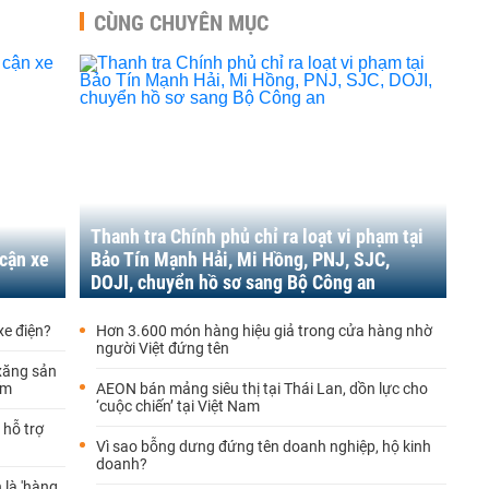
CÙNG CHUYÊN MỤC
Thanh tra Chính phủ chỉ ra loạt vi phạm tại
 cận xe
Bảo Tín Mạnh Hải, Mi Hồng, PNJ, SJC,
DOJI, chuyển hồ sơ sang Bộ Công an
xe điện?
Hơn 3.600 món hàng hiệu giả trong cửa hàng nhờ
người Việt đứng tên
xăng sản
ếm
AEON bán mảng siêu thị tại Thái Lan, dồn lực cho
‘cuộc chiến’ tại Việt Nam
 hỗ trợ
Vì sao bỗng dưng đứng tên doanh nghiệp, hộ kinh
doanh?
 là 'hàng