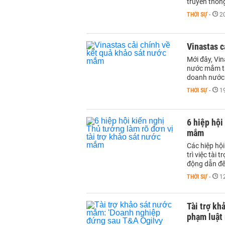
truyền thốn
THỜI SỰ
-
2
Vinastas c
Mới đây, Vin
nước mắm trê
doanh nước
THỜI SỰ
-
1
6 hiệp hội
mắm
Các hiệp hộ
trì việc tài
động dẫn đế
THỜI SỰ
-
1
Tài trợ kh
phạm luật 