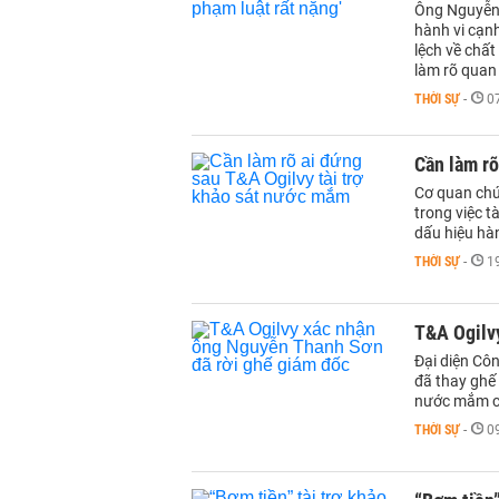
Ông Nguyễn 
hành vi cạnh
lệch về chất
làm rõ quan 
THỜI SỰ
-
0
Cần làm rõ
Cơ quan chức
trong việc ta
dấu hiệu ha
THỜI SỰ
-
1
T&A Ogilv
Đại diện Cô
đã thay ghế
nước mắm c
THỜI SỰ
-
0