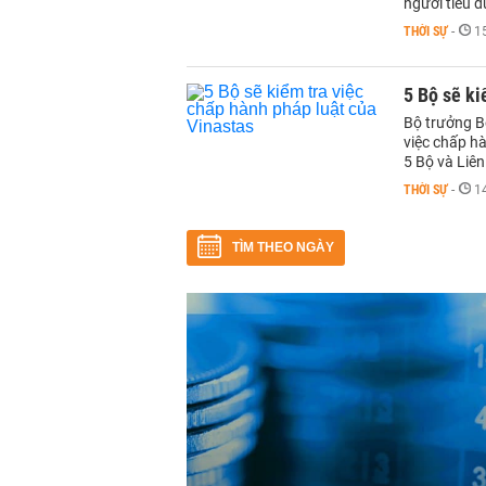
người tiêu d
THỜI SỰ
-
1
5 Bộ sẽ ki
Bộ trưởng B
việc chấp h
5 Bộ và Liên
THỜI SỰ
-
1
TÌM THEO NGÀY