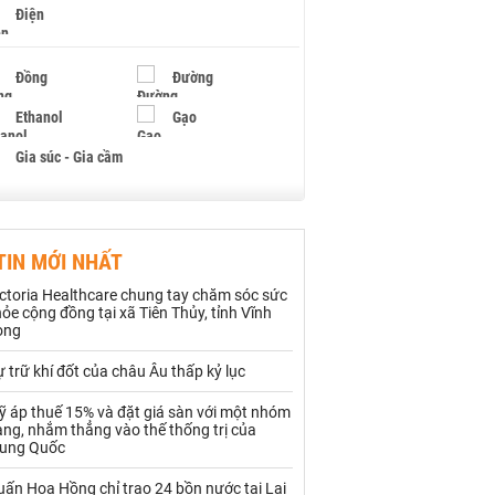
Điện
Đồng
Đường
Ethanol
Gạo
Gia súc - Gia cầm
Giấy
Gỗ
TIN MỚI NHẤT
Hạt điều
Hồ tiêu - Hạt tiêu
ctoria Healthcare chung tay chăm sóc sức
Khí đốt
ỏe cộng đồng tại xã Tiên Thủy, tỉnh Vĩnh
ong
Kim loại khác
Mắc ca
 trữ khí đốt của châu Âu thấp kỷ lục
Muối
Ngũ cốc
ỹ áp thuế 15% và đặt giá sàn với một nhóm
ng, nhắm thẳng vào thế thống trị của
Nhựa - Hạt nhựa
rung Quốc
ấn Hoa Hồng chỉ trao 24 bồn nước tại Lai