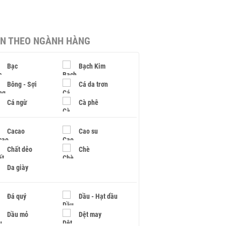
IN THEO NGÀNH HÀNG
Bạc
Bạch Kim
Bông - Sợi
Cá da trơn
Cá ngừ
Cà phê
Cacao
Cao su
Chất dẻo
Chè
Da giày
Đá quý
Dầu - Hạt dầu
Dầu mỏ
Dệt may