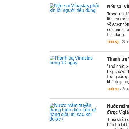
Nếu sai Vi
Trong khi H
lần lữa tron
về Arsen tổ
cơ quan chức
tiêu dùng.
THỜI SỰ
-
0
Thanh tra 
"Thứ nhất, 
hay chưa. Th
trong các qu
khách quan,
THỜI SỰ
-
0
Nước mắm t
được \"giả
Theo khảo s
bán trở lại 