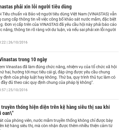
nastas phải xin lỗi người tiêu dùng
ội Tiêu chuẩn và Bảo vệ người tiêu dùng Việt Nam (VINASTAS) vẫn
g cung cấp thông tin về việc công bố khảo sát nước mắm, đặc biệt
ng. Đơn vị cấp trên của VINASTAS đã yêu cầu hội này phải báo cáo
 năng, thông tin rõ ràng với dư luận, và nếu sai phải xin lỗi người
8:22 | 26/10/2016
Vinastas trong 10 ngày
xem Vinastas đã làm đúng chức năng, nhiệm vụ của tổ chức xã hội
ứ hai, hướng tới mục tiêu cái gì, đáp ứng được yêu cầu chung
y định của pháp luật hay không. Thứ ba, quy trình thủ tục làm có
 đầy đủ theo các quy định chung của pháp lý không".
8:57 | 25/10/2016
ruyền thống hiện diện trên kệ hàng siêu thị sau khi
i oan\"
át của phóng viên, nước mắm truyền thống không chỉ được bày
trên kệ hàng siêu thị, mà còn nhận được thêm nhiều thiện cảm từ