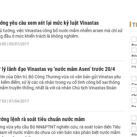
ớng yêu cầu xem xét lại mức kỷ luật Vinastas
T
ủ tướng, việc Vinastas công bố nước mắm nhiễm arsen mà chỉ xử
ng đầu ở mức khiển trách là không nghiêm.
4:05 | 05/07/2017
 lý lãnh đạo Vinastas vụ 'nước mắm Asen' trước 20/4
tin của Dân trí, Bộ Công Thương vừa có văn bản gửi Vinatas yêu
kiểm điểm, xử lý các cá nhân trong vụ cố tình công bố sai thông
 mắm truyền thống, nhất là với cá nhân Chủ tịch Vinastas Đoàn
7:53 | 07/04/2017
ướng lệnh rà soát tiêu chuẩn nước mắm
ng vừa yêu cầu Bộ NN&PTNT nghiên cứu, rà soát toàn diện Tiêu
Nam về nước mắm do chưa có văn bản nào phân biệt nước mắm