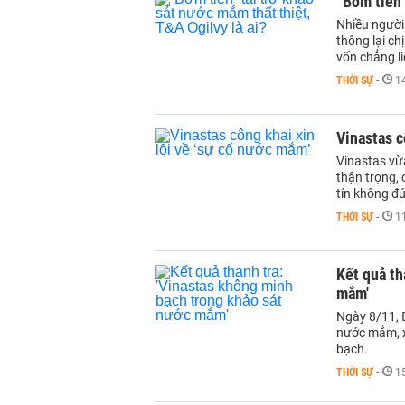
“Bơm tiền”
Nhiều người 
thông lại ch
vốn chẳng l
THỜI SỰ
-
1
Vinastas c
Vinastas vừ
thận trọng, 
tín không đ
THỜI SỰ
-
1
Kết quả th
mắm'
Ngày 8/11, 
nước mắm, x
bạch.
THỜI SỰ
-
1