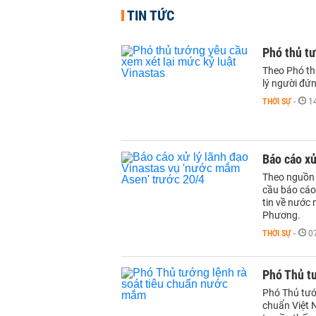
TIN TỨC
Phó thủ tư
Theo Phó th
lý người đứ
THỜI SỰ
-
1
Báo cáo xử
Theo nguồn 
cầu báo cáo 
tin về nước
Phương.
THỜI SỰ
-
0
Phó Thủ t
Phó Thủ tướ
chuẩn Việt 