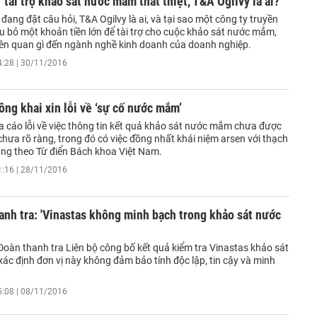
 tài trợ khảo sát nước mắm thất thiệt, T&A Ogilvy là ai?
đang đặt câu hỏi, T&A Ogilvy là ai, và tại sao một công ty truyền
ịu bỏ một khoản tiền lớn để tài trợ cho cuộc khảo sát nước mắm,
iên quan gì đến ngành nghề kinh doanh của doanh nghiệp.
4:28 | 30/11/2016
ông khai xin lỗi về ‘sự cố nước mắm’
a cáo lỗi về việc thông tin kết quả khảo sát nước mắm chưa được
chưa rõ ràng, trong đó có việc đồng nhất khái niệm arsen với thạch
úng theo Từ điển Bách khoa Việt Nam.
1:16 | 28/11/2016
anh tra: 'Vinastas không minh bạch trong khảo sát nước
Đoàn thanh tra Liên bộ công bố kết quả kiểm tra Vinastas khảo sát
ác định đơn vị này không đảm bảo tính độc lập, tin cậy và minh
5:08 | 08/11/2016