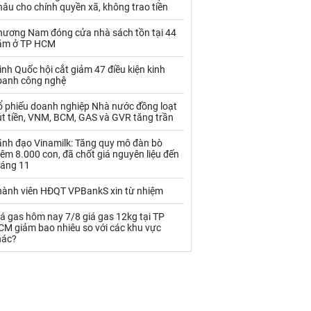
Palladium
Phân bón
âu cho chính quyền xã, không trao tiền
Rau - Củ -Quả
Sắt thép
hương Nam đóng cửa nhà sách tồn tại 44
ăm ở TP HCM
Sữa
ình Quốc hội cắt giảm 47 điều kiện kinh
oanh công nghệ
Than
Thức ăn chăn nuôi
ổ phiếu doanh nghiệp Nhà nước đồng loạt
út tiền, VNM, BCM, GAS và GVR tăng trần
Thủy hải sản khác
Tôm
ãnh đạo Vinamilk: Tăng quy mô đàn bò
Vàng
êm 8.000 con, đã chốt giá nguyên liệu đến
háng 11
VLXD khác
Xăng dầu
hành viên HĐQT VPBankS xin từ nhiệm
Xi măng - Clynker
á gas hôm nay 7/8 giá gas 12kg tại TP
CM giảm bao nhiêu so với các khu vực
hác?