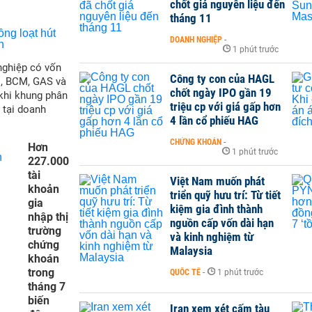
chốt giá nguyên liệu đến
tháng 11
DOANH NGHIỆP
-
1 phút trước
nghiệp có vốn
Công ty con của HAGL
M, BCM, GAS và
chốt ngày IPO gần 19
 khi khung phân
triệu cp với giá gấp hơn
 tại doanh
4 lần cổ phiếu HAG
CHỨNG KHOÁN
-
Hơn
1 phút trước
227.000
tài
Việt Nam muốn phát
khoản
triển quỹ hưu trí: Từ tiết
gia
kiệm gia đình thành
nhập thị
nguồn cấp vốn dài hạn
trường
và kinh nghiệm từ
chứng
Malaysia
khoán
trong
QUỐC TẾ
-
1 phút trước
tháng 7
biến
Iran xem xét cấm tàu