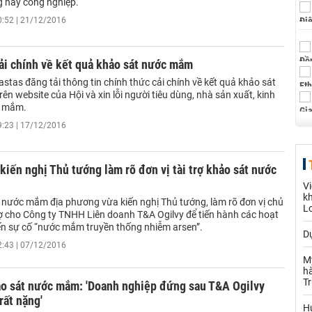
g hay công nghiệp.
0:52 | 21/12/2016
ải chính về kết quả khảo sát nước mắm
astas đăng tải thông tin chính thức cải chính về kết quả khảo sát
n website của Hội và xin lỗi người tiêu dùng, nhà sản xuất, kinh
 mắm.
9:23 | 17/12/2016
 kiến nghị Thủ tướng làm rõ đơn vị tài trợ khảo sát nước
Vi
kh
i nước mắm địa phương vừa kiến nghị Thủ tướng, làm rõ đơn vị chủ
L
 trợ cho Công ty TNHH Liên doanh T&A Ogilvy để tiến hành các hoạt
n sự cố “nước mắm truyền thống nhiễm arsen”.
Dự
2:43 | 07/12/2016
M
hà
T
ảo sát nước mắm: 'Doanh nghiệp đứng sau T&A Ogilvy
rất nặng'
Hu