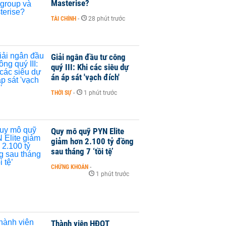
Masterise?
TÀI CHÍNH
-
28 phút trước
Giải ngân đầu tư công
quý III: Khi các siêu dự
án áp sát 'vạch đích'
THỜI SỰ
-
1 phút trước
Quy mô quỹ PYN Elite
giảm hơn 2.100 tỷ đồng
sau tháng 7 ‘tồi tệ’
CHỨNG KHOÁN
-
1 phút trước
Thành viên HĐQT