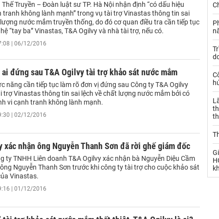
Thế Truyền – Đoàn luật sư TP. Hà Nội nhận định “có dấu hiệu
Ch
 tranh không lành mạnh” trong vụ tài trợ Vinastas thông tin sai
 lượng nước mắm truyền thống, do đó cơ quan điều tra cần tiếp tục
P
hệ “tay ba” Vinastas, T&A Ogilvy và nhà tài trợ, nếu có.
n
7:08 | 06/12/2016
Tr
d
 ai đứng sau T&A Ogilvy tài trợ khảo sát nước mắm
C
h
 năng cần tiếp tục làm rõ đơn vị đứng sau Công ty T&A Ogilvy
̀i trợ Vinastas thông tin sai lệch về chất lượng nước mắm bởi có
L
̀nh vi cạnh tranh không lành mạnh.
th
9:30 | 02/12/2016
t
T
y xác nhận ông Nguyễn Thanh Sơn đã rời ghế giám đốc
Gi
ng ty TNHH Liên doanh T&A Ogilvy xác nhận bà Nguyễn Diệu Cầm
H
 ông Nguyễn Thanh Sơn trước khi công ty tài trợ cho cuộc khảo sát
k
ủa Vinastas.
9:16 | 01/12/2016